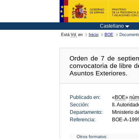
Castellano
Está
Vd.
en
Inicio
BOE
Documento
Orden de 7 de septiem
convocatoria de libre d
Asuntos Exteriores.
Publicado en:
«
BOE
»
núm
Sección:
II. Autorida
Departamento:
Ministerio d
Referencia:
BOE-A-199
Otros formatos: