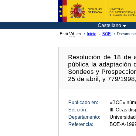
Castellano
Está
Vd.
en
Inicio
BOE
Documento
Resolución de 18 de 
pública la adaptación 
Sondeos y Prospeccion
25 de abril, y 779/1998,
Publicado en:
«
BOE
»
núm
Sección:
III. Otras di
Departamento:
Universida
Referencia:
BOE-A-199