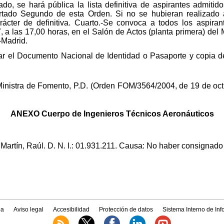
do, se hará pública la lista definitiva de aspirantes admit
tado Segundo de esta Orden. Si no se hubieran realizado al
rácter de definitiva. Cuarto.-Se convoca a todos los aspiran
7, a las 17,00 horas, en el Salón de Actos (planta primera) del
-Madrid.
ar el Documento Nacional de Identidad o Pasaporte y copia de
Ministra de Fomento, P.D. (Orden FOM/3564/2004, de 19 de oct
ANEXO Cuerpo de Ingenieros Técnicos Aeronáuticos
rtín, Raúl. D. N. I.: 01.931.211. Causa: No haber consignado el
a
Aviso legal
Accesibilidad
Protección de datos
Sistema Interno de In