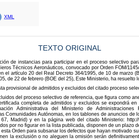
XML
TEXTO ORIGINAL
ción de instancias para participar en el proceso selectivo pa
nieros Técnicos Aeronáuticos, convocado por Orden FOM/1145/
en el artículo 20 del Real Decreto 364/1995, de 10 de marzo (B
 de 22 de febrero (BOE del 25), Este Ministerio, ha resuelto lo
ta provisional de admitidos y excluidos del citado proceso selec
cluidos del proceso selectivo de referencia, que figura como a
certificada completa de admitidos y excluidos se expondrá en
ación Administrativa del Ministerio de Administraciones
s Comunidades Autónomas, en los tablones de anuncios de los
67, Madrid) y en la página web del citado Ministerio: http:/
dos por no figurar en la lista publicada, disponen de un plazo de
de esta Orden para subsanar los defectos que hayan motivado su
en la exclusión o no aleguen la omisión serán definitivamente