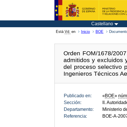
Castellano
Está
Vd.
en
Inicio
BOE
Documento
Orden FOM/1678/2007, d
admitidos y excluidos y
del proceso selectivo 
Ingenieros Técnicos Ae
Publicado en:
«
BOE
»
núm
Sección:
II. Autorida
Departamento:
Ministerio 
Referencia:
BOE-A-200