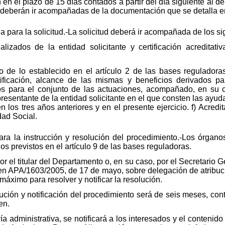
 en el plazo de 15 días contados a partir del día siguiente al d
 y deberán ir acompañadas de la documentación que se detalla en
 para la solicitud.-La solicitud deberá ir acompañada de los s
alizados de la entidad solicitante y certificación acreditat
to de lo establecido en el artículo 2 de las bases regulador
stificación, alcance de las mismas y beneficios derivados pa
os para el conjunto de las actuaciones, acompañado, en su c
presentante de la entidad solicitante en el que consten las ayud
 los tres años anteriores y en el presente ejercicio. f) Acredit
dad Social.
ra la instrucción y resolución del procedimiento.-Los órgano
os previstos en el artículo 9 de las bases reguladoras.
or el titular del Departamento o, en su caso, por el Secretario G
en APA/1603/2005, de 17 de mayo, sobre delegación de atribucio
áximo para resolver y notificar la resolución.
ución y notificación del procedimiento será de seis meses, cont
en.
vía administrativa, se notificará a los interesados y el conteni