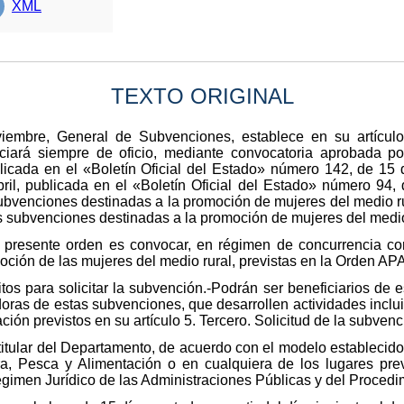
XML
TEXTO ORIGINAL
embre, General de Subvenciones, establece en su artículo
ciará siempre de oficio, mediante convocatoria aprobada p
icada en el «Boletín Oficial del Estado» número 142, de 15 
l, publicada en el «Boletín Oficial del Estado» número 94, 
ubvenciones destinadas a la promoción de mujeres del medio ru
as subvenciones destinadas a la promoción de mujeres del medio 
la presente orden es convocar, en régimen de concurrencia co
moción de las mujeres del medio rural, previstas en la Orden AP
tos para solicitar la subvención.-Podrán ser beneficiarios de 
doras de estas subvenciones, que desarrollen actividades inclui
ación previstos en su artículo 5. Tercero. Solicitud de la subven
al titular del Departamento, de acuerdo con el modelo establecid
tura, Pesca y Alimentación o en cualquiera de los lugares prev
gimen Jurídico de las Administraciones Públicas y del Procedi