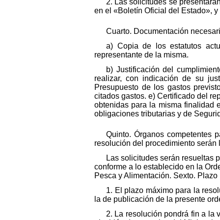
2. Las solicitudes se presentarán
en el «Boletín Oficial del Estado»,
Cuarto. Documentación necesaria
a) Copia de los estatutos actu
representante de la misma.
b) Justificación del cumplimien
realizar, con indicación de su ju
Presupuesto de los gastos previst
citados gastos. e) Certificado del re
obtenidas para la misma finalidad en
obligaciones tributarias y de Seguri
Quinto. Órganos competentes pa
resolución del procedimiento serán l
Las solicitudes serán resueltas p
conforme a lo establecido en la Ord
Pesca y Alimentación. Sexto. Plazo m
1. El plazo máximo para la resol
la de publicación de la presente ord
2. La resolución pondrá fin a la 