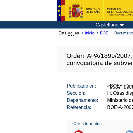
Castellano
Está
Vd.
en
Inicio
BOE
Documento
Orden APA/1899/2007, 
convocatoria de subven
Publicado en:
«
BOE
»
núm
Sección:
III. Otras di
Departamento:
Ministerio d
Referencia:
BOE-A-200
Otros formatos: