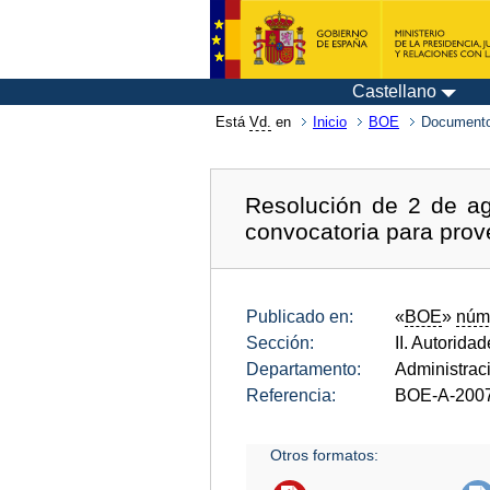
Castellano
Está
Vd.
en
Inicio
BOE
Documento
Resolución de 2 de ag
convocatoria para prov
Publicado en:
«
BOE
»
núm
Sección:
II. Autorida
Departamento:
Administrac
Referencia:
BOE-A-200
Otros formatos: