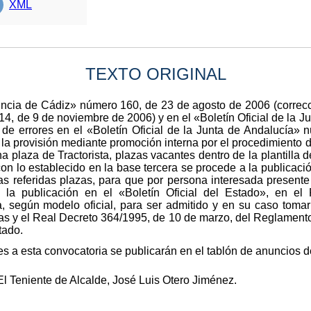
XML
TEXTO ORIGINAL
vincia de Cádiz» número 160, de 23 de agosto de 2006 (correcci
4, de 9 de noviembre de 2006) y en el «Boletín Oficial de la 
 de errores en el «Boletín Oficial de la Junta de Andalucía»
 la provisión mediante promoción interna por el procedimiento
a plaza de Tractorista, plazas vacantes dentro de la plantilla 
n lo establecido en la base tercera se procede a la publicaci
las referidas plazas, para que por persona interesada presente 
 a la publicación en el «Boletín Oficial del Estado», en el 
a, según modelo oficial, para ser admitido y en su caso tomar
s y el Real Decreto 364/1995, de 10 de marzo, del Reglamento 
tado.
s a esta convocatoria se publicarán en el tablón de anuncios 
El Teniente de Alcalde, José Luis Otero Jiménez.