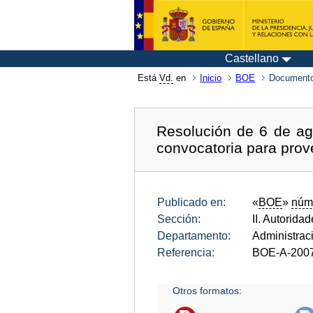
Castellano
Está
Vd.
en
Inicio
BOE
Documento
Resolución de 6 de ag
convocatoria para prov
Publicado en:
«
BOE
»
núm
Sección:
II. Autorida
Departamento:
Administrac
Referencia:
BOE-A-200
Otros formatos: