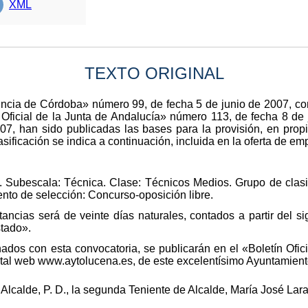
XML
TEXTO ORIGINAL
ovincia de Córdoba» número 99, de fecha 5 de junio de 2007, c
 Oficial de la Junta de Andalucía» número 113, de fecha 8 de 
7, han sido publicadas las bases para la provisión, en prop
sificación se indica a continuación, incluida en la oferta de e
. Subescala: Técnica. Clase: Técnicos Medios. Grupo de clasif
nto de selección: Concurso-oposición libre.
ancias será de veinte días naturales, contados a partir del si
stado».
ados con esta convocatoria, se publicarán en el «Boletín Ofic
rtal web www.aytolucena.es, de este excelentísimo Ayuntamient
Alcalde, P. D., la segunda Teniente de Alcalde, María José Lar