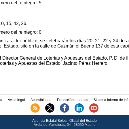
ro del reintegro: 5.
0, 15, 42, 26.
ro del reintegro: 0.
 carácter público, se celebrarán los días 20, 21, 22 y 24 de a
l Estado, sito en la calle de Guzmán el Bueno 137 de esta capit
 Director General de Loterías y Apuestas del Estado, P. D. de 
Loterías y Apuestas del Estado, Jacinto Pérez Herrero.
a
Aviso legal
Accesibilidad
Protección de datos
Sistema Interno de In
Agencia Estatal Boletín Oficial del Estado
Avda.
de Manoteras, 54 - 28050 Madrid