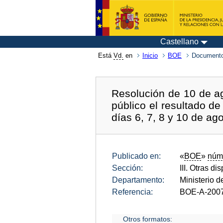
Castellano
Está
Vd.
en
Inicio
BOE
Documento
Resolución de 10 de ag
público el resultado de
días 6, 7, 8 y 10 de ag
Publicado en:
«
BOE
»
núm
Sección:
III. Otras di
Departamento:
Ministerio 
Referencia:
BOE-A-200
Otros formatos: