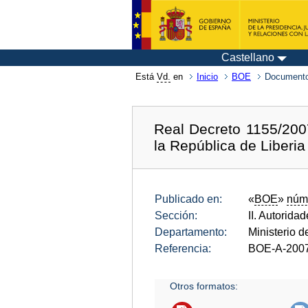
Castellano
Está
Vd.
en
Inicio
BOE
Documento
Real Decreto 1155/200
la República de Liberia
Publicado en:
«
BOE
»
núm
Sección:
II. Autorida
Departamento:
Ministerio 
Referencia:
BOE-A-200
Otros formatos: