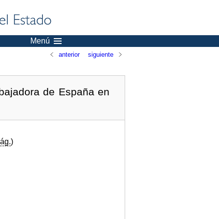
Menú
anterior
siguiente
mbajadora de España en
ág.
)