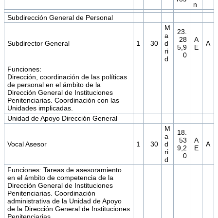
n
Subdirección General de Personal
M
23.
a
28
A
Subdirector General
1
30
d
A
5,9
E
ri
0
d
Funciones:
Dirección, coordinación de las políticas
de personal en el ámbito de la
Dirección General de Instituciones
Penitenciarias. Coordinación con las
Unidades implicadas.
Unidad de Apoyo Dirección General
M
18.
a
53
A
Vocal Asesor
1
30
d
A
9,2
E
ri
0
d
Funciones: Tareas de asesoramiento
en el ámbito de competencia de la
Dirección General de Instituciones
Penitenciarias. Coordinación
administrativa de la Unidad de Apoyo
de la Dirección General de Instituciones
Penitenciarias.