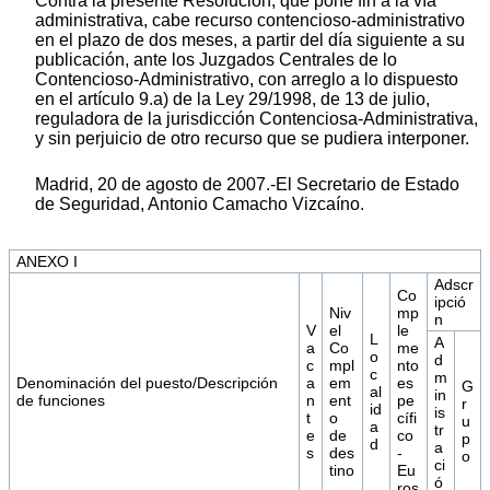
Contra la presente Resolución, que pone fin a la vía
administrativa, cabe recurso contencioso-administrativo
en el plazo de dos meses, a partir del día siguiente a su
publicación, ante los Juzgados Centrales de lo
Contencioso-Administrativo, con arreglo a lo dispuesto
en el artículo 9.a) de la Ley 29/1998, de 13 de julio,
reguladora de la jurisdicción Contenciosa-Administrativa,
y sin perjuicio de otro recurso que se pudiera interponer.
Madrid, 20 de agosto de 2007.-El Secretario de Estado
de Seguridad, Antonio Camacho Vizcaíno.
ANEXO I
Adscr
Co
ipció
Niv
mp
n
V
el
le
L
A
a
Co
me
o
d
c
mpl
nto
c
m
Denominación del puesto/Descripción
a
em
es
G
al
in
de funciones
n
ent
pe
r
id
is
t
o
cífi
u
a
tr
e
de
co
p
d
a
s
des
-
o
ci
tino
Eu
ó
ros