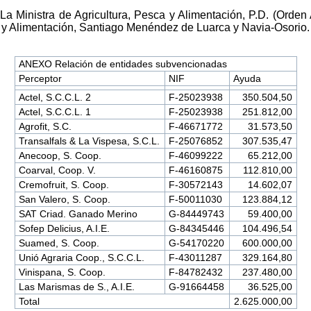
La Ministra de Agricultura, Pesca y Alimentación, P.D. (Orde
a y Alimentación, Santiago Menéndez de Luarca y Navia-Osorio.
ANEXO Relación de entidades subvencionadas
Perceptor
NIF
Ayuda
Actel, S.C.C.L. 2
F-25023938
350.504,50
Actel, S.C.C.L. 1
F-25023938
251.812,00
Agrofit, S.C.
F-46671772
31.573,50
Transalfals & La Vispesa, S.C.L.
F-25076852
307.535,47
Anecoop, S. Coop.
F-46099222
65.212,00
Coarval, Coop. V.
F-46160875
112.810,00
Cremofruit, S. Coop.
F-30572143
14.602,07
San Valero, S. Coop.
F-50011030
123.884,12
SAT Criad. Ganado Merino
G-84449743
59.400,00
Sofep Delicius, A.I.E.
G-84345446
104.496,54
Suamed, S. Coop.
G-54170220
600.000,00
Unió Agraria Coop., S.C.C.L.
F-43011287
329.164,80
Vinispana, S. Coop.
F-84782432
237.480,00
Las Marismas de S., A.I.E.
G-91664458
36.525,00
Total
2.625.000,00