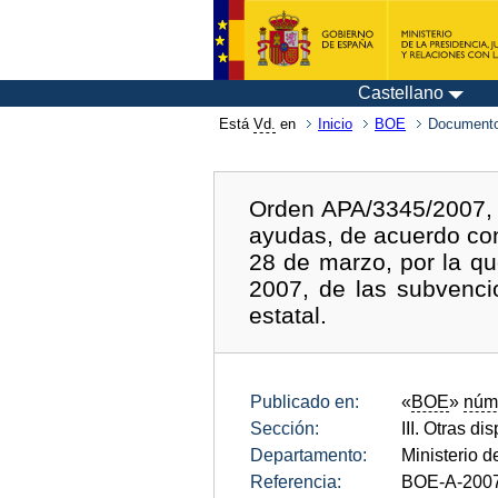
Castellano
Está
Vd.
en
Inicio
BOE
Documento
Orden APA/3345/2007, d
ayudas, de acuerdo con
28 de marzo, por la qu
2007, de las subvenci
estatal.
Publicado en:
«
BOE
»
núm
Sección:
III. Otras di
Departamento:
Ministerio d
Referencia:
BOE-A-200