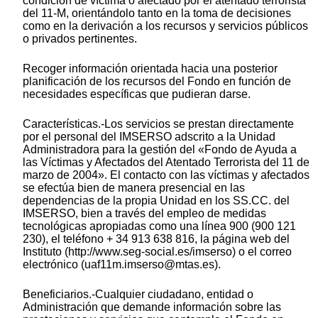
condición de víctima o afectado por el atentado terrorista
del 11-M, orientándolo tanto en la toma de decisiones
como en la derivación a los recursos y servicios públicos
o privados pertinentes.
Recoger información orientada hacia una posterior
planificación de los recursos del Fondo en función de
necesidades específicas que pudieran darse.
Características.-Los servicios se prestan directamente
por el personal del IMSERSO adscrito a la Unidad
Administradora para la gestión del «Fondo de Ayuda a
las Víctimas y Afectados del Atentado Terrorista del 11 de
marzo de 2004». El contacto con las víctimas y afectados
se efectúa bien de manera presencial en las
dependencias de la propia Unidad en los SS.CC. del
IMSERSO, bien a través del empleo de medidas
tecnológicas apropiadas como una línea 900 (900 121
230), el teléfono + 34 913 638 816, la página web del
Instituto (http://www.seg-social.es/imserso) o el correo
electrónico (uaf11m.imserso@mtas.es).
Beneficiarios.-Cualquier ciudadano, entidad o
Administración que demande información sobre las