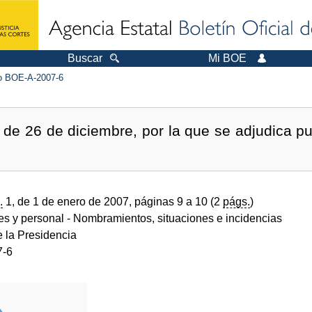
Buscar
Mi BOE
 BOE-A-2007-6
e 26 de diciembre, por la que se adjudica pue
.
1, de 1 de enero de 2007, páginas 9 a 10 (2
págs.
)
des y personal
- Nombramientos, situaciones e incidencias
e la Presidencia
7-6