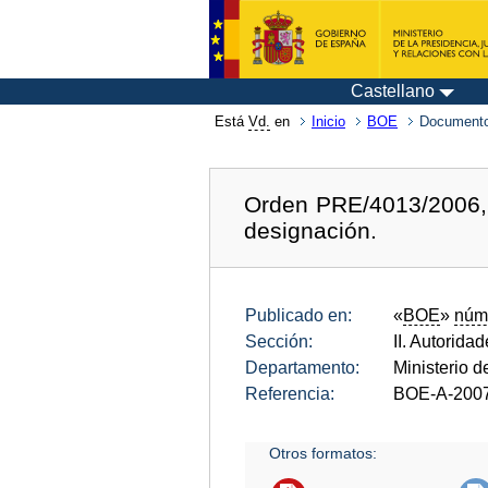
Castellano
Está
Vd.
en
Inicio
BOE
Documento
Orden PRE/4013/2006, d
designación.
Publicado en:
«
BOE
»
núm
Sección:
II. Autorida
Departamento:
Ministerio d
Referencia:
BOE-A-200
Otros formatos: