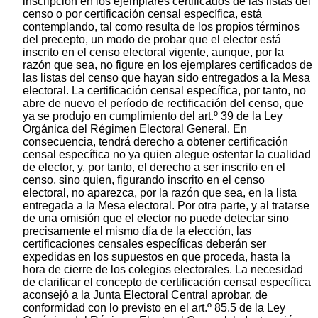
inscripción en los ejemplares certificados de las listas del
censo o por certificación censal específica, está
contemplando, tal como resulta de los propios términos
del precepto, un modo de probar que el elector está
inscrito en el censo electoral vigente, aunque, por la
razón que sea, no figure en los ejemplares certificados de
las listas del censo que hayan sido entregados a la Mesa
electoral. La certificación censal específica, por tanto, no
abre de nuevo el período de rectificación del censo, que
ya se produjo en cumplimiento del art.º 39 de la Ley
Orgánica del Régimen Electoral General. En
consecuencia, tendrá derecho a obtener certificación
censal específica no ya quien alegue ostentar la cualidad
de elector, y, por tanto, el derecho a ser inscrito en el
censo, sino quien, figurando inscrito en el censo
electoral, no aparezca, por la razón que sea, en la lista
entregada a la Mesa electoral. Por otra parte, y al tratarse
de una omisión que el elector no puede detectar sino
precisamente el mismo día de la elección, las
certificaciones censales específicas deberán ser
expedidas en los supuestos en que proceda, hasta la
hora de cierre de los colegios electorales. La necesidad
de clarificar el concepto de certificación censal específica
aconsejó a la Junta Electoral Central aprobar, de
conformidad con lo previsto en el art.º 85.5 de la Ley