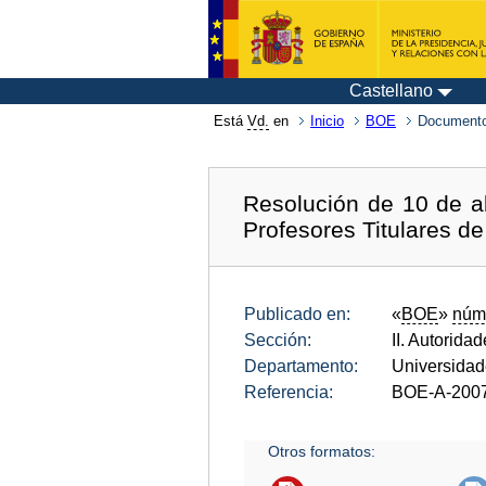
Castellano
Está
Vd.
en
Inicio
BOE
Documento
Resolución de 10 de a
Profesores Titulares de
Publicado en:
«
BOE
»
núm
Sección:
II. Autorida
Departamento:
Universida
Referencia:
BOE-A-200
Otros formatos: