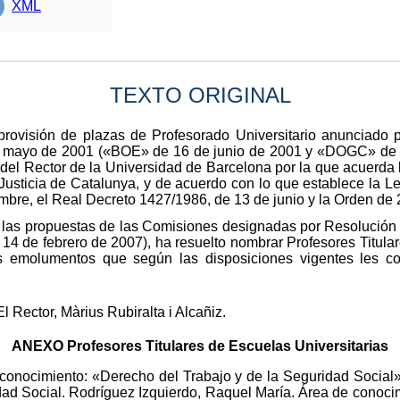
XML
TEXTO ORIGINAL
 provisión de plazas de Profesorado Universitario anunciado 
 mayo de 2001 («BOE» de 16 de junio de 2001 y «DOGC» de 2
del Rector de la Universidad de Barcelona por la que acuerda 
Justicia de Catalunya, y de acuerdo con lo que establece la L
mbre, el Real Decreto 1427/1986, de 13 de junio y la Orden de 
 las propuestas de las Comisiones designadas por Resolució
4 de febrero de 2007), ha resuelto nombrar Profesores Titulare
s emolumentos que según las disposiciones vigentes les c
l Rector, Màrius Rubiralta i Alcañiz.
ANEXO Profesores Titulares de Escuelas Universitarias
conocimiento: «Derecho del Trabajo y de la Seguridad Social»
dad Social. Rodríguez Izquierdo, Raquel María. Área de conocim