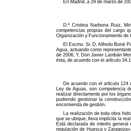
En Madrid, a 29 de marzo de 20
D.ª Cristina Narbona Ruiz, Mi
competencias propias del cargo qu
Organización y Funcionamiento de l
El Excmo. Sr. D. Alfredo Boné P
Agua, actuando como representante
de 2006, Y, Don Javier Lambán Mont
ésta, de acuerdo con el artículo 34
De acuerdo con el artículo 124 d
Ley de Aguas, son competencia de 
realizar directamente por los órga
pudiendo gestionar la construcció
encomienda de gestión.
La realización de toda obra hidr
que se ubique, lleva implícita la rea
Está declarada de interés general 
regulación de Huesca y Zaragoza».