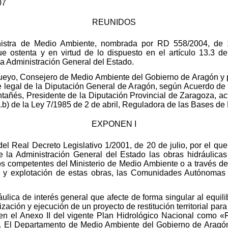
07
REUNIDOS
nistra de Medio Ambiente, nombrada por RD 558/2004, de 17
e ostenta y en virtud de lo dispuesto en el artículo 13.3 de
a Administración General del Estado.
ueyo, Consejero de Medio Ambiente del Gobierno de Aragón y pr
 legal de la Diputación General de Aragón, según Acuerdo de 
añés, Presidente de la Diputación Provincial de Zaragoza, a
.1.b) de la Ley 7/1985 de 2 de abril, Reguladora de las Bases d
EXPONEN I
el Real Decreto Legislativo 1/2001, de 20 de julio, por el que
la Administración General del Estado las obras hidráulicas
nos competentes del Ministerio de Medio Ambiente o a través de
n y explotación de estas obras, las Comunidades Autónomas 
áulica de interés general que afecte de forma singular al equili
lización y ejecución de un proyecto de restitución territorial para
en el Anexo II del vigente Plan Hidrológico Nacional como «Re
 El Departamento de Medio Ambiente del Gobierno de Aragón a