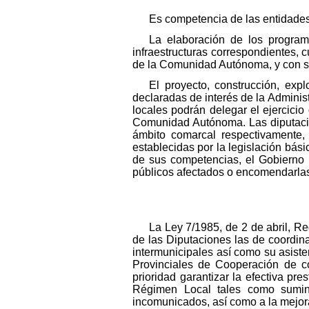
Es competencia de las entidades
La elaboración de los program
infraestructuras correspondientes,
de la Comunidad Autónoma, y con su
El proyecto, construcción, exp
declaradas de interés de la Adminis
locales podrán delegar el ejercici
Comunidad Autónoma. Las diputacion
ámbito comarcal respectivamente,
establecidas por la legislación bási
de sus competencias, el Gobierno p
públicos afectados o encomendarlas
La Ley 7/1985, de 2 de abril, R
de las Diputaciones las de coordinac
intermunicipales así como su asist
Provinciales de Cooperación de c
prioridad garantizar la efectiva pre
Régimen Local tales como sumini
incomunicados, así como a la mejora 