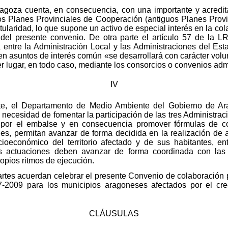
ragoza cuenta, en consecuencia, con una importante y acredit
 los Planes Provinciales de Cooperación (antiguos Planes Prov
titularidad, lo que supone un activo de especial interés en la c
o del presente convenio. De otra parte el artículo 57 de la
a entre la Administración Local y las Administraciones del 
en asuntos de interés común «se desarrollará con carácter volun
er lugar, en todo caso, mediante los consorcios o convenios adm
IV
te, el Departamento de Medio Ambiente del Gobierno de Ara
necesidad de fomentar la participación de las tres Administra
a por el embalse y en consecuencia promover fórmulas de c
ones, permitan avanzar de forma decidida en la realización de
ocioeconómico del territorio afectado y de sus habitantes, e
as actuaciones deben avanzar de forma coordinada con las d
pios ritmos de ejecución.
artes acuerdan celebrar el presente Convenio de colaboración 
07-2009 para los municipios aragoneses afectados por el c
CLÁUSULAS