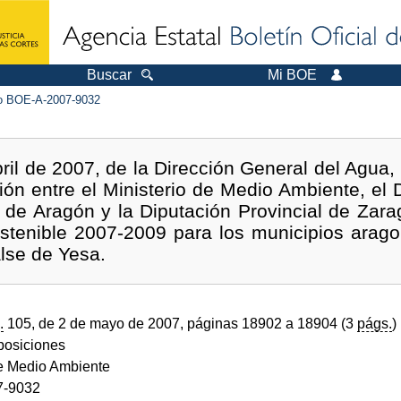
Buscar
Mi BOE
 BOE-A-2007-9032
il de 2007, de la Dirección General del Agua, 
ión entre el Ministerio de Medio Ambiente, el
 de Aragón y la Diputación Provincial de Zara
ostenible 2007-2009 para los municipios arago
lse de Yesa.
.
105, de 2 de mayo de 2007, páginas 18902 a 18904 (3
págs.
)
sposiciones
de Medio Ambiente
7-9032