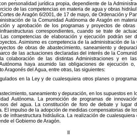
con personalidad jurídica propia, dependiente de la Administ
ejercicio de las competencias en materia de agua y obras hidr
 Cortes de Aragón 6/2001, de 17 de mayo, de Ordenación y Part
inistración de la Comunidad Autónoma de Aragón en materia
oración y aprobación de los programas y proyectos de obras
infraestructuras correspondientes, cuando se trate de actua
as competencias de elaboración y ejecución podrán ser de
proyectos. Asimismo es competencia de la administración de 
oyectos de obras de abastecimiento, saneamiento y depuraci
rco de las actuaciones declaradas del interés de la Comun
la colaboración de las distintas Administraciones y en las
Autónoma haya asumido las obligaciones de ejecución o, 
to Aragonés del Agua, entre otras, las siguientes:
egulados en la Ley y de cualesquiera otros planes o programa
astecimiento, saneamiento y depuración, en los supuestos en l
idad Autónoma. La promoción de programas de innovación
 usos del agua. La constitución de foro de debate y lugar 
ua. El impulso de la adopción de medidas compensatorias de lo
s de infraestructura hidráulica. La realización de cualesquiera
iende el Gobierno de Aragón.
II