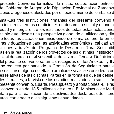
 presente Convenio formalizar la mutua colaboración entre e
l Gobierno de Aragón y la Diputación Provincial de Zaragoza 
cipios aragoneses afectados por el recrecimiento del embalse 
ma.-Las tres Instituciones firmantes del presente convenio
n incidencia en las condiciones de desarrollo social y económi
dad y sinergia entre los resultados de todas estas actuacione
nible que, desde una perspectiva global de cualificación y di
 de todas las actuaciones, incidiendo de forma coherente en t
ucturas y dotaciones para las actividades económicas, calidad am
aciones a través del Programa de Desarrollo Rural Sostenibl
as en la realización de los proyectos de las distintas institucion
e al desarrollo rural sostenible de la zona. Tercera. Definició
del presente convenio serán las recogidas en los Anexos I y II
se realicen por parte de la Comisión de Seguimiento para 
 sustituirse alguna de ellas o ampliarse si así se considera 
nes relativas de las distintas Partes en la forma en que se defin
s firmantes, a la vista de los estudios realizados, la sustituci
presente convenio. Cuarta. Presupuesto y aportaciones.-El Pres
 convenio es de 18,5 millones de euros. El Ministerio de Med
ará para la realización de las actividades declaradas de Inter
euros, con arreglo a las siguientes anualidades:
 1 millón de euros.