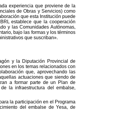
ada experiencia que proviene de la
inciales de Obras y Servicios) como
olaboración que esta Institución puede
 LRBRL establece que la cooperación
Estado y las Comunidades Autónomas,
tario, bajo las formas y los términos
inistrativos que suscriban».
gón y la Diputación Provincial de
ciones en los temas relacionados con
olaboración que, aprovechando las
 aquellas actuaciones que siendo de
ntran a formar parte de un Plan de
e la infraestructura del embalse,
para la participación en el Programa
recimiento del embalse de Yesa, de