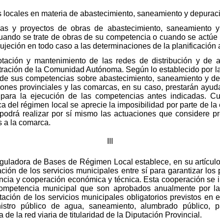
 locales en materia de abastecimiento, saneamiento y depurac
as y proyectos de obras de abastecimiento, saneamiento y
 cuando se trate de obras de su competencia o cuando se actúe 
jeción en todo caso a las determinaciones de la planificación
lotación y mantenimiento de las redes de distribución y de a
tración de la Comunidad Autónoma. Según lo establecido por la 
o de sus competencias sobre abastecimiento, saneamiento y de
es provinciales y las comarcas, en su caso, prestarán ayuda
 para la ejecución de las competencias antes indicadas. C
ca del régimen local se aprecie la imposibilidad por parte de la
odrá realizar por sí mismo las actuaciones que considere pre
 a la comarca.
III
eguladora de Bases de Régimen Local establece, en su artículo
ión de los servicios municipales entre sí para garantizar los p
encia y cooperación económica y técnica. Esta cooperación se 
ompetencia municipal que son aprobados anualmente por la
stación de los servicios municipales obligatorios previstos en 
stro público de agua, saneamiento, alumbrado público, 
de la red viaria de titularidad de la Diputación Provincial.