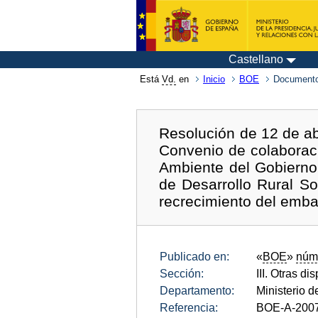
Castellano
Está
Vd.
en
Inicio
BOE
Documento
Resolución de 12 de abr
Convenio de colaborac
Ambiente del Gobierno
de Desarrollo Rural S
recrecimiento del emba
Publicado en:
«
BOE
»
núm
Sección:
III. Otras di
Departamento:
Ministerio 
Referencia:
BOE-A-200