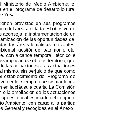
l Ministerio de Medio Ambiente, el
en el programa de desarrollo rural
de Yesa.
 tienen previstas en sus programas
co del área afectada. El objetivo de
s aconseja la instrumentación de un
namización de las oportunidades del
odas las áreas temáticas relevantes:
biental, gestión del patrimonio, etc.
e, con alcance temporal, técnico e
es implicadas sobre el territorio, que
n de las actuaciones.-Las actuaciones
 al mismo, sin perjuicio de que como
el establecimiento del Programa de
conveniente, siempre que se mantenga
en en la cláusula cuarta. La Comisión
ón o la ampliación de las actuaciones
upuesto total estimado del conjunto
io Ambiente, con cargo a la partida
és General y recogidas en el Anexo I