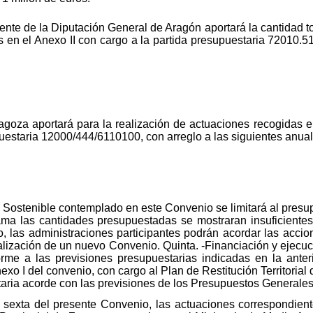
te de la Diputación General de Aragón aportará la cantidad tot
s en el Anexo II con cargo a la partida presupuestaria 72010.
agoza aportará para la realización de actuaciones recogidas en
puestaria 12000/444/6110100, con arreglo a las siguientes anua
 Sostenible contemplado en este Convenio se limitará al presu
rama las cantidades presupuestadas se mostraran insuficientes
nio, las administraciones participantes podrán acordar las acc
lización de un nuevo Convenio. Quinta. -Financiación y ejecuci
me a las previsiones presupuestarias indicadas en la anterio
exo I del convenio, con cargo al Plan de Restitución Territorial
aria acorde con las previsiones de los Presupuestos Generales
 sexta del presente Convenio, las actuaciones correspondient