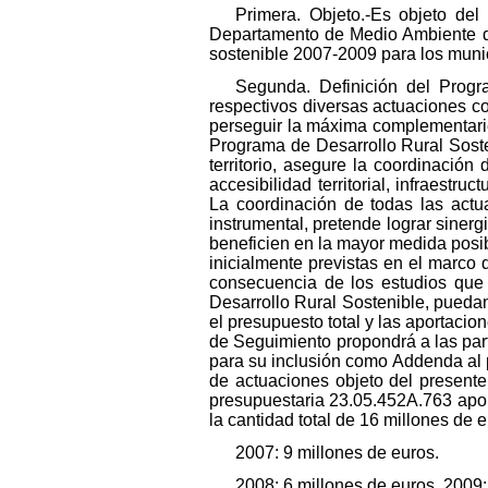
Primera. Objeto.-Es objeto del
Departamento de Medio Ambiente de
sostenible 2007-2009 para los muni
Segunda. Definición del Progra
respectivos diversas actuaciones co
perseguir la máxima complementarie
Programa de Desarrollo Rural Soste
territorio, asegure la coordinación
accesibilidad territorial, infraestr
La coordinación de todas las actu
instrumental, pretende lograr sinergi
beneficien en la mayor medida posibl
inicialmente previstas en el marco 
consecuencia de los estudios que 
Desarrollo Rural Sostenible, puedan
el presupuesto total y las aportacio
de Seguimiento propondrá a las parte
para su inclusión como Addenda al 
de actuaciones objeto del presente
presupuestaria 23.05.452A.763 aport
la cantidad total de 16 millones de 
2007: 9 millones de euros.
2008: 6 millones de euros. 2009: