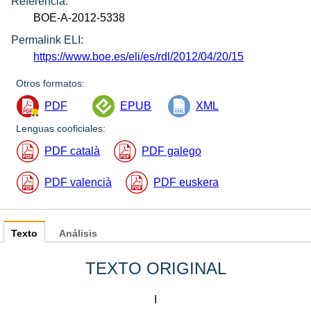
Referencia:
BOE-A-2012-5338
Permalink ELI:
https://www.boe.es/eli/es/rdl/2012/04/20/15
Otros formatos:
PDF
EPUB
XML
Lenguas cooficiales:
PDF català
PDF galego
PDF valencià
PDF euskera
Texto
Análisis
TEXTO ORIGINAL
I