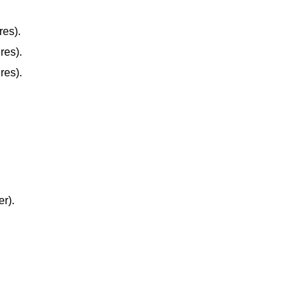
res).
res).
res).
r).
.