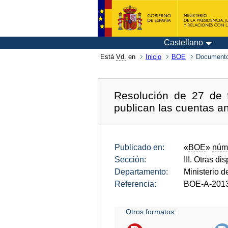
Castellano
Está
Vd.
en
Inicio
BOE
Documento
Resolución de 27 de 
publican las cuentas a
Publicado en:
«
BOE
»
núm
Sección:
III. Otras di
Departamento:
Ministerio d
Referencia:
BOE-A-201
Otros formatos: