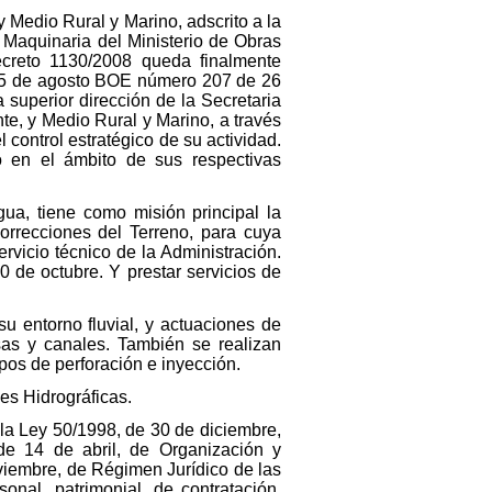
Medio Rural y Marino, adscrito a la
 Maquinaria del Ministerio de Obras
Decreto 1130/2008 queda finalmente
e 5 de agosto BOE número 207 de 26
superior dirección de la Secretaria
e, y Medio Rural y Marino, a través
 control estratégico de su actividad.
 en el ámbito de sus respectivas
a, tiene como misión principal la
orrecciones del Terreno, para cuya
rvicio técnico de la Administración.
0 de octubre. Y prestar servicios de
 entorno fluvial, y actuaciones de
sas y canales. También se realizan
pos de perforación e inyección.
es Hidrográficas.
 la Ley 50/1998, de 30 de diciembre,
 de 14 de abril, de Organización y
viembre, de Régimen Jurídico de las
onal, patrimonial, de contratación,