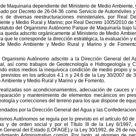
 Maquinaria dependiente del Ministerio de Medio Ambiente, y 
eado por Decreto de 26-04-36 como Servicio de Automóviles y
s de diversas reestructuraciones ministeriales, por Real 
mbiente y Medio Rural y Marino; por Real Decreto 1005/2010 d
tatuto del Organismo Autónomo Parque de Maquinaría bajo la 
a queda adscrito orgánicamente al Ministerio de Medio Ambient
a que le corresponde la dirección estratégica, la evaluación y el
s de Medio Ambiente y Medio Rural y Marino y de Fomento
Organismo Autónomo adscrito a la Dirección General del Agu
ial, así como trabajos de Geotecnología e Hidrogeología y C
ndo estos medios la inequívoca condición de medio propio y se
previstos en los artículos 4.1 n y 24.6 de la Ley 30/2007 de 3
io Ambiente y Medio Rural y Marino y de Fomento.
ealizadas son acondicionamientos, adecuación de cauces y su
 reparación y mantenimiento de elementos mecánicos en pre
ología y correcciones del terreno para los que dispone de equi
ndados por la Dirección General del Agua y las Confederacion
ismos Autónomos se regula por lo previsto en el artículo 60 de
vas y de orden social y por el Título III de la Ley 6/1997,
n General del Estado (LOFAGE).y la Ley 30/1992, de 26 de no
imiento Administrativo común. Por tanto, el régimen de pers