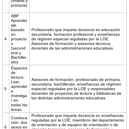
(Infantil y
primaria)
.
ABP.
Aprendiz
aje
basado
Profesorado que imparte docencia en educación
en
secundaria, formación profesional y enseñanzas
4
proyecto
de régimen especial reguladas por la LOE.
s.
Asesores de formación y asesores técnicos
(secund
docentes de las administraciones educativas.
aria y
Bachiller
ato).
Espacios
de
lectura.
Asesores de formación, profesorado de primaria,
Leer,
secundaria, bachillerato, enseñanzas de régimen
aprender
5
especial reguladas por la LOE y responsables
e
docentes de proyectos de lectura y bibliotecas de
investiga
las distintas administraciones educativas.
r en
todas las
áreas.
Profesorado que imparte docencia en enseñanzas
Coeduca
reguladas por la LOE, miembros del departamento
ción: dos
de orientación y de equipos de orientación o de
6
sexos en