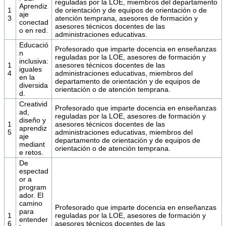
reguladas por la LOE, miembros del departamento
Aprendiz
1
de orientación y de equipos de orientación o de
aje
3
atención temprana, asesores de formación y
conectad
asesores técnicos docentes de las
o en red.
administraciones educativas.
Educació
Profesorado que imparte docencia en enseñanzas
n
reguladas por la LOE, asesores de formación y
inclusiva:
1
asesores técnicos docentes de las
iguales
4
administraciones educativas, miembros del
en la
departamento de orientación y de equipos de
diversida
orientación o de atención temprana.
d.
Creativid
Profesorado que imparte docencia en enseñanzas
ad,
reguladas por la LOE, asesores de formación y
diseño y
1
asesores técnicos docentes de las
aprendiz
5
administraciones educativas, miembros del
aje
departamento de orientación y de equipos de
mediant
orientación o de atención temprana.
e retos.
De
espectad
or a
program
ador. El
camino
Profesorado que imparte docencia en enseñanzas
para
1
reguladas por la LOE, asesores de formación y
entender
6
asesores técnicos docentes de las