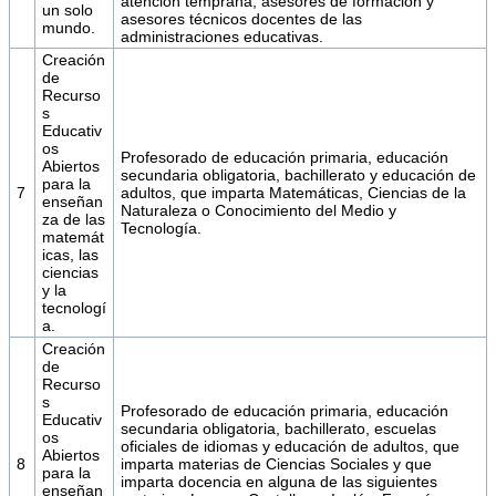
atención temprana, asesores de formación y
un solo
asesores técnicos docentes de las
mundo.
administraciones educativas.
Creación
de
Recurso
s
Educativ
os
Profesorado de educación primaria, educación
Abiertos
secundaria obligatoria, bachillerato y educación de
para la
7
adultos, que imparta Matemáticas, Ciencias de la
enseñan
Naturaleza o Conocimiento del Medio y
za de las
Tecnología.
matemát
icas, las
ciencias
y la
tecnologí
a.
Creación
de
Recurso
s
Profesorado de educación primaria, educación
Educativ
secundaria obligatoria, bachillerato, escuelas
os
oficiales de idiomas y educación de adultos, que
Abiertos
8
imparta materias de Ciencias Sociales y que
para la
imparta docencia en alguna de las siguientes
enseñan