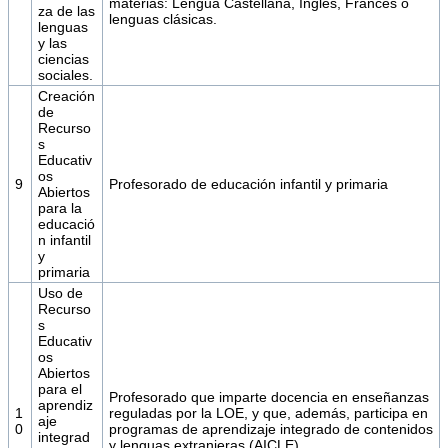
materias: Lengua Castellana, Inglés, Francés o
za de las
lenguas clásicas.
lenguas
y las
ciencias
sociales.
Creación
de
Recurso
s
Educativ
os
9
Profesorado de educación infantil y primaria
Abiertos
para la
educació
n infantil
y
primaria
Uso de
Recurso
s
Educativ
os
Abiertos
para el
Profesorado que imparte docencia en enseñanzas
aprendiz
1
reguladas por la LOE, y que, además, participa en
aje
0
programas de aprendizaje integrado de contenidos
integrad
y lenguas extranjeras (AICLE).