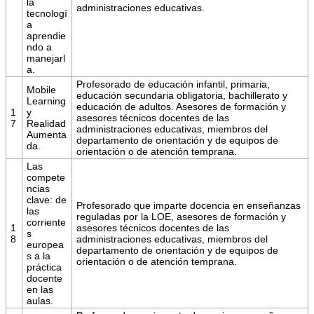
la
administraciones educativas.
tecnologí
a
aprendie
ndo a
manejarl
a.
Profesorado de educación infantil, primaria,
Mobile
educación secundaria obligatoria, bachillerato y
Learning
educación de adultos. Asesores de formación y
1
y
asesores técnicos docentes de las
7
Realidad
administraciones educativas, miembros del
Aumenta
departamento de orientación y de equipos de
da.
orientación o de atención temprana.
Las
compete
ncias
clave: de
Profesorado que imparte docencia en enseñanzas
las
reguladas por la LOE, asesores de formación y
corriente
1
asesores técnicos docentes de las
s
8
administraciones educativas, miembros del
europea
departamento de orientación y de equipos de
s a la
orientación o de atención temprana.
práctica
docente
en las
aulas.