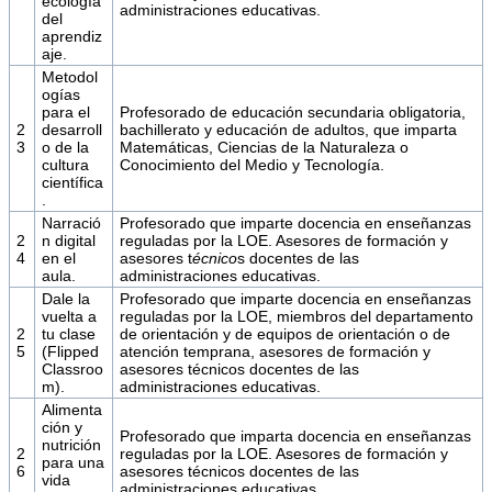
ecología
administraciones educativas.
del
aprendiz
aje.
Metodol
ogías
para el
Profesorado de educación secundaria obligatoria,
2
desarroll
bachillerato y educación de adultos, que imparta
3
o de la
Matemáticas, Ciencias de la Naturaleza o
cultura
Conocimiento del Medio y Tecnología.
científica
.
Narració
Profesorado que imparte docencia en enseñanzas
2
n digital
reguladas por la LOE. Asesores de formación y
4
en el
asesores t
écnico
s docentes de las
aula.
administraciones educativas.
Dale la
Profesorado que imparte docencia en enseñanzas
vuelta a
reguladas por la LOE, miembros del departamento
2
tu clase
de orientación y de equipos de orientación o de
5
(Flipped
atención temprana, asesores de formación y
Classroo
asesores técnicos docentes de las
m).
administraciones educativas.
Alimenta
ción y
Profesorado que imparta docencia en enseñanzas
nutrición
2
reguladas por la LOE. Asesores de formación y
para una
6
asesores técnicos docentes de las
vida
administraciones educativas