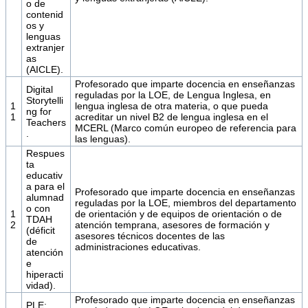
o de
contenid
os y
lenguas
extranjer
as
(AICLE).
Profesorado que imparte docencia en enseñanzas
Digital
reguladas por la LOE, de Lengua Inglesa, en
Storytelli
1
lengua inglesa de otra materia, o que pueda
ng for
1
acreditar un nivel B2 de lengua inglesa en el
Teachers
MCERL (Marco común europeo de referencia para
.
las lenguas).
Respues
ta
educativ
a para el
Profesorado que imparte docencia en enseñanzas
alumnad
reguladas por la LOE, miembros del departamento
o con
1
de orientación y de equipos de orientación o de
TDAH
2
atención temprana, asesores de formación y
(déficit
asesores técnicos docentes de las
de
administraciones educativas.
atención
e
hiperacti
vidad).
Profesorado que imparte docencia en enseñanzas
PLE: