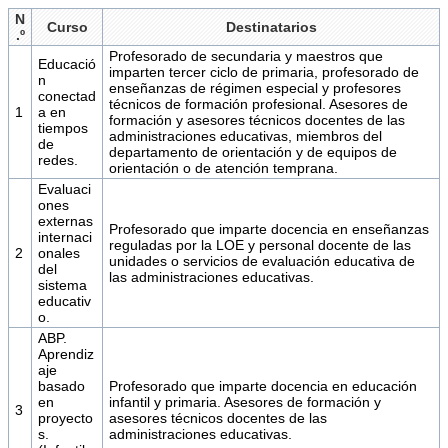
N
Curso
Destinatarios
.º
Profesorado de secundaria y maestros que
Educació
imparten tercer ciclo de primaria, profesorado de
n
enseñanzas de régimen especial y profesores
conectad
técnicos de formación profesional. Asesores de
1
a en
formación y asesores técnicos docentes de las
tiempos
administraciones educativas, miembros del
de
departamento de orientación y de equipos de
redes.
orientación o de atención temprana.
Evaluaci
ones
externas
Profesorado que imparte docencia en enseñanzas
internaci
reguladas por la LOE y personal docente de las
2
onales
unidades o servicios de evaluación educativa de
del
las administraciones educativas.
sistema
educativ
o.
ABP.
Aprendiz
aje
basado
Profesorado que imparte docencia en educación
en
infantil y primaria. Asesores de formación y
3
proyecto
asesores técnicos docentes de las
s.
administraciones educativas.