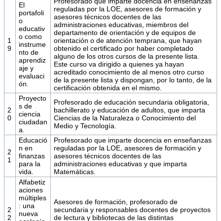
Profesorado que imparte docencia en enseñanzas
El
reguladas por la LOE, asesores de formación y
portafoli
asesores técnicos docentes de las
o
administraciones educativas, miembros del
educativ
departamento de orientación y de equipos de
o como
1
orientación o de atención temprana, que hayan
instrume
9
obtenido el certificado por haber completado
nto de
alguno de los otros cursos de la presente lista.
aprendiz
Este curso va dirigido a quienes ya hayan
aje y
acreditado conocimiento de al menos otro curso
evaluaci
de la presente lista y dispongan, por lo tanto, de la
ón.
certificación obtenida en el mismo.
Proyecto
Profesorado de educación secundaria obligatoria,
s de
2
bachillerato y educación de adultos, que imparta
ciencia
0
Ciencias de la Naturaleza o Conocimiento del
ciudadan
Medio y Tecnología.
a.
Educació
Profesorado que imparte docencia en enseñanzas
n en
reguladas por la LOE, asesores de formación y
2
finanzas
asesores técnicos docentes de las
1
para la
administraciones educativas y que imparta
vida.
Matemáticas.
Alfabetiz
aciones
múltiples
Asesores de formación, profesorado de
: una
2
secundaria y responsables docentes de proyectos
nueva
2
de lectura y bibliotecas de las distintas