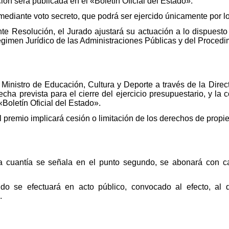
ión será publicada en el «Boletín Oficial del Estado».
mediante voto secreto, que podrá ser ejercido únicamente por l
te Resolución, el Jurado ajustará su actuación a lo dispuesto en
gimen Jurídico de las Administraciones Públicas y del Procedi
l Ministro de Educación, Cultura y Deporte a través de la Direc
fecha prevista para el cierre del ejercicio presupuestario, y l
Boletín Oficial del Estado».
 premio implicará cesión o limitación de los derechos de propied
a cuantía se señala en el punto segundo, se abonará con ca
do se efectuará en acto público, convocado al efecto, al 
.