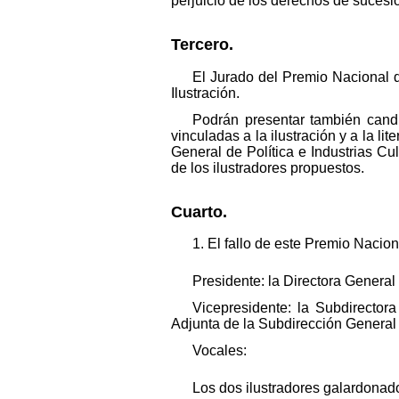
perjuicio de los derechos de sucesió
Tercero.
El Jurado del Premio Nacional d
Ilustración.
Podrán presentar también candi
vinculadas a la ilustración y a la l
General de Política e Industrias Cul
de los ilustradores propuestos.
Cuarto.
1. El fallo de este Premio Nacio
Presidente: la Directora General d
Vicepresidente: la Subdirector
Adjunta de la Subdirección General 
Vocales:
Los dos ilustradores galardonado