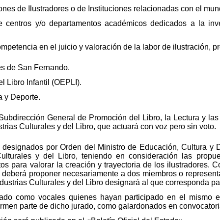
nes de Ilustradores o de Instituciones relacionadas con el mund
 centros y/o departamentos académicos dedicados a la inve
petencia en el juicio y valoración de la labor de ilustración, p
es de San Fernando.
 Libro Infantil (OEPLI).
a y Deporte.
a Subdirección General de Promoción del Libro, la Lectura y la
trias Culturales y del Libro, que actuará con voz pero sin voto.
 designados por Orden del Ministro de Educación, Cultura y D
Culturales y del Libro, teniendo en consideración las propu
s para valorar la creación y trayectoria de los ilustradores. 
es deberá proponer necesariamente a dos miembros o representa
ndustrias Culturales y del Libro designará al que corresponda p
rado como vocales quienes hayan participado en el mismo e
ormen parte de dicho jurado, como galardonados en convocatori