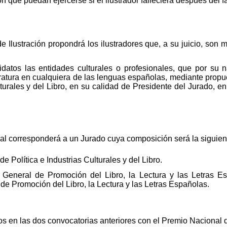
n que puedan ejercerse si el ilustrador falleciera después del fa
e Ilustración propondrá los ilustradores que, a su juicio, so
datos las entidades culturales o profesionales, que por su n
iteratura en cualquiera de las lenguas españolas, mediante propu
turales y del Libro, en su calidad de Presidente del Jurado, en
nal corresponderá a un Jurado cuya composición será la siguien
e Política e Industrias Culturales y del Libro.
a General de Promoción del Libro, la Lectura y las Letras E
de Promoción del Libro, la Lectura y las Letras Españolas.
s en las dos convocatorias anteriores con el Premio Nacional de