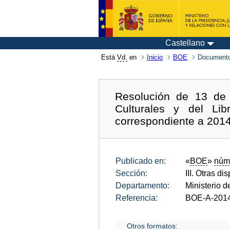
Castellano
Está
Vd.
en
Inicio
BOE
Documento
Resolución de 13 de 
Culturales y del Li
correspondiente a 2014
Publicado en:
«
BOE
»
núm
Sección:
III. Otras di
Departamento:
Ministerio d
Referencia:
BOE-A-201
Otros formatos: