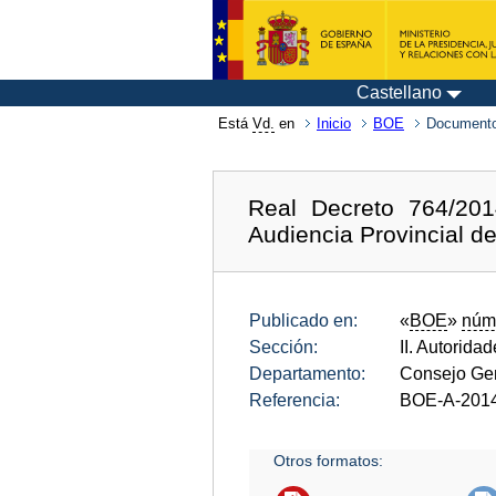
Castellano
Está
Vd.
en
Inicio
BOE
Documento
Real Decreto 764/20
Audiencia Provincial d
Publicado en:
«
BOE
»
núm
Sección:
II. Autorida
Departamento:
Consejo Gen
Referencia:
BOE-A-201
Otros formatos: