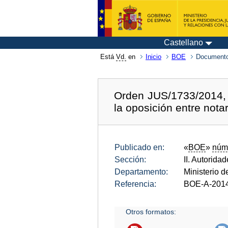
Castellano
Está
Vd.
en
Inicio
BOE
Documento
Orden JUS/1733/2014, d
la oposición entre not
Publicado en:
«
BOE
»
núm
Sección:
II. Autorida
Departamento:
Ministerio d
Referencia:
BOE-A-201
Otros formatos: