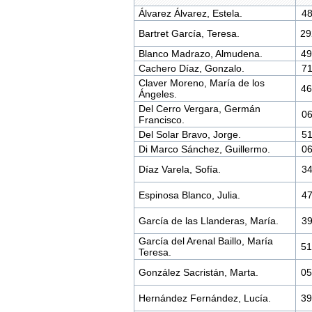
Álvarez Álvarez, Estela.
4
Bartret García, Teresa.
2
Blanco Madrazo, Almudena.
4
Cachero Díaz, Gonzalo.
7
Claver Moreno, María de los
4
Ángeles.
Del Cerro Vergara, Germán
0
Francisco.
Del Solar Bravo, Jorge.
5
Di Marco Sánchez, Guillermo.
0
Díaz Varela, Sofía.
3
Espinosa Blanco, Julia.
4
García de las Llanderas, María.
3
García del Arenal Baillo, María
5
Teresa.
González Sacristán, Marta.
0
Hernández Fernández, Lucía.
3