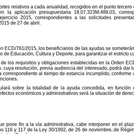
ortes relativos a cada anualidad, recogidos en el punto tercero
 la aplicación presupuestaria 18.07.323M.488.03, corres
ejercicio 2015, correspondientes a las solicitudes present
015 de 27 de abril.
den ECD/761/2015, los beneficiarios de las ayudas se someterá
io de Educación, Cultura y Deporte, para garantizar el estricto 
l de los requisitos y obligaciones establecidas en la Orden EC
 cuya resolución, previa audiencia del interesado, podrá dar l
tía correspondiente al tiempo de estancia incumplido, conforme 
nciones.
culará sobre la totalidad de la ayuda concedida, en función 
fectos económicos y administrativos será la situación de derech
ue pone fin a la vía administrativa, cabe interponer en el pl
ulos 116 y 117 de la Ley 30/1992, de 26 de noviembre, de Régim