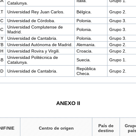
3A
Italia.
Grupo 1.
Catalunya.
1T
Universidad Rey Juan Carlos.
Bélgica.
Grupo 2.
3C
Universidad de Córdoba.
Polonia.
Grupo 3.
Universidad Complutense de
8C
Polonia.
Grupo 3.
Madrid.
4Y
Universidad de Cantabria.
Polonia.
Grupo 3.
7B
Universidad Autónoma de Madrid.
Alemania.
Grupo 2.
3H
Universidad Rovira y Virgili.
Croacia.
Grupo 2.
Universidad Politécnica de
4B
Suecia.
Grupo 1.
Catalunya.
República
6D
Universidad de Cantabria.
Grupo 2.
Checa.
ANEXO II
País de
Grup
NIF/NIE
Centro de origen
destino
paí