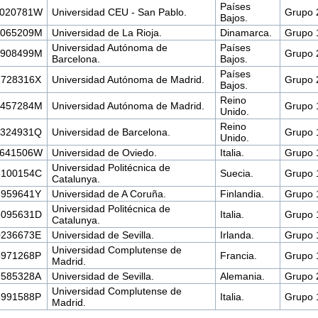
Países
6020781W
Universidad CEU - San Pablo.
Grupo 
Bajos.
4065209M
Universidad de La Rioja.
Dinamarca.
Grupo 
Universidad Autónoma de
Países
7908499M
Grupo 
Barcelona.
Bajos.
Países
1728316X
Universidad Autónoma de Madrid.
Grupo 
Bajos.
Reino
5457284M
Universidad Autónoma de Madrid.
Grupo 
Unido.
Reino
7324931Q
Universidad de Barcelona.
Grupo 
Unido.
1641506W
Universidad de Oviedo.
Italia.
Grupo 
Universidad Politécnica de
8100154C
Suecia.
Grupo 
Catalunya.
5959641Y
Universidad de A Coruña.
Finlandia.
Grupo 
Universidad Politécnica de
8095631D
Italia.
Grupo 
Catalunya.
0236673E
Universidad de Sevilla.
Irlanda.
Grupo 
Universidad Complutense de
8971268P
Francia.
Grupo 
Madrid.
7585328A
Universidad de Sevilla.
Alemania.
Grupo 
Universidad Complutense de
3991588P
Italia.
Grupo 
Madrid.