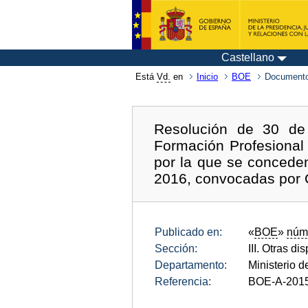
Castellano
Está
Vd.
en
Inicio
BOE
Documento
Resolución de 30 de
Formación Profesional 
por la que se concede
2016, convocadas por 
Publicado en:
«
BOE
»
núm
Sección:
III. Otras di
Departamento:
Ministerio d
Referencia:
BOE-A-201