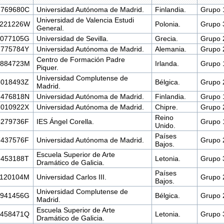
8769680C
Universidad Autónoma de Madrid.
Finlandia.
Grupo 
Universidad de Valencia Estudi
9221226W
Polonia.
Grupo 
General.
9077105G
Universidad de Sevilla.
Grecia.
Grupo 
1775784Y
Universidad Autónoma de Madrid.
Alemania.
Grupo 
Centro de Formación Padre
6884723M
Irlanda.
Grupo 
Piquer.
Universidad Complutense de
6018493Z
Bélgica.
Grupo 
Madrid.
1476818N
Universidad Autónoma de Madrid.
Finlandia.
Grupo 
6010922X
Universidad Autónoma de Madrid.
Chipre.
Grupo 
Reino
4279736F
IES Ángel Corella.
Grupo 
Unido.
Países
7437576F
Universidad Autónoma de Madrid.
Grupo 
Bajos.
Escuela Superior de Arte
9453188T
Letonia.
Grupo 
Dramático de Galicia.
Países
1120104M
Universidad Carlos III.
Grupo 
Bajos.
Universidad Complutense de
5941456G
Bélgica.
Grupo 
Madrid.
Escuela Superior de Arte
9458471Q
Letonia.
Grupo 
Dramático de Galicia.