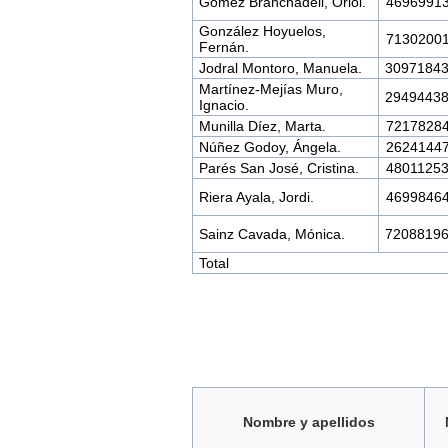
Gómez Branchadell, Oriol.
4696991
González Hoyuelos,
7130200
Fernán.
Jodral Montoro, Manuela.
3097184
Martínez-Mejías Muro,
2949443
Ignacio.
Munilla Díez, Marta.
7217828
Núñez Godoy, Ángela.
2624144
Parés San José, Cristina.
4801125
Riera Ayala, Jordi.
4699846
Sainz Cavada, Mónica.
7208819
Total
Nombre y apellidos