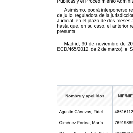
Públicas y el Procedimiento Admini
Asimismo, podrá interponerse rec
de julio, reguladora de la jurisdicci
Judicial, en el plazo de dos meses a
hasta que, en su caso, el anterior
presunta.
Madrid, 30 de noviembre de 20
ECD/465/2012, de 2 de marzo), el S
Nombre y apellidos
NIF/NIE
Agustín Cánovas, Fidel.
4861611
Giménez Fortea, María.
7691988