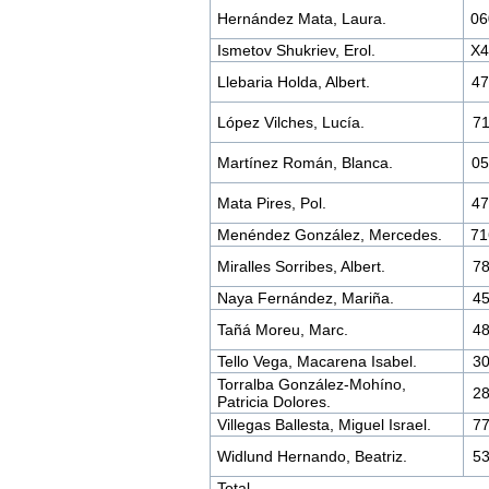
Hernández Mata, Laura.
0
Ismetov Shukriev, Erol.
X
Llebaria Holda, Albert.
4
López Vilches, Lucía.
7
Martínez Román, Blanca.
0
Mata Pires, Pol.
4
Menéndez González, Mercedes.
7
Miralles Sorribes, Albert.
7
Naya Fernández, Mariña.
4
Tañá Moreu, Marc.
4
Tello Vega, Macarena Isabel.
3
Torralba González-Mohíno,
2
Patricia Dolores.
Villegas Ballesta, Miguel Israel.
7
Widlund Hernando, Beatriz.
5
Total