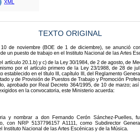
XML
TEXTO ORIGINAL
0 de noviembre (BOE de 1 de diciembre), se anunció convo
de un puesto de trabajo en el Instituto Nacional de las Artes Es
l artículo 20.1.b) y c) de la Ley 30/1984, de 2 de agosto, de M
ismo por el artículo primero de la Ley 23/1988, de 28 de julio
establecido en el título III, capítulo III, del Reglamento Gener
stado y de Provisión de Puestos de Trabajo y Promoción Profesi
do, aprobado por Real Decreto 364/1995, de 10 de marzo; así
exigidos en la convocatoria, este Ministerio acuerda:
toria y nombrar a don Fernando Cerón Sánchez-Puelles, fu
tado, con NRP 5137796157 A1111, como Subdirector Genera
 Instituto Nacional de las Artes Escénicas y de la Música.