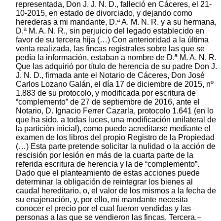
representada, Don J. J. N. D., falleció en Cáceres, el 21-
10-2015, en estado de divorciado, y dejando como
herederas a mi mandante, D.ª A. M. N. R. y a su hermana,
D.ª M. A. N. R., sin perjuicio del legado establecido en
favor de su tercera hija (…) Con anterioridad a la última
venta realizada, las fincas registrales sobre las que se
pedía la información, estaban a nombre de D.ª M. A. N. R.
Que las adquirió por título de herencia de su padre Don J.
J. N. D., firmada ante el Notario de Cáceres, Don José
Carlos Lozano Galán, el día 17 de diciembre de 2015, nº
1.883 de su protocolo, y modificada por escritura de
“complemento” de 27 de septiembre de 2016, ante el
Notario, D. Ignacio Ferrer Cazarla, protocolo 1.641 (en lo
que ha sido, a todas luces, una modificación unilateral de
la partición inicial), como puede acreditarse mediante el
examen de los libros del propio Registro de la Propiedad
(…) Esta parte pretende solicitar la nulidad o la acción de
rescisión por lesión en más de la cuarta parte de la
referida escritura de herencia y la de “complemento”.
Dado que el planteamiento de estas acciones puede
determinar la obligación de reintegrar los bienes al
caudal hereditario, o, el valor de los mismos a la fecha de
su enajenación, y, por ello, mi mandante necesita
conocer el precio por el cual fueron vendidas y las
personas a las que se vendieron las fincas. Tercera.–