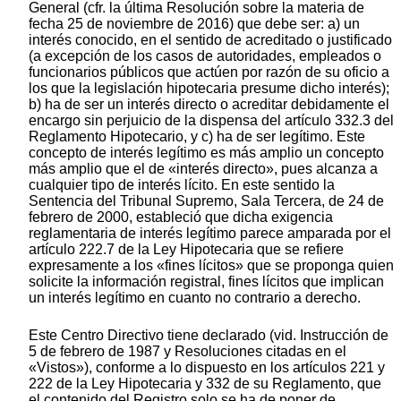
General (cfr. la última Resolución sobre la materia de
fecha 25 de noviembre de 2016) que debe ser: a) un
interés conocido, en el sentido de acreditado o justificado
(a excepción de los casos de autoridades, empleados o
funcionarios públicos que actúen por razón de su oficio a
los que la legislación hipotecaria presume dicho interés);
b) ha de ser un interés directo o acreditar debidamente el
encargo sin perjuicio de la dispensa del artículo 332.3 del
Reglamento Hipotecario, y c) ha de ser legítimo. Este
concepto de interés legítimo es más amplio un concepto
más amplio que el de «interés directo», pues alcanza a
cualquier tipo de interés lícito. En este sentido la
Sentencia del Tribunal Supremo, Sala Tercera, de 24 de
febrero de 2000, estableció que dicha exigencia
reglamentaria de interés legítimo parece amparada por el
artículo 222.7 de la Ley Hipotecaria que se refiere
expresamente a los «fines lícitos» que se proponga quien
solicite la información registral, fines lícitos que implican
un interés legítimo en cuanto no contrario a derecho.
Este Centro Directivo tiene declarado (vid. Instrucción de
5 de febrero de 1987 y Resoluciones citadas en el
«Vistos»), conforme a lo dispuesto en los artículos 221 y
222 de la Ley Hipotecaria y 332 de su Reglamento, que
el contenido del Registro solo se ha de poner de