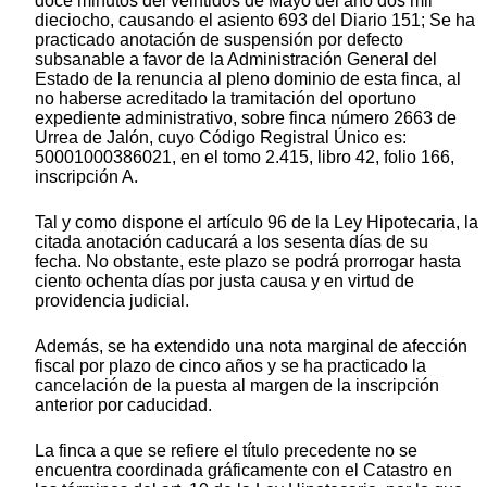
doce minutos del veintidós de Mayo del año dos mil
dieciocho, causando el asiento 693 del Diario 151; Se ha
practicado anotación de suspensión por defecto
subsanable a favor de la Administración General del
Estado de la renuncia al pleno dominio de esta finca, al
no haberse acreditado la tramitación del oportuno
expediente administrativo, sobre finca número 2663 de
Urrea de Jalón, cuyo Código Registral Único es:
50001000386021, en el tomo 2.415, libro 42, folio 166,
inscripción A.
Tal y como dispone el artículo 96 de la Ley Hipotecaria, la
citada anotación caducará a los sesenta días de su
fecha. No obstante, este plazo se podrá prorrogar hasta
ciento ochenta días por justa causa y en virtud de
providencia judicial.
Además, se ha extendido una nota marginal de afección
fiscal por plazo de cinco años y se ha practicado la
cancelación de la puesta al margen de la inscripción
anterior por caducidad.
La finca a que se refiere el título precedente no se
encuentra coordinada gráficamente con el Catastro en