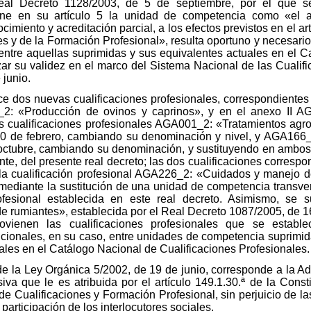
al Decreto 1128/2003, de 5 de septiembre, por el que s
efine en su artículo 5 la unidad de competencia como «el
cimiento y acreditación parcial, a los efectos previstos en el ar
es y de la Formación Profesional», resulta oportuno y necesario
 entre aquellas suprimidas y sus equivalentes actuales en el 
izar su validez en el marco del Sistema Nacional de las Cualifi
 junio.
ce dos nuevas cualificaciones profesionales, correspondientes a
2: «Producción de ovinos y caprinos», y en el anexo II A
s cualificaciones profesionales AGA001_2: «Tratamientos agro
0 de febrero, cambiando su denominación y nivel, y AGA166_2:
octubre, cambiando su denominación, y sustituyendo en ambos
nte, del presente real decreto; las dos cualificaciones correspo
a cualificación profesional AGA226_2: «Cuidados y manejo de
ediante la sustitución de una unidad de competencia transve
ofesional establecida en este real decreto. Asimismo, se su
 rumiantes», establecida por el Real Decreto 1087/2005, de 16
ovienen las cualificaciones profesionales que se estable
dicionales, en su caso, entre unidades de competencia suprim
uales en el Catálogo Nacional de Cualificaciones Profesionales.
 de la Ley Orgánica 5/2002, de 19 de junio, corresponde a la A
va que le es atribuida por el artículo 149.1.30.ª de la Const
de Cualificaciones y Formación Profesional, sin perjuicio de 
articipación de los interlocutores sociales.