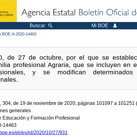
Buscar
Mi BOE
 BOE-A-2020-14463
, de 27 de octubre, por el que se establec
milia profesional Agraria, que se incluyen en 
fesionales, y se modifican determinado
onales.
.
304, de 19 de noviembre de 2020, páginas 101097 a 101251
ones generales
de Educación y Formación Profesional
0-14463
boe.es/eli/es/rd/2020/10/27/931