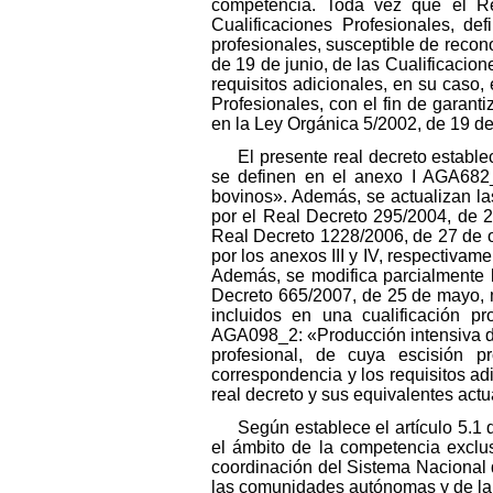
competencia. Toda vez que el Re
Cualificaciones Profesionales, d
profesionales, susceptible de recono
de 19 de junio, de las Cualificacion
requisitos adicionales, en su caso,
Profesionales, con el fin de garant
en la Ley Orgánica 5/2002, de 19 de
El presente real decreto estable
se definen en el anexo I AGA682_
bovinos». Además, se actualizan la
por el Real Decreto 295/2004, de 2
Real Decreto 1228/2006, de 27 de 
por los anexos III y IV, respectivame
Además, se modifica parcialmente l
Decreto 665/2007, de 25 de mayo, m
incluidos en una cualificación pr
AGA098_2: «Producción intensiva de
profesional, de cuya escisión pr
correspondencia y los requisitos a
real decreto y sus equivalentes act
Según establece el artículo 5.1
el ámbito de la competencia exclusi
coordinación del Sistema Nacional 
las comunidades autónomas y de la p