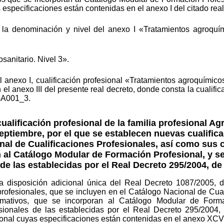
s especificaciones están contenidas en el anexo I del citado real
e la denominación y nivel del anexo I «Tratamientos agroquím
osanitario. Nivel 3».
 anexo I, cualificación profesional «Tratamientos agroquímico
n el anexo III del presente real decreto, donde consta la cualifi
AGA001_3.
ualificación profesional de la familia profesional Agr
eptiembre, por el que se establecen nuevas cualific
onal de Cualificaciones Profesionales, así como su
n al Catálogo Modular de Formación Profesional, y s
de las establecidas por el Real Decreto 295/2004, de
a disposición adicional única del Real Decreto 1087/2005, 
profesionales, que se incluyen en el Catálogo Nacional de Cual
mativos, que se incorporan al Catálogo Modular de Formac
esionales de las establecidas por el Real Decreto 295/2004,
ional cuyas especificaciones están contenidas en el anexo XCVII