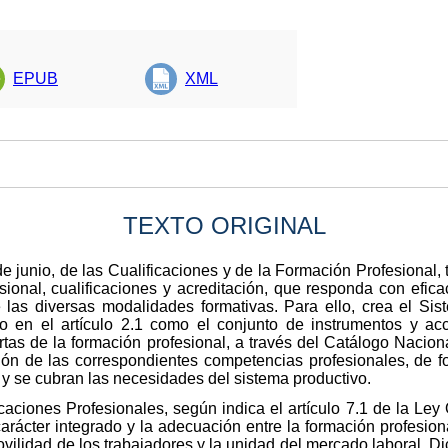
EPUB
XML
TEXTO ORIGINAL
 junio, de las Cualificaciones y de la Formación Profesional, 
esional, cualificaciones y acreditación, que responda con efic
 las diversas modalidades formativas. Para ello, crea el Sis
lo en el artículo 2.1 como el conjunto de instrumentos y a
ertas de la formación profesional, a través del Catálogo Nacion
ión de las correspondientes competencias profesionales, de f
s y se cubran las necesidades del sistema productivo.
caciones Profesionales, según indica el artículo 7.1 de la Ley
l carácter integrado y la adecuación entre la formación profesio
movilidad de los trabajadores y la unidad del mercado laboral. Di