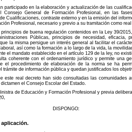
articipado en la elaboración y actualización de las cualific
l Consejo General de Formación Profesional, en las fases
e Cualificaciones, contraste externo y en la emisión del inform
ión Profesional, necesario y previo a su tramitación como real
os principios de buena regulación contenidos en la Ley 39/2015
istraciones Públicas, principios de necesidad, eficacia, pro
 que la misma persigue un interés general al facilitar el caráct
aboral, así como la formación a lo largo de la vida, la movilida
e el mandato establecido en el artículo 129 de la ley, no exist
ulta coherente con el ordenamiento jurídico y permite una ge
 el procedimiento de elaboración de la norma se ha permit
l trámite de información pública y quedan justificados los objeti
de este real decreto han sido consultadas las comunidades 
 dictamen el Consejo Escolar del Estado.
Ministra de Educación y Formación Profesional y previa deliber
20,
DISPONGO:
 aplicación.