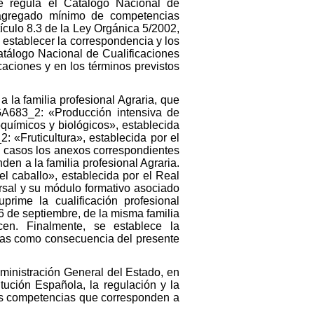
e regula el Catálogo Nacional de
 agregado mínimo de competencias
tículo 8.3 de la Ley Orgánica 5/2002,
 establecer la correspondencia y los
Catálogo Nacional de Cualificaciones
caciones y en los términos previstos
 la familia profesional Agraria, que
GA683_2: «Producción intensiva de
químicos y biológicos», establecida
 «Fruticultura», establecida por el
 casos los anexos correspondientes
nden a la familia profesional Agraria.
l caballo», establecida por el Real
rsal y su módulo formativo asociado
prime la cualificación profesional
 de septiembre, de la misma familia
cen. Finalmente, se establece la
idas como consecuencia del presente
dministración General del Estado, en
itución Española, la regulación y la
las competencias que corresponden a