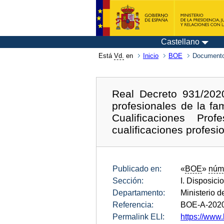
Castellano
Está
Vd.
en
Inicio
BOE
Documento
Real Decreto 931/2020
profesionales de la fa
Cualificaciones Pro
cualificaciones profesi
Publicado en:
«
BOE
»
núm
Sección:
I. Disposici
Departamento:
Ministerio 
Referencia:
BOE-A-202
Permalink ELI:
https://www.