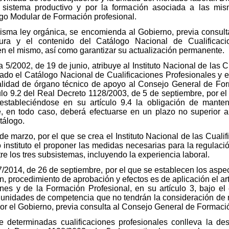
 el sistema productivo y por la formación asociada a las m
ogo Modular de Formación profesional.
 misma ley orgánica, se encomienda al Gobierno, previa consu
ctura y el contenido del Catálogo Nacional de Cualificac
 en el mismo, así como garantizar su actualización permanente.
a 5/2002, de 19 de junio, atribuye al Instituto Nacional de las 
izado el Catálogo Nacional de Cualificaciones Profesionales y
alidad de órgano técnico de apoyo al Consejo General de Form
ulo 9.2 del Real Decreto 1128/2003, de 5 de septiembre, por e
 estableciéndose en su artículo 9.4 la obligación de mant
, en todo caso, deberá efectuarse en un plazo no superior a
atálogo.
e marzo, por el que se crea el Instituto Nacional de las Cualif
 instituto el proponer las medidas necesarias para la regulac
e los tres subsistemas, incluyendo la experiencia laboral.
7/2014, de 26 de septiembre, por el que se establecen los aspec
, procedimiento de aprobación y efectos es de aplicación el art
ones y de la Formación Profesional, en su artículo 3, bajo el
y unidades de competencia que no tendrán la consideración de 
or el Gobierno, previa consulta al Consejo General de Formació
e determinadas cualificaciones profesionales conlleva la d