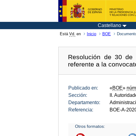
Castellano
Está
Vd.
en
Inicio
BOE
Documento
Resolución de 30 de 
referente a la convocat
Publicado en:
«
BOE
»
núm
Sección:
II. Autorida
Departamento:
Administrac
Referencia:
BOE-A-202
Otros formatos: