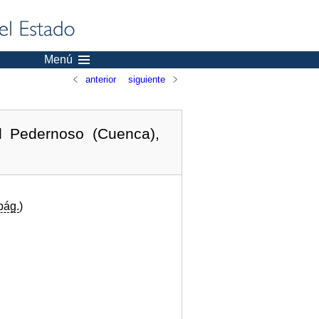
Menú
anterior
siguiente
l Pedernoso (Cuenca),
pág.
)