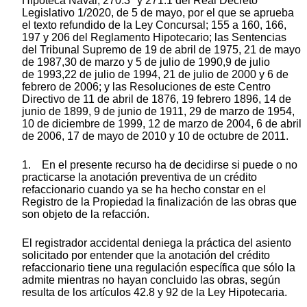
Hipoteca Naval; 270.3° y 271.1 del Real Decreto
Legislativo 1/2020, de 5 de mayo, por el que se aprueba
el texto refundido de la Ley Concursal; 155 a 160, 166,
197 y 206 del Reglamento Hipotecario; las Sentencias
del Tribunal Supremo de 19 de abril de 1975, 21 de mayo
de 1987,30 de marzo y 5 de julio de 1990,9 de julio
de 1993,22 de julio de 1994, 21 de julio de 2000 y 6 de
febrero de 2006; y las Resoluciones de este Centro
Directivo de 11 de abril de 1876, 19 febrero 1896, 14 de
junio de 1899, 9 de junio de 1911, 29 de marzo de 1954,
10 de diciembre de 1999, 12 de marzo de 2004, 6 de abril
de 2006, 17 de mayo de 2010 y 10 de octubre de 2011.
1. En el presente recurso ha de decidirse si puede o no
practicarse la anotación preventiva de un crédito
refaccionario cuando ya se ha hecho constar en el
Registro de la Propiedad la finalización de las obras que
son objeto de la refacción.
El registrador accidental deniega la práctica del asiento
solicitado por entender que la anotación del crédito
refaccionario tiene una regulación específica que sólo la
admite mientras no hayan concluido las obras, según
resulta de los artículos 42.8 y 92 de la Ley Hipotecaria.