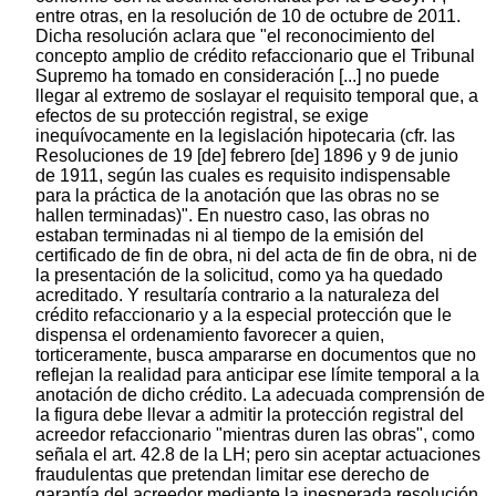
entre otras, en la resolución de 10 de octubre de 2011.
Dicha resolución aclara que "el reconocimiento del
concepto amplio de crédito refaccionario que el Tribunal
Supremo ha tomado en consideración [...] no puede
llegar al extremo de soslayar el requisito temporal que, a
efectos de su protección registral, se exige
inequívocamente en la legislación hipotecaria (cfr. las
Resoluciones de 19 [de] febrero [de] 1896 y 9 de junio
de 1911, según las cuales es requisito indispensable
para la práctica de la anotación que las obras no se
hallen terminadas)". En nuestro caso, las obras no
estaban terminadas ni al tiempo de la emisión del
certificado de fin de obra, ni del acta de fin de obra, ni de
la presentación de la solicitud, como ya ha quedado
acreditado. Y resultaría contrario a la naturaleza del
crédito refaccionario y a la especial protección que le
dispensa el ordenamiento favorecer a quien,
torticeramente, busca ampararse en documentos que no
reflejan la realidad para anticipar ese límite temporal a la
anotación de dicho crédito. La adecuada comprensión de
la figura debe llevar a admitir la protección registral del
acreedor refaccionario "mientras duren las obras", como
señala el art. 42.8 de la LH; pero sin aceptar actuaciones
fraudulentas que pretendan limitar ese derecho de
garantía del acreedor mediante la inesperada resolución