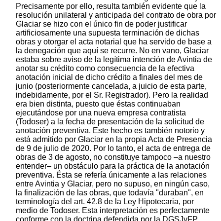
Precisamente por ello, resulta también evidente que la
resolución unilateral y anticipada del contrato de obra por
Glaciar se hizo con el único fin de poder justificar
artificiosamente una supuesta terminación de dichas
obras y otorgar el acta notarial que ha servido de base a
la denegación que aquí se recurre. No en vano, Glaciar
estaba sobre aviso de la legítima intención de Avintia de
anotar su crédito como consecuencia de la efectiva
anotación inicial de dicho crédito a finales del mes de
junio (posteriormente cancelada, a juicio de esta parte,
indebidamente, por el Sr. Registrador). Pero la realidad
era bien distinta, puesto que éstas continuaban
ejecutándose por una nueva empresa contratista
(Todoser) a la fecha de presentación de la solicitud de
anotación preventiva. Este hecho es también notorio y
está admitido por Glaciar en la propia Acta de Presencia
de 9 de julio de 2020. Por lo tanto, el acta de entrega de
obras de 3 de agosto, no constituye tampoco –a nuestro
entender– un obstáculo para la práctica de la anotación
preventiva. Ésta se refería únicamente a las relaciones
entre Avintia y Glaciar, pero no supuso, en ningún caso,
la finalización de las obras, que todavía "duraban", en
terminología del art. 42.8 de la Ley Hipotecaria, por
medio de Todoser. Esta interpretación es perfectamente
conforme con la doctrina defendida por la DGSJyFP,