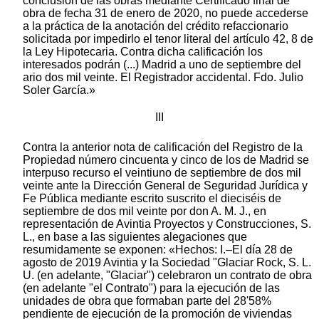
conclusión de las obras mediante Certificado final de
obra de fecha 31 de enero de 2020, no puede accederse
a la práctica de la anotación del crédito refaccionario
solicitada por impedirlo el tenor literal del artículo 42, 8 de
la Ley Hipotecaria. Contra dicha calificación los
interesados podrán (...) Madrid a uno de septiembre del
ario dos mil veinte. El Registrador accidental. Fdo. Julio
Soler García.»
III
Contra la anterior nota de calificación del Registro de la Propiedad número cincuenta y cinco de los de Madrid se interpuso recurso el veintiuno de septiembre de dos mil veinte ante la Dirección General de Seguridad Jurídica y Fe Pública mediante escrito suscrito el dieciséis de septiembre de dos mil veinte por don A. M. J., en representación de Avintia Proyectos y Construcciones, S. L., en base a las siguientes alegaciones que resumidamente se exponen: «Hechos: I.–El día 28 de agosto de 2019 Avintia y la Sociedad "Glaciar Rock, S. L. U. (en adelante, "Glaciar") celebraron un contrato de obra (en adelante "el Contrato") para la ejecución de las unidades de obra que formaban parte del 28'58% pendiente de ejecución de la promoción de viviendas denominada comercialmente (...). La alusión a ese 28'58% "pendiente de ejecución" se refiere a la parte de la promoción que "Oproler" –la anterior contratista– había dejado sin terminar (el día 7 de junio de 2019) con aquél y que motivó la celebración del Contrato. II.–Tras varios meses de normal desarrollo de las obras (sin perjuicio de retrasos ajenos, adición de unidades, etc.), Avintia comenzó a tener problemas para cobrar las deudas contraídas por Glaciar, que se negó a firmar alguna certificación mensual de las obras ejecutadas durante ese período de tiempo (como, por ejemplo, la de mayo), como paso previo al pago de la cantidad correspondiente. III.–Pese a no haberse concluido las obras, el día 31 de enero de 2020, la dirección facultativa emitió, en documento privado, el certificado de fin de obra. Desconocemos el motivo por el que se expidió dicho certificado con esa fecha, cuando las obras se encontraban todavía en curso (no ajustándose, obviamente, a la realidad) y si Glaciar tenía algún interés especial en ello (por ejemplo, el de agilizar las gestiones para la obtención de otros documentos, como la licencia de primera ocupación). En todo caso, la continuidad de las obras quedó acreditada en la propia solicitud de anotación preventiva cuya denegación se recurre en el presente escrito, mediante la presentación de las certificaciones mensuales emitidas por la propia dirección facultativa correspondientes a los meses de febrero, marzo y abril; y se reitera también claramente –tanto por Glaciar como por la propia dirección facultativa– en el acta notarial de presencia mencionada en el Hecho V (que se adjuntará más adelante). De hecho, la prolongación de la ejecución de las obras durante los meses sucesivos motivó que el acta notarial de fin de obra no se otorgase hasta el 31 de julio de 2020 (medio año más tarde). IV.–Con el fin de reforzar su posición de acreedora y garantizar el cobro de su crédito refaccionario, Avintia formuló solicitud de anotación preventiva del mismo, de fecha 24 de julio de 2020, por importe de (...), correspondiente a las cantidades certificadas en los meses de febrero, marzo, abril, mayo, más la parte correspondiente al 14%, según la Cláusula 4.1 del contrato del mes de enero, y la parte pendiente de pago correspondiente igualmente al 14% del mes de diciembre. Esta solicitud fue calificada positivamente y, consecuentemente anotada en el Registro de la Propiedad n° 55 de Madrid, como anotación letra E), al haberse cumplido adecuadamente todos los requisitos legalmente exigidos (como refleja la certificación registral expedida el 9 de septiembre de 2020 y que se acompaña al presente escrito como Documento n° 7). Sin embargo, y de manera sorprendente e inesperada –dada la efectividad de la continuación de las obras–, dicha anotación fue después –en el mes de julio– incorrecta e indebidamente cancelada "por haber transcurrido el plazo de sesenta días desde el treinta y uno de enero de dos mil veinte, fecha en que ha sido concluida la obra objeto de refacción según resulta de certificado que se dirá [el certificado de fin de obra]. La evidente irregularidad de dicha cancelación se pondrá de manifiesto más adelante, al exponer los argumentos jurídicos del presente recurso. V.–Tras la práctica de la anotación preventiva anteriormente mencionada, la propia Glaciar remitió a Avintia una carta –de fecha 7 de julio de 2020–en cuyo punto 2° manifestaba que "la obra no está terminada en condiciones adecuadas para la entrega a los clientes y será preciso llevar a cabo trabajos de reparación y adecuación, ya que han sido detectados múltiples desperfectos sobre los que hay que efectuar los correspondientes repasos [...]. Por todo ello les notificamos nueva y fehacientemente que accederemos a la obra con otros contratistas para la realización de todos estos trabajos. Y continúa en el punto 3° señalando: "Les recordamos que el contrato de obra [...] fueron resueltos a instancia nuestra y que por tanto lo que procede es la paralización de los trabajos por su parte y el levantamiento de la correspondiente acta de entrega de obras inacabadas con el desalojo de la obra [...]. Como resulta claramente de dicha comunicación (protocolizada a instancia de la propia Glaciar en el Acta de presencia autorizada por el notario de Madrid, don Francisco Javier Piera Rodríguez, el día 9 de julio de 2020, con el número 1670 de su protocolo –en adelante, el "Acta de presencia"–y que se adjunta al presente recurso como Documento n° 8), no existía duda alguna por parte de Glaciar –titular del inmueble y promotora de la obra– sobre la continuidad de las obras: "la obra no está terminada [...] y será preciso llevar a cabo trabajos de reparación y adecuación". Y tampoco la dirección facultativa manifiesta discrepancia alguna a este respecto; no sólo eso, sino que –como refleja el "Acta de paralización de trabajos y entrega de obra" que se adjunta a la citada Acta de presencia como Documento Uno– incluso afirma que la resolución del contrato por Glaciar (a la que Avintia se opuso firmemente) tuvo lugar "de forma fehaciente y con carácter previo a la finalización completa de los trabajos". En el informe de la dirección facultativa que se incorpora como adjunto a dicha Acta de presencia se indica expresamente que "la DF ha trasladado a AVT listas de repasos de viviendas y zonas comunes (...). Nótese la relevancia de la información contenida en el citado informe, puesto que la propia dirección facultativa reconoce que siguió haciendo encargos adicionales a Avintia tras la expedición del certificado de fin de obra, por lo que es notorio que la obra no estaba acabada. VI.–Más tarde, el 31 de julio de 2020, se firmó acta de fin de obra, que fue presentada en el Registro de la Propiedad el día 5 de agosto de 2020. Dicha acta estaba, obviamente –como veremos–viciada en su origen, puesto que se basaba en al certificado de fin de obra de 31 de enero de 2020 (al que, por cierto, no ha podido tener acceso la parte recurrente) que partía de una premisa falsa –y esto lo puede acreditar sin temor a equivocarse–: la finalización de las obras en la citada fecha. Unos días después, el 31 de agosto de 2020, Glaciar y Avintia firmaron el acta de entrega de llaves, en la que la primera manifestaba no estar conforme con la cantidad reclamada por Avintia, pero sin referencia alguna a las obras en curso. VII.–Tras conocer la cancelación de la primera anotación preventiva de crédito refaccionario (mencionada en el Hecho IV), Avintia procedió a solicitar nuevamente la práctica de una nueva anotación preventiva mediante solicitud presentada el día 11 de agosto de 2020 (...). Dicha solicitud fue calificada negativamente con fecha 1 de septiembre de 2020, motivo por el cual se presenta el presente recurso contra la calificación negativa o denegatoria en base a los siguientes FUNDAMENTOS DE DERECHO: Primero.–La legitimación del recurrente resulta, (i) por un lado, de su condición de Consejero Delegado de Avintia, tal como queda acreditado en la escritura de elevación a público de acuerdos sociales autorizada el día 24 de enero de 2020 por el notario de Madrid, don José Ortiz Rodríguez, con número 284 de su protocolo, e inscrita con fecha 4 de junio de 2020 en el Registro Mercantil de Madrid, al tomo 34.718, folio 95, sección 8a, hoja M–435015, inscripción 77, cuya copia se adjunta al presente escrito como Documento n°2; y, (ii) por otro lado, de su calidad de interesado –en los términos de los arts. 66 y 325 de la LH–, por tratarse del representante de la persona jurídica a cuyo favor se hubiera de practicar la inscripción (en este caso, el acreedor refaccionario que es la sociedad Avintia). El presente recurso ha sido presentado dentro del plazo de un (1) mes, legalmente conferido para ello en el art, 326 de la LH y se presenta contra la citada calificación negativa o denegatoria del Registrador de la Propiedad accidental de Madrid n°55, don Julio Soler García, de fecha 1 de septiembre de 2020, relativa a la solicitud de anotación preventiva de crédito refaccionario referida en el Hecho Vi anterior. Segundo. –La motivación del presente recurso reside en la discrepancia con la calificación negativa por la que se denegó la práctica de la anotación preventiva del crédito refaccionario alegando la terminación de las obras en base a la existencia de un certificado de fin de obra de fecha 31 de enero 2020. El recurso se sustenta en dos fundamentos básicos: (i) la equivocación del Sr. Registrador al considerar el certificado de fin de obra como un medio exclusivo e infalible de prueba de la terminación de las obras, ignorando otros hechos y documentos acreditativos de la realidad contraria: su subsistencia más allá de la fecha tomada en consideración por el registrador calificante; y (ii) el error del certificado de fin de obra (y de los documentos sustentados en el mismo) al señalar como fecha de finalización de las mismas el 31 de enero de 2020, como se acreditó de manera suficiente. Tercero. – Todo el fundamento de la calificación gira en torno a un documento – el citado certificado de fin de obra de 31 de enero de 2020; y aunque dicho certificado no refleja la realidad, esa cuestión la abordaremos más adelante.