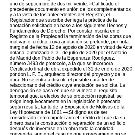
uno de septiembre de dos mil veinte: «Calificado el
precedente documento en unión de los complementarios
y a la vista de los antecedentes del Registro, el
Registrador que suscribe deniega la práctica de la
anotación solicitada en base a los siguientes Hechos y
Fundamentos de Derecho: Por constar inscrita en el
Registro de la Propiedad la terminación de las obras que
motivan el crédito, cuya anotación se pretende, por nota
marginal de fecha 12 de agosto de 2020 en virtud de Acta
notarial autorizada el 31 de julio de 2020 por el Notario
de Madrid don Pablo de la Esperanza Rodríguez,
número 3493 de protocolo, a la que se incorpora
Certificado final de obra expedido el 31 de enero de 2020
por don L. P. E., arquitecto director del proyecto y de la
obra. No se entra a discutir el posible carácter de
refaccionario del crédito cuya anotación se solicita. La
denegación se basa en que se vulnera el requisito
temporal que, a efectos de su protección registral, se
exige inequívocamente en la legislación hipotecaria
según resulta, tanto de la Exposición de Motivos de la
Ley Hipotecaria de 1861 –«Si digno es de ser
considerado como hipotecario el crédito del que da su
dinero para la construcción ó reparación de un edificio,
después de invertirse en la obra toda la cantidad
convenida, aun en el caso de que expresamente no se