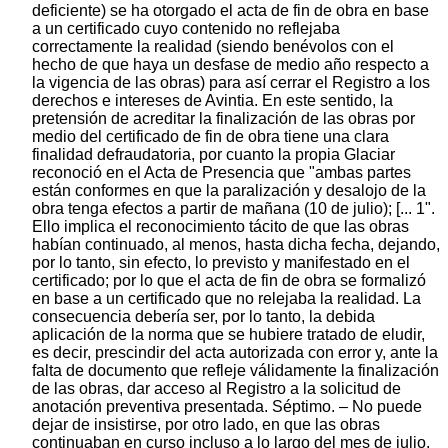
deficiente) se ha otorgado el acta de fin de obra en base
a un certificado cuyo contenido no reflejaba
correctamente la realidad (siendo benévolos con el
hecho de que haya un desfase de medio año respecto a
la vigencia de las obras) para así cerrar el Registro a los
derechos e intereses de Avintia. En este sentido, la
pretensión de acreditar la finalización de las obras por
medio del certificado de fin de obra tiene una clara
finalidad defraudatoria, por cuanto la propia Glaciar
reconoció en el Acta de Presencia que "ambas partes
están conformes en que la paralización y desalojo de la
obra tenga efectos a partir de mañana (10 de julio); [... 1".
Ello implica el reconocimiento tácito de que las obras
habían continuado, al menos, hasta dicha fecha, dejando,
por lo tanto, sin efecto, lo previsto y manifestado en el
certificado; por lo que el acta de fin de obra se formalizó
en base a un certificado que no relejaba la realidad. La
consecuencia debería ser, por lo tanto, la debida
aplicación de la norma que se hubiere tratado de eludir,
es decir, prescindir del acta autorizada con error y, ante la
falta de documento que refleje válidamente la finalización
de las obras, dar acceso al Registro a la solicitud de
anotación preventiva presentada. Séptimo. – No puede
dejar de insistirse, por otro lado, en que las obras
continuaban en curso incluso a lo largo del mes de julio.