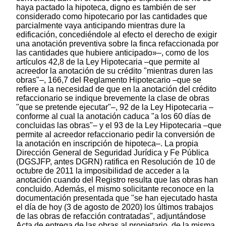
haya pactado la hipoteca, digno es también de ser
considerado como hipotecario por las cantidades que
parcialmente vaya anticipando mientras dure la
edificación, concediéndole al efecto el derecho de exigir
una anotación preventiva sobre la finca refaccionada por
las cantidades que hubiere anticipado»–, como de los
artículos 42,8 de la Ley Hipotecaria –que permite al
acreedor la anotación de su crédito "mientras duren las
obras"–, 166,7 del Reglamento Hipotecario –que se
refiere a la necesidad de que en la anotación del crédito
refaccionario se indique brevemente la clase de obras
"que se pretende ejecutar"–, 92 de la Ley Hipotecaria –
conforme al cual la anotación caduca "a los 60 días de
concluidas las obras"– y el 93 de la Ley Hipotecaria –que
permite al acreedor refaccionario pedir la conversión de
la anotación en inscripción de hipoteca–. La propia
Dirección General de Seguridad Jurídica y Fe Pública
(DGSJFP, antes DGRN) ratifica en Resolución de 10 de
octubre de 2011 la imposibilidad de acceder a la
anotación cuando del Registro resulta que las obras han
concluido. Además, el mismo solicitante reconoce en la
documentación presentada que "se han ejecutado hasta
el día de hoy (3 de agosto de 2020) los últimos trabajos
de las obras de refacción contratadas", adjuntándose
Acta de entrega de las obras al propietario, de la misma