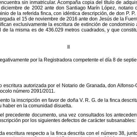
ncuentra sin inmatricular. Acompaña copia del título de adquisi
diciembre de 2002 ante don Santiago Marín López, notario d
nio de la referida finca, con idéntica descripción, de don P. P
 otorgada el 15 de noviembre de 2016 ante don Jesús de la Fuen
tifican exclusivamente la escritura de extinción de condominio 
al de la misma es de 436.029 metros cuadrados, y que constituy
II
egativamente por la Registradora competente el día 8 de septie
 escritura autorizada por el Notario de Granada, don Alfonso-
otocolo número 2091/2011.
to la inscripción en favor de doña V. R. G. de la finca descri
su haber en la comunidad disuelta.
 del precedente documento, una vez consultados los antecedent
nscripción por los siguientes defectos de carácter subsanables:
 escritura respecto a la finca descrita con el número 38, junto 