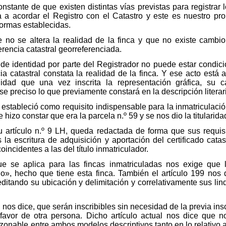
stante de que existen distintas vías previstas para registrar 
a acordar el Registro con el Catastro y este es nuestro prob
ormas establecidas.
 no se altera la realidad de la finca y que no existe cambio
ferencia catastral georreferenciada.
 de identidad por parte del Registrador no puede estar condici
cia catastral constata la realidad de la finca. Y ese acto está
lidad que una vez inscrita la representación gráfica, su c
ese preciso lo que previamente constará en la descripción literar
estableció como requisito indispensable para la inmatriculación
e hizo constar que era la parcela n.º 59 y se nos dio la titularid
 artículo n.º 9 LH, queda redactada de forma que sus requisi
a escritura de adquisición y aportación del certificado catastr
oincidentes a las del título inmatriculador.
ue se aplica para las fincas inmatriculadas nos exige que 
tio», hecho que tiene esta finca. También el artículo 199 nos 
creditando su ubicación y delimitación y correlativamente sus lin
H, nos dice, que serán inscribibles sin necesidad de la previa in
favor de otra persona. Dicho artículo actual nos dice que n
azonable entre ambos modelos descriptivos tanto en lo relativo 