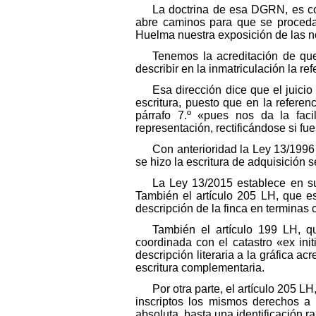
La doctrina de esa DGRN, es con
abre caminos para que se proceda 
Huelma nuestra exposición de las n
Tenemos la acreditación de que
describir en la inmatriculación la re
Esa dirección dice que el juicio
escritura, puesto que en la referen
párrafo 7.º «pues nos da la faci
representación, rectificándose si fu
Con anterioridad la Ley 13/1996 
se hizo la escritura de adquisición s
La Ley 13/2015 establece en su
También el artículo 205 LH, que es l
descripción de la finca en terminas c
También el artículo 199 LH, q
coordinada con el catastro «ex ini
descripción literaria a la gráfica a
escritura complementaria.
Por otra parte, el artículo 205 L
inscriptos los mismos derechos a 
absoluta, basta una identificación r