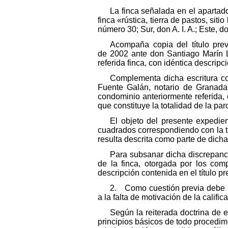
La finca señalada en el apartado
finca «rústica, tierra de pastos, sit
número 30; Sur, don A. I. A.; Este, d
Acompaña copia del título prev
de 2002 ante don Santiago Marín Ló
referida finca, con idéntica descripci
Complementa dicha escritura co
Fuente Galán, notario de Granada, 
condominio anteriormente referida,
que constituye la totalidad de la par
El objeto del presente expedien
cuadrados correspondiendo con la tot
resulta descrita como parte de dicha
Para subsanar dicha discrepancia
de la finca, otorgada por los comp
descripción contenida en el título pr
2. Como cuestión previa debe man
a la falta de motivación de la calific
Según la reiterada doctrina de e
principios básicos de todo procedimi