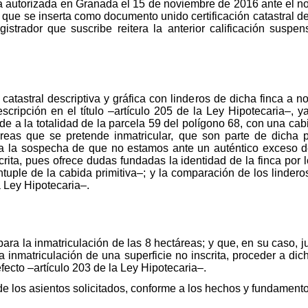
a autorizada en Granada el 15 de noviembre de 2016 ante el no
que se inserta como documento unido certificación catastral des
istrador que suscribe reitera la anterior calificación suspe
n catastral descriptiva y gráfica con linderos de dicha finca a 
cripción en el título –artículo 205 de la Ley Hipotecaria–, y
e a la totalidad de la parcela 59 del polígono 68, con una ca
áreas que se pretende inmatricular, que son parte de dicha p
iría la sospecha de que no estamos ante un auténtico exceso 
crita, pues ofrece dudas fundadas la identidad de la finca por 
uple de la cabida primitiva–; y la comparación de los linderos
a Ley Hipotecaria–.
ara la inmatriculación de las 8 hectáreas; y que, en su caso, 
la inmatriculación de una superficie no inscrita, proceder a di
fecto –artículo 203 de la Ley Hipotecaria–.
de los asientos solicitados, conforme a los hechos y fundament