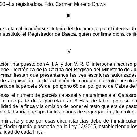
20.–La registradora, Fdo. Carmen Moreno Cruz.»
III
 insta la calificación sustitutoria del documento por el interesa
sustituto el Registrador de Baeza, quien confirma dicha califi
IV
cación interpuesto don A. I. A. y don V. R. G. interponen recurso
de Electrónica de la Oficina del Registro del Ministerio de Jus
«manifiestan que presentamos las tres escrituras autorizadas 
 de adquisición, la de extinción de condominio entre nosotro
aria de la parcela 59 del polígono 68 del polígono de Cabra de 
nsta el número de parcela catastral y naturalmente el Catastro n
star que parte de la parcela eran 8 Has. de labor, pero se om
ealidad de la finca y la omisión de poner el resto que era de pas
de ella habría que aportar los planos de segregación y fijar otros
inante y que por esas circunstancias debe de inmatricularse
legislador queda plasmada en la Ley 13/2015, estableciendo los
alidad de cada finca.