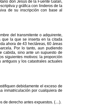
tario don Jesús de la Fuente Galán,
criptiva y gráfica con linderos de la
nsiva de su inscripción con base al
nombre del transmitente o adquirente,
a que la que se inserta en la citada
bida ahora de 43 hectáreas, 60 áreas
arcela. Por lo tanto, aun pudiendo
de cabida, sino ante un supuesto de
los siguientes motivos: la proporción
 antiguos y los catastrales actuales
justifiquen debidamente el exceso de
cha inmatriculación por cualquiera de
os de derecho antes expuestos. (…).