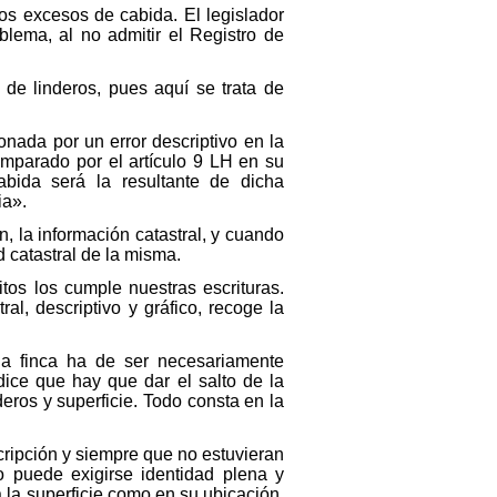
los excesos de cabida. El legislador
lema, al no admitir el Registro de
 de linderos, pues aquí se trata de
onada por un error descriptivo en la
 amparado por el artículo 9 LH en su
abida será la resultante de dicha
ia».
, la información catastral, y cuando
ad catastral de la misma.
tos los cumple nuestras escrituras.
al, descriptivo y gráfico, recoge la
la finca ha de ser necesariamente
dice que hay que dar el salto de la
deros y superficie. Todo consta en la
scripción y siempre que no estuvieran
o puede exigirse identidad plena y
a la superficie como en su ubicación,