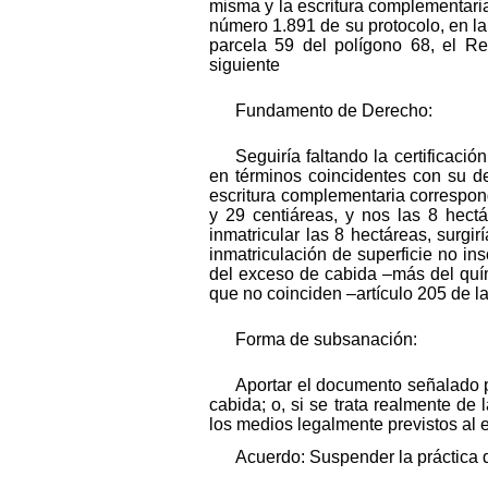
misma y la escritura complementari
número 1.891 de su protocolo, en la 
parcela 59 del polígono 68, el Reg
siguiente
Fundamento de Derecho:
Seguiría faltando la certificació
en términos coincidentes con su des
escritura complementaria correspond
y 29 centiáreas, y nos las 8 hect
inmatricular las 8 hectáreas, surg
inmatriculación de superficie no ins
del exceso de cabida –más del quínt
que no coinciden –artículo 205 de l
Forma de subsanación:
Aportar el documento señalado p
cabida; o, si se trata realmente de 
los medios legalmente previstos al e
Acuerdo: Suspender la práctica 