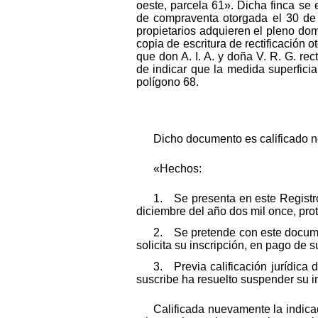
oeste, parcela 61». Dicha finca se e
de compraventa otorgada el 30 de 
propietarios adquieren el pleno domi
copia de escritura de rectificación
que don A. I. A. y doña V. R. G. rec
de indicar que la medida superfici
polígono 68.
Dicho documento es calificado n
«Hechos:
1. Se presenta en este Registro
diciembre del año dos mil once, pr
2. Se pretende con este documen
solicita su inscripción, en pago de 
3. Previa calificación jurídica
suscribe ha resuelto suspender su i
Calificada nuevamente la indicada