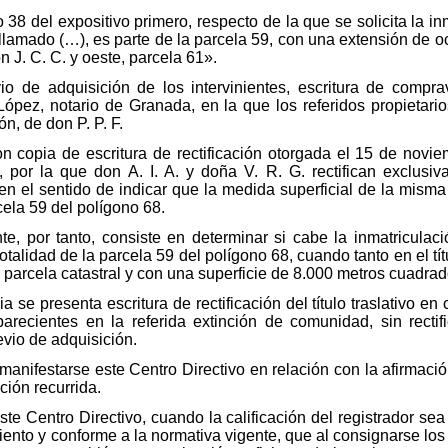
 38 del expositivo primero, respecto de la que se solicita la i
io llamado (…), es parte de la parcela 59, con una extensión de 
on J. C. C. y oeste, parcela 61».
io de adquisición de los intervinientes, escritura de compr
pez, notario de Granada, en la que los referidos propietari
ón, de don P. P. F.
n copia de escritura de rectificación otorgada el 15 de novi
por la que don A. I. A. y doña V. R. G. rectifican exclusiv
 en el sentido de indicar que la medida superficial de la mism
cela 59 del polígono 68.
te, por tanto, consiste en determinar si cabe la inmatricula
alidad de la parcela 59 del polígono 68, cuando tanto en el títul
 parcela catastral y con una superficie de 8.000 metros cuadrad
 se presenta escritura de rectificación del título traslativo en
arecientes en la referida extinción de comunidad, sin rectif
evio de adquisición.
ifestarse este Centro Directivo en relación con la afirmación 
ación recurrida.
ste Centro Directivo, cuando la calificación del registrador se
ento y conforme a la normativa vigente, que al consignarse los 