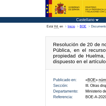
Castellano
Está
Vd.
en
Inicio
BOE
Documento
Resolución de 20 de no
Pública, en el recurso
propiedad de Huelma, 
dispuesto en el artícul
Publicado en:
«
BOE
»
núm
Sección:
III. Otras di
Departamento:
Ministerio d
Referencia:
BOE-A-202