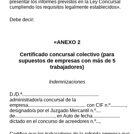
presentar los informes previstos en la Ley Concursal
cumpliendo los requisitos legalmente establecidos».
Debe decir:
«ANEXO 2
Certificado concursal colectivo (para
supuestos de empresas con más de 5
trabajadores)
Indemnizaciones
D./D.ª................................................................
administrador/a concursal de la
empresa................................................ con CIF n.º.............,
designado/a por el Juzgado Mercantil n.º....
de................................., en Auto de fecha.......................
dictado en el concurso de acreedores n.º...,
Certifico que los trabajadores de la referida empresa que