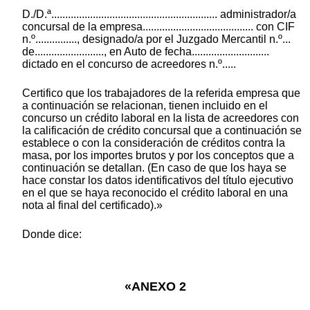
D./D.ª............................................................ administrador/a
concursal de la empresa........................................ con CIF
n.º..............., designado/a por el Juzgado Mercantil n.º...
de........................., en Auto de fecha............................
dictado en el concurso de acreedores n.º.....
Certifico que los trabajadores de la referida empresa que
a continuación se relacionan, tienen incluido en el
concurso un crédito laboral en la lista de acreedores con
la calificación de crédito concursal que a continuación se
establece o con la consideración de créditos contra la
masa, por los importes brutos y por los conceptos que a
continuación se detallan. (En caso de que los haya se
hace constar los datos identificativos del título ejecutivo
en el que se haya reconocido el crédito laboral en una
nota al final del certificado).»
Donde dice:
«ANEXO 2