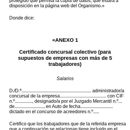
protegido que permita la copia de datos, que estará a
disposición en la página web del Organismo.»
Donde dice:
«ANEXO 1
Certificado concursal colectivo (para
supuestos de empresas con más de 5
trabajadores)
Salarios
D./D.ª............................................................ administrador/a
concursal de la empresa........................................ con CIF
n.º..............., designado/a por el Juzgado Mercantil n.º...
de........................., en Auto de fecha............................
dictado en el concurso de acreedores n.º.....
Certifico que los trabajadores que de la referida empresa
que a continuación se relacionan tiene incluido en el