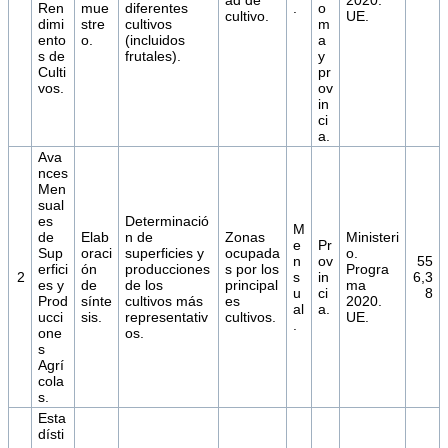
ad de
2020.
Ren
mue
diferentes
.
o
cultivo.
UE.
dimi
stre
cultivos
m
ento
o.
(incluidos
a
s de
frutales).
y
Culti
pr
vos.
ov
in
ci
a.
Ava
nces
Men
sual
es
Determinació
M
de
Elab
n de
Zonas
Ministeri
e
Pr
Sup
oraci
superficies y
ocupada
o.
n
ov
55
erfici
ón
producciones
s por los
Progra
2
s
in
6,3
es y
de
de los
principal
ma
u
ci
8
Prod
sínte
cultivos más
es
2020.
al
a.
ucci
sis.
representativ
cultivos.
UE.
.
one
os.
s
Agrí
cola
s.
Esta
dísti