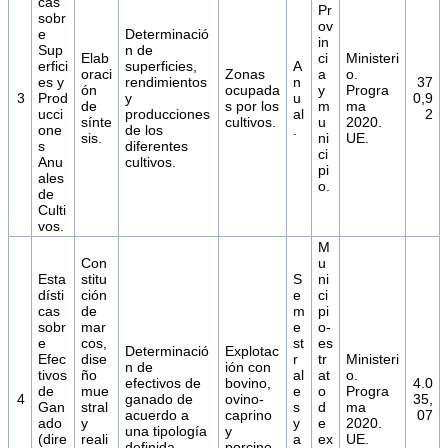
cas
Pr
sobr
ov
e
Determinació
in
Sup
n de
Elab
ci
Ministeri
erfici
superficies,
A
oraci
Zonas
a
o.
es y
rendimientos
n
37
ón
ocupada
y
Progra
3
Prod
y
u
0,9
de
s por los
m
ma
ucci
producciones
al
2
sínte
cultivos.
u
2020.
one
de los
.
sis.
ni
UE.
s
diferentes
ci
Anu
cultivos.
pi
ales
o.
de
Culti
vos.
M
Con
u
Esta
stitu
S
ni
dísti
ción
e
ci
cas
de
m
pi
sobr
mar
e
o-
e
cos,
st
es
Determinació
Explotac
Efec
dise
r
tr
Ministeri
n de
ión con
tivos
ño
al
at
o.
efectivos de
bovino,
4.0
de
mue
e
o
Progra
4
ganado de
ovino-
35,
Gan
stral
s
d
ma
acuerdo a
caprino
07
ado
y
y
e
2020.
una tipología
y
(dire
reali
a
ex
UE.
definida.
porcino.