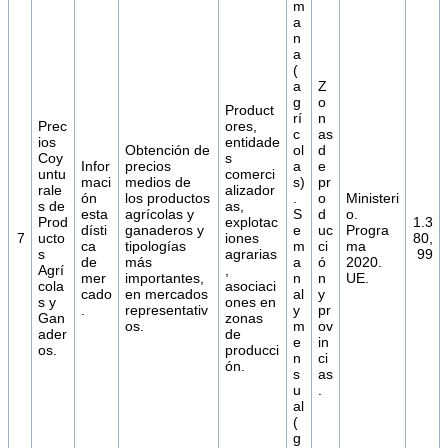
m
a
n
a
(
a
Z
g
o
Product
rí
n
Prec
ores,
c
as
ios
entidade
Obtención de
ol
d
Coy
s
Infor
precios
a
e
untu
comerci
maci
medios de
s)
pr
rale
alizador
ón
los productos
.
o
Ministeri
s de
as,
esta
agrícolas y
S
d
o.
Prod
explotac
1.3
dísti
ganaderos y
e
uc
Progra
7
ucto
iones
80,
ca
tipologías
m
ci
ma
s
agrarias
99
de
más
a
ó
2020.
Agrí
,
mer
importantes,
n
n
UE.
cola
asociaci
cado
en mercados
al
y
s y
ones en
.
representativ
y
pr
Gan
zonas
os.
m
ov
ader
de
e
in
os.
producci
n
ci
ón.
s
as
u
.
al
(
g