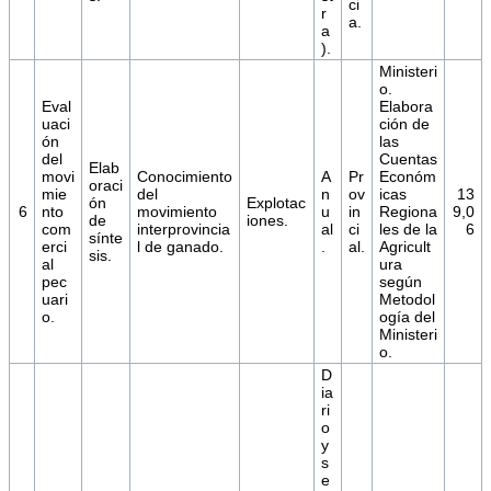
ci
r
a.
a
).
Ministeri
o.
Eval
Elabora
uaci
ción de
ón
las
del
Cuentas
Elab
movi
Conocimiento
A
Pr
Económ
oraci
mie
del
n
ov
icas
13
ón
Explotac
6
nto
movimiento
u
in
Regiona
9,0
de
iones.
com
interprovincia
al
ci
les de la
6
sínte
erci
l de ganado.
.
al.
Agricult
sis.
al
ura
pec
según
uari
Metodol
o.
ogía del
Ministeri
o.
D
ia
ri
o
y
s
e