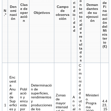
ó
ri
de
Clas
n
Deman
Den
Campo
o
Fi
e de
te
dantes
N
omi
de
d
na
oper
Objetivos
rri
de su
.º
naci
observa
ic
nci
ació
to
ejecuci
ón
ción
i
aci
n
ri
ón
d
ón
al
a
del
d
d
Mi
e
nis
re
ter
s
io
ul
(€)
ta
d
o
s
C
o
m
Enc
u
uest
ni
a
Determinació
d
Anu
Pobl
n de
a
al
ació
superficies,
d
Zonas
Ministeri
de
n y
rendimientos
A
a
de
o.
Sup
encu
y
n
ut
4.4
mayor
Progra
1
erfici
esta
producciones
u
ó
23,
intensid
ma
es y
por
de los
al
n
15