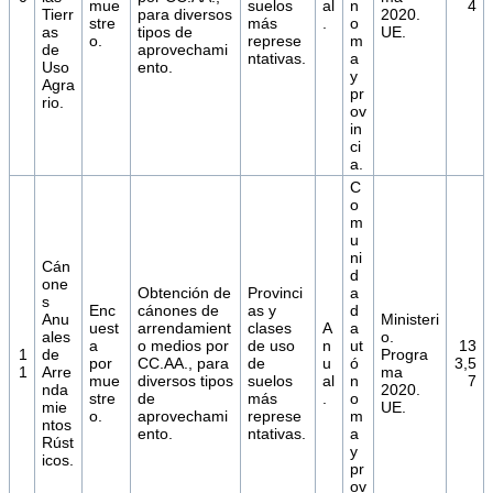
mue
suelos
al
n
4
Tierr
para diversos
2020.
stre
más
.
o
as
tipos de
UE.
o.
represe
m
de
aprovechami
ntativas.
a
Uso
ento.
y
Agra
pr
rio.
ov
in
ci
a.
C
o
m
u
ni
Cán
d
one
Obtención de
Provinci
a
s
Enc
cánones de
as y
d
Anu
Ministeri
uest
arrendamient
clases
A
a
ales
o.
a
o medios por
de uso
n
ut
13
1
de
Progra
por
CC.AA., para
de
u
ó
3,5
1
Arre
ma
mue
diversos tipos
suelos
al
n
7
nda
2020.
stre
de
más
.
o
mie
UE.
o.
aprovechami
represe
m
ntos
ento.
ntativas.
a
Rúst
y
icos.
pr
ov