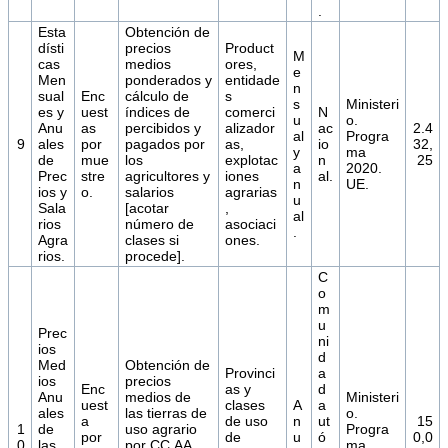
.
Esta
Obtención de
dísti
precios
Product
M
cas
medios
ores,
e
Men
ponderados y
entidade
n
sual
Enc
cálculo de
s
s
Ministeri
es y
uest
índices de
comerci
N
u
o.
Anu
as
percibidos y
alizador
ac
2.4
al
Progra
9
ales
por
pagados por
as,
io
32,
y
ma
de
mue
los
explotac
n
25
a
2020.
Prec
stre
agricultores y
iones
al.
n
UE.
ios y
o.
salarios
agrarias
u
Sala
[acotar
,
al
rios
número de
asociaci
.
Agra
clases si
ones.
rios.
procede].
C
o
m
u
Prec
ni
ios
d
Med
Obtención de
Provinci
a
ios
precios
Enc
as y
d
Anu
medios de
Ministeri
uest
clases
A
a
ales
las tierras de
o.
a
de uso
n
ut
15
1
de
uso agrario
Progra
por
de
u
ó
0,0
0
las
por CC.AA.,
ma