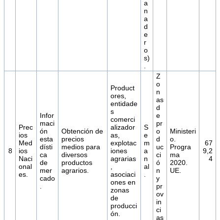
a
n
a
d
e
r
o
s)
.
Z
o
Product
n
ores,
as
entidade
d
s
Infor
e
comerci
maci
pr
Prec
alizador
S
ón
Obtención de
o
Ministeri
ios
as,
e
esta
precios
d
o.
Med
explotac
m
67
dísti
medios para
uc
Progra
8
ios
iones
a
9,2
ca
diversos
ci
ma
Naci
agrarias
n
4
de
productos
ó
2020.
onal
,
al
mer
agrarios.
n
UE.
es.
asociaci
.
cado
y
ones en
.
pr
zonas
ov
de
in
producci
ci
ón.
as