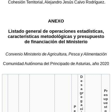
Cohesión Territorial, Alejandro Jesús Calvo Rodríguez.
ANEXO
Listado general de operaciones estadísticas,
características metodológicas
y presupuesto
de financiación del Ministerio
Convenio Ministerio de Agricultura, Pesca y Alimentación
Comunidad Autónoma del Principado de Asturias, año 2020
D
e
s
a
Pr
gr
es
e
up
g
ue
a
P
st
ci
e
o