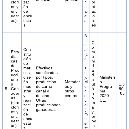
ctori
zaci
n
pl
os y
ón
u
ot
enc
de
al
ac
uest
encu
e
io
as).
esta
s.
n
s.
es
.
A
n
C
u
o
Con
al
Esta
m
stitu
(c
dísti
u
ción
e
cas
ni
de
n
de
d
mar
Efectivos
s
Prod
a
cos,
sacrificados
o
ucci
d
dise
por tipos,
).
Ministeri
one
a
ño
producción
Matader
M
o.
s
ut
1.3
mue
de carne-
os y
e
Progra
5
Gan
ó
90,
stral
canal y
otros
n
ma
ader
n
05
y
destino.
centros.
s
2020.
as
o
reali
Otras
u
UE.
(dire
m
zaci
producciones
al
ctori
a
ón
ganaderas.
(
os y
y
de
m
enc
pr
encu
u
uest
ov
esta
e
as).
in
s.
st