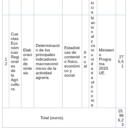
in
ci
a.
N
ac
io
n
Cue
al
ntas
y
Eco
Determinació
co
nóm
Estadísti
Elab
n de los
m
Ministeri
icas
cas de
A
oraci
principales
u
o.
Regi
contenid
n
27
1
ón
indicadores
ni
Progra
onal
o físico,
u
5,5
2
de
macroeconó
d
ma
es
económi
al
1
sínte
micos de la
a
2020.
de
co y
.
sis.
actividad
d
UE.
la
social.
agraria.
a
Agri
ut
cultu
ó
ra.
n
o
m
a.
15.
96
Total (euros).
6,2
3