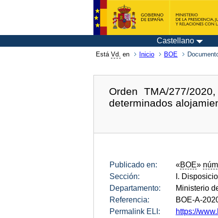
Castellano
Está
Vd.
en
Inicio
BOE
Documento
Orden TMA/277/2020, 
determinados alojamien
Publicado en:
«
BOE
»
núm
Sección:
I. Disposici
Departamento:
Ministerio 
Referencia:
BOE-A-202
Permalink ELI:
https://www