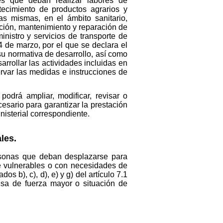
es que deban realizar labores de
tecimiento de productos agrarios y
as mismas, en el ámbito sanitario,
alación, mantenimiento y reparación de
nistro y servicios de transporte de
4 de marzo, por el que se declara el
su normativa de desarrollo, así como
rrollar las actividades incluidas en
rvar las medidas e instrucciones de
odrá ampliar, modificar, revisar o
esario para garantizar la prestación
inisterial correspondiente.
les.
personas que deban desplazarse para
e vulnerables o con necesidades de
s b), c), d), e) y g) del artículo 7.1
sa de fuerza mayor o situación de