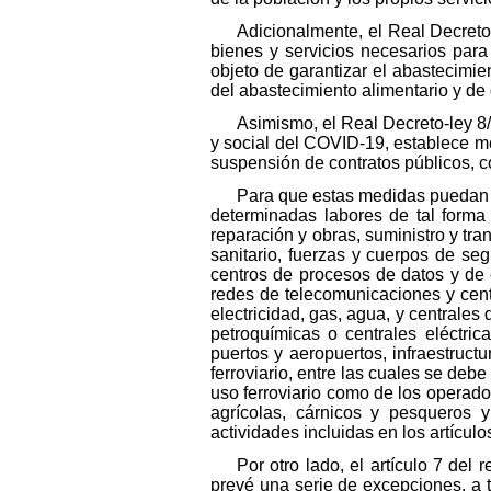
Adicionalmente, el Real Decret
bienes y servicios necesarios para 
objeto de garantizar el abastecimie
del abastecimiento alimentario y de 
Asimismo, el Real Decreto-ley 8
y social del COVID-19, establece me
suspensión de contratos públicos, con
Para que estas medidas puedan d
determinadas labores de tal forma
reparación y obras, suministro y tra
sanitario, fuerzas y cuerpos de se
centros de procesos de datos y de 
redes de telecomunicaciones y cent
electricidad, gas, agua, y centrales
petroquímicas o centrales eléctric
puertos y aeropuertos, infraestructur
ferroviario, entre las cuales se debe
uso ferroviario como de los operad
agrícolas, cárnicos y pesqueros 
actividades incluidas en los artícul
Por otro lado, el artículo 7 del
prevé una serie de excepciones, a t