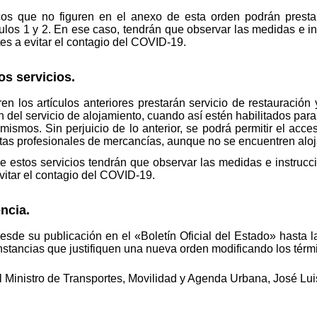
ticos que no figuren en el anexo de esta orden podrán presta
ulos 1 y 2. En ese caso, tendrán que observar las medidas e i
es a evitar el contagio del COVID-19.
os servicios.
en los artículos anteriores prestarán servicio de restauración 
n del servicio de alojamiento, cuando así estén habilitados par
ismos. Sin perjuicio de lo anterior, se podrá permitir el acces
istas profesionales de mercancías, aunque no se encuentren alo
de estos servicios tendrán que observar las medidas e instrucc
vitar el contagio del COVID-19.
ncia.
sde su publicación en el «Boletín Oficial del Estado» hasta la
nstancias que justifiquen una nueva orden modificando los térm
 Ministro de Transportes, Movilidad y Agenda Urbana, José Lu