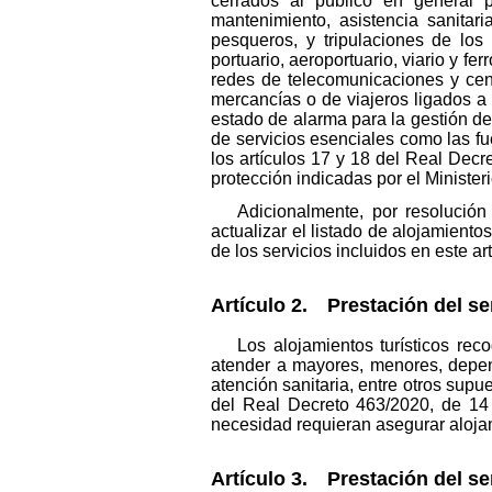
cerrados al público en general p
mantenimiento, asistencia sanitar
pesqueros, y tripulaciones de los
portuario, aeroportuario, viario y fe
redes de telecomunicaciones y cent
mercancías o de viajeros ligados a 
estado de alarma para la gestión de
de servicios esenciales como las fu
los artículos 17 y 18 del Real Dec
protección indicadas por el Ministe
Adicionalmente, por resolución
actualizar el listado de alojamiento
de los servicios incluidos en este ar
Artículo 2. Prestación del se
Los alojamientos turísticos rec
atender a mayores, menores, depen
atención sanitaria, entre otros supue
del Real Decreto 463/2020, de 14
necesidad requieran asegurar aloja
Artículo 3. Prestación del ser