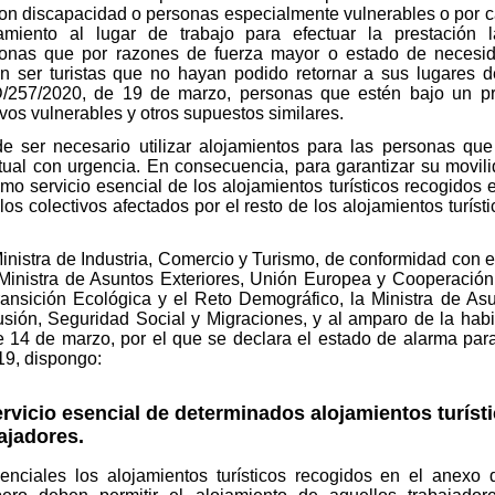
n discapacidad o personas especialmente vulnerables o por c
iento al lugar de trabajo para efectuar la prestación la
onas que por razones de fuerza mayor o estado de necesid
n ser turistas que no hayan podido retornar a sus lugares de
/257/2020, de 19 de marzo, personas que estén bajo un pr
vos vulnerables y otros supuestos similares.
e ser necesario utilizar alojamientos para las personas q
ual con urgencia. En consecuencia, para garantizar su movilid
mo servicio esencial de los alojamientos turísticos recogidos
 los colectivos afectados por el resto de los alojamientos turísti
Ministra de Industria, Comercio y Turismo, de conformidad con e
la Ministra de Asuntos Exteriores, Unión Europea y Cooperación,
Transición Ecológica y el Reto Demográfico, la Ministra de 
lusión, Seguridad Social y Migraciones, y al amparo de la habil
 14 de marzo, por el que se declara el estado de alarma para l
19, dispongo:
rvicio esencial de determinados alojamientos turísti
ajadores.
enciales los alojamientos turísticos recogidos en el anexo