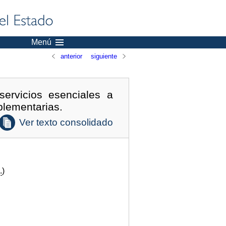
Menú
anterior
siguiente
ervicios esenciales a
plementarias.
Ver texto consolidado
.
)