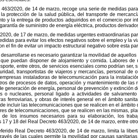
o 463/2020, de 14 de marzo, recoge una serie de medidas para
la protección de la salud pública, del transporte de mercancía
nto y la entrega de productos adquiridos en el comercio por int
garantía de suministro de energía eléctrica, productos derivados
/2020, de 17 de marzo, de medidas urgentes extraordinarias pa
didas para evitar los efectos negativos sobre el empleo y la vi
 el fin de evitar un impacto estructural negativo sobre esta part
esarrollarse es necesario garantizar la movilidad de aquellos 
 que puedan disponer de alojamiento y comida. Labores de ma
nsporte, entre otros, de servicios esenciales como podrían ser,
guridad, transportistas de viajeros y mercancías, personal de
empresas instaladoras de telecomunicación para la instalació
ros de procesos de datos, operación y mantenimiento de las re
 de generación de energía, personal de prevención y extinción d
as o nucleares, personal ligado a actividades de salvamento
as ferroviarias, y obras de interés general en el ámbito sanitar
 de incluir las telecomunicaciones que se realicen en el ámbito d
ores de telecomunicaciones, que se realicen en las mismas, pl
y de los insumos necesarios para su elaboración, los traba
os 17 y 18 del Real Decreto 463/2020, de 14 de marzo, entre otro
 referido Real Decreto 463/2020, de 14 de marzo, limita la libe
ravés de las cuales permite la movilidad por causas sanitaria