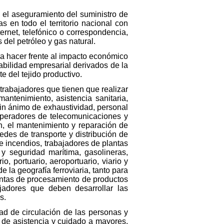
 el aseguramiento del suministro de
s en todo el territorio nacional con
ernet, telefónico o correspondencia,
 del petróleo y gas natural.
ra hacer frente al impacto económico
abilidad empresarial derivados de la
e del tejido productivo.
trabajadores que tienen que realizar
ntenimiento, asistencia sanitaria,
 sin ánimo de exhaustividad, personal
 operadores de telecomunicaciones y
n, el mantenimiento y reparación de
des de transporte y distribución de
e incendios, trabajadores de plantas
 y seguridad marítima, gasolineras,
io, portuario, aeroportuario, viario y
e la geografía ferroviaria, tanto para
antas de procesamiento de productos
jadores que deben desarrollar las
s.
rtad de circulación de las personas y
s de asistencia y cuidado a mayores,