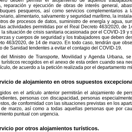
ero deben permitir el alojamiento de aquellos trabajador
ia, reparación y ejecución de obras de interés general, abas
 buques pesqueros, así como servicios complementarios a l
rroviario, alimentario, salvamento y seguridad marítimo, la inst
ros de procesos de datos, suministro de energía y agua, sumi
las actividades permitidas por el Real Decreto 463/2020, de 1
 la situación de crisis sanitaria ocasionada por el COVID-19 y 
erzas y cuerpos de seguridad y los trabajadores que deben desa
reto 463/2020, de 14 de marzo. En todo caso, tendrán que obse
rio de Sanidad tendentes a evitar el contagio del COVID-19.
 del Ministro de Transporte, Movilidad y Agenda Urbana, se p
s turísticos recogidos en el anexo de esta orden cuando sea nec
tículo, de acuerdo a la petición realizada por el departamento m
rvicio de alojamiento en otros supuestos excepciona
ogidos en el artículo anterior permitirán el alojamiento de 
dientes, personas con discapacidad, personas especialment
stos, de conformidad con las situaciones previstas en los apartado
 de marzo, así como a todas aquellas personas que por cau
miento puntual con urgencia.
vicio por otros alojamientos turísticos.