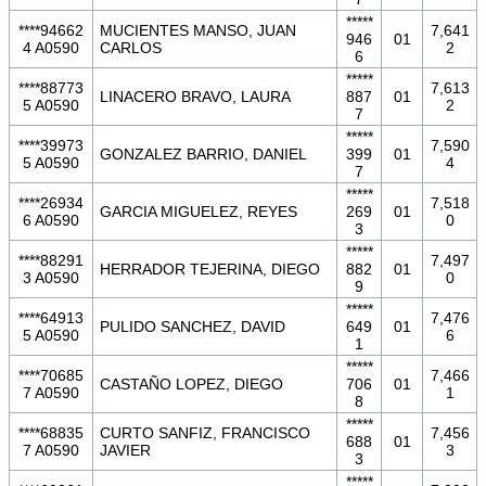
*****
****94662
MUCIENTES MANSO, JUAN
7,641
946
01
4 A0590
CARLOS
2
6
*****
****88773
7,613
LINACERO BRAVO, LAURA
887
01
5 A0590
2
7
*****
****39973
7,590
GONZALEZ BARRIO, DANIEL
399
01
5 A0590
4
7
*****
****26934
7,518
GARCIA MIGUELEZ, REYES
269
01
6 A0590
0
3
*****
****88291
7,497
HERRADOR TEJERINA, DIEGO
882
01
3 A0590
0
9
*****
****64913
7,476
PULIDO SANCHEZ, DAVID
649
01
5 A0590
6
1
*****
****70685
7,466
CASTAÑO LOPEZ, DIEGO
706
01
7 A0590
1
8
*****
****68835
CURTO SANFIZ, FRANCISCO
7,456
688
01
7 A0590
JAVIER
3
3
*****