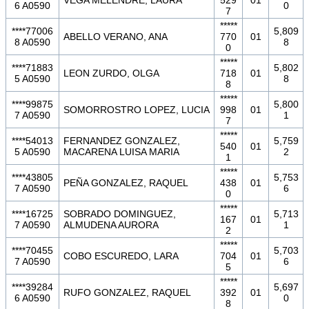
6 A0590
0
7
*****
****77006
5,809
ABELLO VERANO, ANA
770
01
8 A0590
8
0
*****
****71883
5,802
LEON ZURDO, OLGA
718
01
5 A0590
8
8
*****
****99875
5,800
SOMORROSTRO LOPEZ, LUCIA
998
01
7 A0590
1
7
*****
****54013
FERNANDEZ GONZALEZ,
5,759
540
01
5 A0590
MACARENA LUISA MARIA
2
1
*****
****43805
5,753
PEÑA GONZALEZ, RAQUEL
438
01
7 A0590
6
0
*****
****16725
SOBRADO DOMINGUEZ,
5,713
167
01
7 A0590
ALMUDENA AURORA
1
2
*****
****70455
5,703
COBO ESCUREDO, LARA
704
01
7 A0590
6
5
*****
****39284
5,697
RUFO GONZALEZ, RAQUEL
392
01
6 A0590
0
8