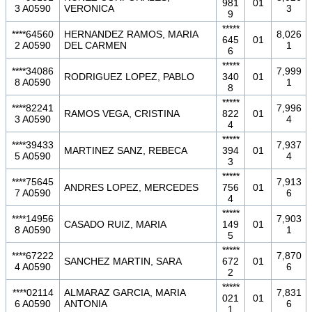
981
01
3 A0590
VERONICA
3
9
*****
****64560
HERNANDEZ RAMOS, MARIA
8,026
645
01
2 A0590
DEL CARMEN
1
6
*****
****34086
7,999
RODRIGUEZ LOPEZ, PABLO
340
01
8 A0590
1
8
*****
****82241
7,996
RAMOS VEGA, CRISTINA
822
01
3 A0590
4
4
*****
****39433
7,937
MARTINEZ SANZ, REBECA
394
01
5 A0590
4
3
*****
****75645
7,913
ANDRES LOPEZ, MERCEDES
756
01
7 A0590
6
4
*****
****14956
7,903
CASADO RUIZ, MARIA
149
01
8 A0590
1
5
*****
****67222
7,870
SANCHEZ MARTIN, SARA
672
01
4 A0590
6
2
*****
****02114
ALMARAZ GARCIA, MARIA
7,831
021
01
6 A0590
ANTONIA
6
1