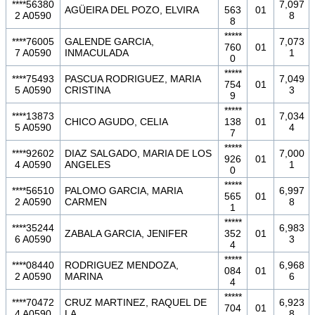
****56380
7,097
AGÜEIRA DEL POZO, ELVIRA
563
01
2 A0590
8
8
*****
****76005
GALENDE GARCIA,
7,073
760
01
7 A0590
INMACULADA
1
0
*****
****75493
PASCUA RODRIGUEZ, MARIA
7,049
754
01
5 A0590
CRISTINA
3
9
*****
****13873
7,034
CHICO AGUDO, CELIA
138
01
5 A0590
4
7
*****
****92602
DIAZ SALGADO, MARIA DE LOS
7,000
926
01
4 A0590
ANGELES
1
0
*****
****56510
PALOMO GARCIA, MARIA
6,997
565
01
2 A0590
CARMEN
8
1
*****
****35244
6,983
ZABALA GARCIA, JENIFER
352
01
6 A0590
3
4
*****
****08440
RODRIGUEZ MENDOZA,
6,968
084
01
2 A0590
MARINA
6
4
*****
****70472
CRUZ MARTINEZ, RAQUEL DE
6,923
704
01
4 A0590
LA
8