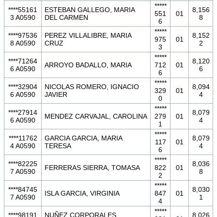
*****
****55161
ESTEBAN GALLEGO, MARIA
8,156
551
01
3 A0590
DEL CARMEN
8
6
*****
****97536
PEREZ VILLALIBRE, MARIA
8,152
975
01
8 A0590
CRUZ
2
3
*****
****71264
8,120
ARROYO BADALLO, MARIA
712
01
6 A0590
6
6
*****
****32904
NICOLAS ROMERO, IGNACIO
8,094
329
01
6 A0590
JAVIER
4
0
*****
****27914
8,079
MENDEZ CARVAJAL, CAROLINA
279
01
6 A0590
4
1
*****
****11762
GARCIA GARCIA, MARIA
8,079
117
01
4 A0590
TERESA
4
6
*****
****82225
8,036
FERRERAS SIERRA, TOMASA
822
01
7 A0590
8
2
*****
****84745
8,030
ISLA GARCIA, VIRGINIA
847
01
7 A0590
1
4
*****
****98191
NUÑEZ CORPORALES,
8,026