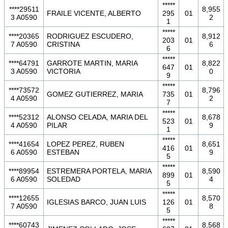
*****
****29511
8,955
FRAILE VICENTE, ALBERTO
295
01
3 A0590
2
1
*****
****20365
RODRIGUEZ ESCUDERO,
8,912
203
01
7 A0590
CRISTINA
6
6
*****
****64791
GARROTE MARTIN, MARIA
8,822
647
01
3 A0590
VICTORIA
0
9
*****
****73572
8,796
GOMEZ GUTIERREZ, MARIA
735
01
4 A0590
2
7
*****
****52312
ALONSO CELADA, MARIA DEL
8,678
523
01
4 A0590
PILAR
9
1
*****
****41654
LOPEZ PEREZ, RUBEN
8,651
416
01
6 A0590
ESTEBAN
9
5
*****
****89954
ESTREMERA PORTELA, MARIA
8,590
899
01
6 A0590
SOLEDAD
4
5
*****
****12655
8,570
IGLESIAS BARCO, JUAN LUIS
126
01
7 A0590
8
5
*****
****60743
8,568