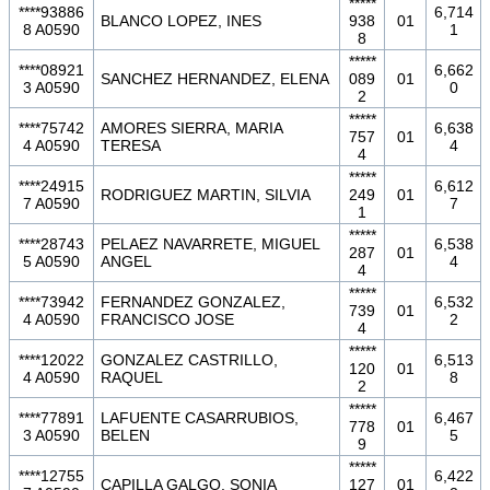
*****
****93886
6,714
BLANCO LOPEZ, INES
938
01
8 A0590
1
8
*****
****08921
6,662
SANCHEZ HERNANDEZ, ELENA
089
01
3 A0590
0
2
*****
****75742
AMORES SIERRA, MARIA
6,638
757
01
4 A0590
TERESA
4
4
*****
****24915
6,612
RODRIGUEZ MARTIN, SILVIA
249
01
7 A0590
7
1
*****
****28743
PELAEZ NAVARRETE, MIGUEL
6,538
287
01
5 A0590
ANGEL
4
4
*****
****73942
FERNANDEZ GONZALEZ,
6,532
739
01
4 A0590
FRANCISCO JOSE
2
4
*****
****12022
GONZALEZ CASTRILLO,
6,513
120
01
4 A0590
RAQUEL
8
2
*****
****77891
LAFUENTE CASARRUBIOS,
6,467
778
01
3 A0590
BELEN
5
9
*****
****12755
6,422
CAPILLA GALGO, SONIA
127
01