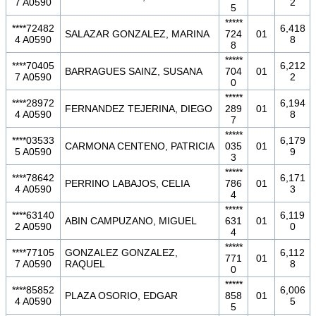
7 A0590
2
5
*****
****72482
6,418
SALAZAR GONZALEZ, MARINA
724
01
4 A0590
8
8
*****
****70405
6,212
BARRAGUES SAINZ, SUSANA
704
01
7 A0590
2
0
*****
****28972
6,194
FERNANDEZ TEJERINA, DIEGO
289
01
4 A0590
8
7
*****
****03533
6,179
CARMONA CENTENO, PATRICIA
035
01
5 A0590
9
3
*****
****78642
6,171
PERRINO LABAJOS, CELIA
786
01
4 A0590
3
4
*****
****63140
6,119
ABIN CAMPUZANO, MIGUEL
631
01
2 A0590
0
4
*****
****77105
GONZALEZ GONZALEZ,
6,112
771
01
7 A0590
RAQUEL
8
0
*****
****85852
6,006
PLAZA OSORIO, EDGAR
858
01
4 A0590
5
5