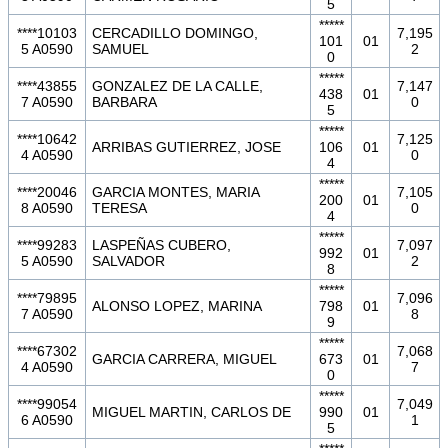
5
*****
****10103
CERCADILLO DOMINGO,
7,195
101
01
5 A0590
SAMUEL
2
0
*****
****43855
GONZALEZ DE LA CALLE,
7,147
438
01
7 A0590
BARBARA
0
5
*****
****10642
7,125
ARRIBAS GUTIERREZ, JOSE
106
01
4 A0590
0
4
*****
****20046
GARCIA MONTES, MARIA
7,105
200
01
8 A0590
TERESA
0
4
*****
****99283
LASPEÑAS CUBERO,
7,097
992
01
5 A0590
SALVADOR
2
8
*****
****79895
7,096
ALONSO LOPEZ, MARINA
798
01
7 A0590
8
9
*****
****67302
7,068
GARCIA CARRERA, MIGUEL
673
01
4 A0590
7
0
*****
****99054
7,049
MIGUEL MARTIN, CARLOS DE
990
01
6 A0590
1
5