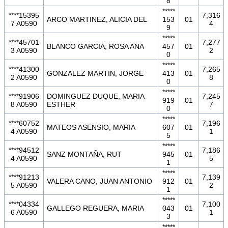
8
*****
****15395
7,316
ARCO MARTINEZ, ALICIA DEL
153
01
7 A0590
4
9
*****
****45701
7,277
BLANCO GARCIA, ROSA ANA
457
01
3 A0590
2
0
*****
****41300
7,265
GONZALEZ MARTIN, JORGE
413
01
2 A0590
8
0
*****
****91906
DOMINGUEZ DUQUE, MARIA
7,245
919
01
8 A0590
ESTHER
7
0
*****
****60752
7,196
MATEOS ASENSIO, MARIA
607
01
4 A0590
1
5
*****
****94512
7,186
SANZ MONTAÑA, RUT
945
01
4 A0590
5
1
*****
****91213
7,139
VALERA CANO, JUAN ANTONIO
912
01
5 A0590
2
1
*****
****04334
7,100
GALLEGO REGUERA, MARIA
043
01
6 A0590
1
3
*****