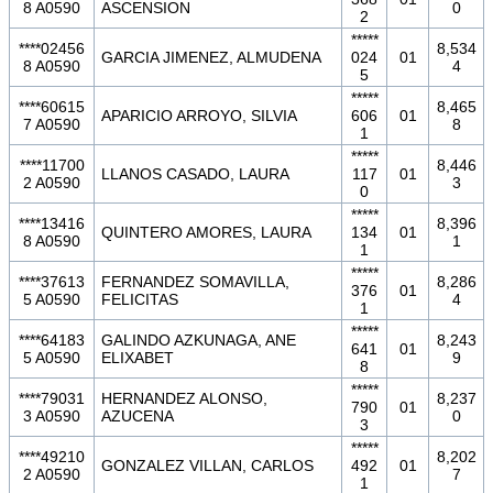
8 A0590
ASCENSION
0
2
*****
****02456
8,534
GARCIA JIMENEZ, ALMUDENA
024
01
8 A0590
4
5
*****
****60615
8,465
APARICIO ARROYO, SILVIA
606
01
7 A0590
8
1
*****
****11700
8,446
LLANOS CASADO, LAURA
117
01
2 A0590
3
0
*****
****13416
8,396
QUINTERO AMORES, LAURA
134
01
8 A0590
1
1
*****
****37613
FERNANDEZ SOMAVILLA,
8,286
376
01
5 A0590
FELICITAS
4
1
*****
****64183
GALINDO AZKUNAGA, ANE
8,243
641
01
5 A0590
ELIXABET
9
8
*****
****79031
HERNANDEZ ALONSO,
8,237
790
01
3 A0590
AZUCENA
0
3
*****
****49210
8,202
GONZALEZ VILLAN, CARLOS
492
01
2 A0590
7
1