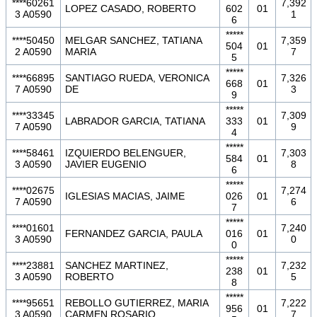
****60261
7,392
LOPEZ CASADO, ROBERTO
602
01
3 A0590
1
6
*****
****50450
MELGAR SANCHEZ, TATIANA
7,359
504
01
2 A0590
MARIA
7
5
*****
****66895
SANTIAGO RUEDA, VERONICA
7,326
668
01
7 A0590
DE
3
9
*****
****33345
7,309
LABRADOR GARCIA, TATIANA
333
01
7 A0590
9
4
*****
****58461
IZQUIERDO BELENGUER,
7,303
584
01
3 A0590
JAVIER EUGENIO
8
6
*****
****02675
7,274
IGLESIAS MACIAS, JAIME
026
01
7 A0590
6
7
*****
****01601
7,240
FERNANDEZ GARCIA, PAULA
016
01
3 A0590
0
0
*****
****23881
SANCHEZ MARTINEZ,
7,232
238
01
3 A0590
ROBERTO
5
8
*****
****95651
REBOLLO GUTIERREZ, MARIA
7,222
956
01
3 A0590
CARMEN ROSARIO
7