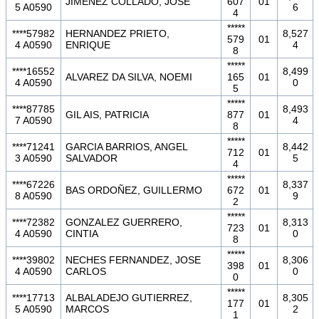
JIMENEZ COLLADO, JOSE
607
01
5 A0590
6
4
*****
****57982
HERNANDEZ PRIETO,
8,527
579
01
4 A0590
ENRIQUE
4
8
*****
****16552
8,499
ALVAREZ DA SILVA, NOEMI
165
01
4 A0590
0
5
*****
****87785
8,493
GIL AIS, PATRICIA
877
01
7 A0590
4
8
*****
****71241
GARCIA BARRIOS, ANGEL
8,442
712
01
3 A0590
SALVADOR
5
4
*****
****67226
8,337
BAS ORDOÑEZ, GUILLERMO
672
01
8 A0590
9
2
*****
****72382
GONZALEZ GUERRERO,
8,313
723
01
4 A0590
CINTIA
0
8
*****
****39802
NECHES FERNANDEZ, JOSE
8,306
398
01
4 A0590
CARLOS
0
0
*****
****17713
ALBALADEJO GUTIERREZ,
8,305
177
01
5 A0590
MARCOS
2
1