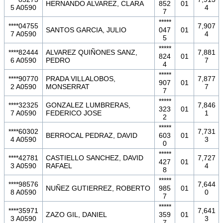
HERNANDO ALVAREZ, CLARA
852
01
5 A0590
4
7
*****
****04755
7,907
SANTOS GARCIA, JULIO
047
01
7 A0590
4
5
*****
****82444
ALVAREZ QUIÑONES SANZ,
7,881
824
01
6 A0590
PEDRO
7
4
*****
****90770
PRADA VILLALOBOS,
7,877
907
01
2 A0590
MONSERRAT
7
7
*****
****32325
GONZALEZ LUMBRERAS,
7,846
323
01
7 A0590
FEDERICO JOSE
1
2
*****
****60302
7,731
BERROCAL PEDRAZ, DAVID
603
01
4 A0590
3
0
*****
****42781
CASTIELLO SANCHEZ, DAVID
7,727
427
01
3 A0590
RAFAEL
4
8
*****
****98576
7,644
NUÑEZ GUTIERREZ, ROBERTO
985
01
8 A0590
0
7
*****
****35971
7,641
ZAZO GIL, DANIEL
359
01
3 A0590
3
7