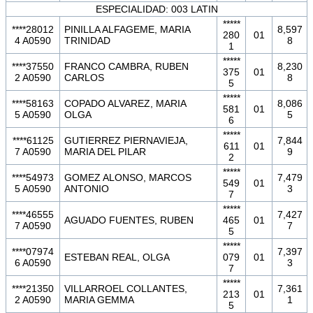
ESPECIALIDAD: 003 LATIN
*****
****28012
PINILLA ALFAGEME, MARIA
8,597
280
01
4 A0590
TRINIDAD
8
1
*****
****37550
FRANCO CAMBRA, RUBEN
8,230
375
01
2 A0590
CARLOS
8
5
*****
****58163
COPADO ALVAREZ, MARIA
8,086
581
01
5 A0590
OLGA
5
6
*****
****61125
GUTIERREZ PIERNAVIEJA,
7,844
611
01
7 A0590
MARIA DEL PILAR
9
2
*****
****54973
GOMEZ ALONSO, MARCOS
7,479
549
01
5 A0590
ANTONIO
3
7
*****
****46555
7,427
AGUADO FUENTES, RUBEN
465
01
7 A0590
7
5
*****
****07974
7,397
ESTEBAN REAL, OLGA
079
01
6 A0590
3
7
*****
****21350
VILLARROEL COLLANTES,
7,361
213
01
2 A0590
MARIA GEMMA
1
5