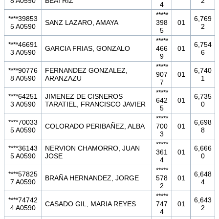
8 A0590
BEATRIZ
2
4
*****
****39853
6,769
SANZ LAZARO, AMAYA
398
01
5 A0590
2
5
*****
****46691
6,754
GARCIA FRIAS, GONZALO
466
01
3 A0590
6
9
*****
****90776
FERNANDEZ GONZALEZ,
6,740
907
01
8 A0590
ARANZAZU
1
7
*****
****64251
JIMENEZ DE CISNEROS
6,735
642
01
3 A0590
TARATIEL, FRANCISCO JAVIER
0
5
*****
****70033
6,698
COLORADO PERIBAÑEZ, ALBA
700
01
5 A0590
8
3
*****
****36143
NERVION CHAMORRO, JUAN
6,666
361
01
5 A0590
JOSE
0
4
*****
****57825
6,648
BRAÑA HERNANDEZ, JORGE
578
01
7 A0590
4
2
*****
****74742
6,643
CASADO GIL, MARIA REYES
747
01
4 A0590
2
4