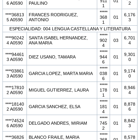
911
01
6 A0590
PAULINO
2
1
*****
****36813
FRANCES RODRIGUEZ,
6,176
368
01
5 A0590
ANTONIO
3
1
ESPECIALIDAD: 004 LENGUA CASTELLANA Y LITERATURA
*****
****90242
SANTA ISABEL HERNANDEZ,
6,701
902
03
4 A0590
ANA MARIA
4
4
*****
****94461
9,301
DIEZ USANO, TAMARA
944
01
3 A0590
0
6
*****
****03861
9,174
GARCIA LOPEZ, MARTA MARIA
038
01
3 A0590
0
6
*****
****17810
8,946
MIGUEL GUTIERREZ, LAURA
178
01
2 A0590
4
1
*****
****18140
8,878
GARCIA SANCHEZ, ELSA
181
01
2 A0590
6
4
*****
****74524
8,842
DELGADO ANDRES, MIRIAM
745
01
6 A0590
3
2
*****
****36826
BLANCO FRAILE, MARIA
8,578
368
01