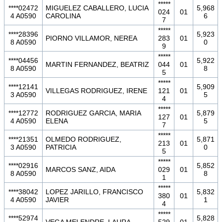
*****
****02472
MIGUELEZ CABALLERO, LUCIA
5,968
024
01
4 A0590
CAROLINA
6
7
*****
****28396
5,923
PIORNO VILLAMOR, NEREA
283
01
8 A0590
0
9
*****
****04456
5,922
MARTIN FERNANDEZ, BEATRIZ
044
01
8 A0590
8
5
*****
****12141
5,909
VILLEGAS RODRIGUEZ, IRENE
121
01
3 A0590
5
4
*****
****12772
RODRIGUEZ GARCIA, MARIA
5,879
127
01
4 A0590
ELENA
5
7
*****
****21351
OLMEDO RODRIGUEZ,
5,871
213
01
3 A0590
PATRICIA
0
5
*****
****02916
5,852
MARCOS SANZ, AIDA
029
01
8 A0590
8
1
*****
****38042
LOPEZ JARILLO, FRANCISCO
5,832
380
01
4 A0590
JAVIER
1
4
*****
****52974
5,828
VEGA MELENDRE, LAURA
529
01