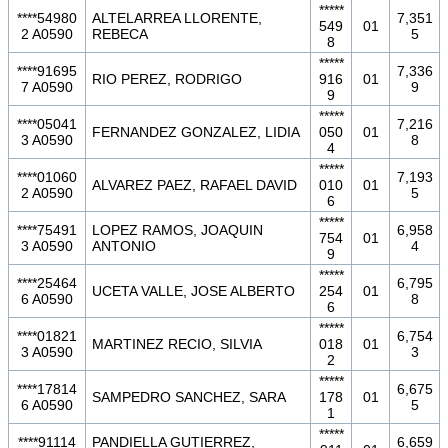
*****
****54980
ALTELARREA LLORENTE,
7,351
549
01
2 A0590
REBECA
5
8
*****
****91695
7,336
RIO PEREZ, RODRIGO
916
01
7 A0590
9
9
*****
****05041
7,216
FERNANDEZ GONZALEZ, LIDIA
050
01
3 A0590
8
4
*****
****01060
7,193
ALVAREZ PAEZ, RAFAEL DAVID
010
01
2 A0590
5
6
*****
****75491
LOPEZ RAMOS, JOAQUIN
6,958
754
01
3 A0590
ANTONIO
4
9
*****
****25464
6,795
UCETA VALLE, JOSE ALBERTO
254
01
6 A0590
8
6
*****
****01821
6,754
MARTINEZ RECIO, SILVIA
018
01
3 A0590
3
2
*****
****17814
6,675
SAMPEDRO SANCHEZ, SARA
178
01
6 A0590
5
1
*****
****91114
PANDIELLA GUTIERREZ,
6,659