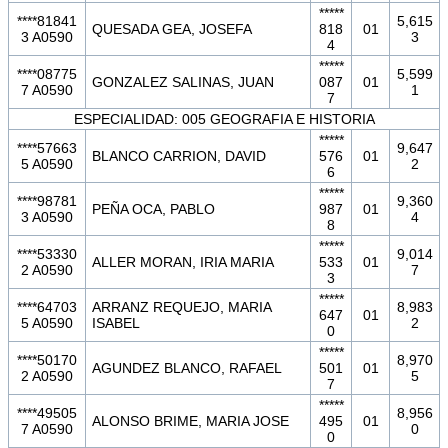
*****
****81841
5,615
QUESADA GEA, JOSEFA
818
01
3 A0590
3
4
*****
****08775
5,599
GONZALEZ SALINAS, JUAN
087
01
7 A0590
1
7
ESPECIALIDAD: 005 GEOGRAFIA E HISTORIA
*****
****57663
9,647
BLANCO CARRION, DAVID
576
01
5 A0590
2
6
*****
****98781
9,360
PEÑA OCA, PABLO
987
01
3 A0590
4
8
*****
****53330
9,014
ALLER MORAN, IRIA MARIA
533
01
2 A0590
7
3
*****
****64703
ARRANZ REQUEJO, MARIA
8,983
647
01
5 A0590
ISABEL
2
0
*****
****50170
8,970
AGUNDEZ BLANCO, RAFAEL
501
01
2 A0590
5
7
*****
****49505
8,956
ALONSO BRIME, MARIA JOSE
495
01
7 A0590
0
0