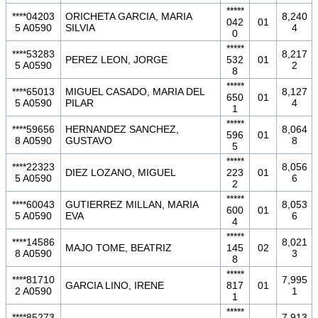
*****
****04203
ORICHETA GARCIA, MARIA
8,240
042
01
5 A0590
SILVIA
4
0
*****
****53283
8,217
PEREZ LEON, JORGE
532
01
5 A0590
2
8
*****
****65013
MIGUEL CASADO, MARIA DEL
8,127
650
01
5 A0590
PILAR
4
1
*****
****59656
HERNANDEZ SANCHEZ,
8,064
596
01
8 A0590
GUSTAVO
8
5
*****
****22323
8,056
DIEZ LOZANO, MIGUEL
223
01
5 A0590
6
2
*****
****60043
GUTIERREZ MILLAN, MARIA
8,053
600
01
5 A0590
EVA
6
4
*****
****14586
8,021
MAJO TOME, BEATRIZ
145
02
8 A0590
3
8
*****
****81710
7,995
GARCIA LINO, IRENE
817
01
2 A0590
1
1
*****
****85273
7,913