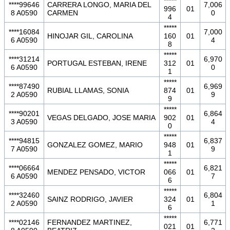
*****
****99646
CARRERA LONGO, MARIA DEL
7,006
996
01
8 A0590
CARMEN
0
4
*****
****16084
7,000
HINOJAR GIL, CAROLINA
160
01
6 A0590
4
8
*****
****31214
6,970
PORTUGAL ESTEBAN, IRENE
312
01
6 A0590
0
1
*****
****87490
6,969
RUBIAL LLAMAS, SONIA
874
01
2 A0590
9
9
*****
****90201
6,864
VEGAS DELGADO, JOSE MARIA
902
01
3 A0590
4
0
*****
****94815
6,837
GONZALEZ GOMEZ, MARIO
948
01
7 A0590
9
1
*****
****06664
6,821
MENDEZ PENSADO, VICTOR
066
01
6 A0590
7
6
*****
****32460
6,804
SAINZ RODRIGO, JAVIER
324
01
2 A0590
1
6
*****
****02146
FERNANDEZ MARTINEZ,
6,771
021
01