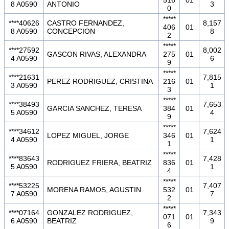
8 A0590
ANTONIO
3
0
*****
****40626
CASTRO FERNANDEZ,
8,157
406
01
8 A0590
CONCEPCION
8
2
*****
****27592
8,002
GASCON RIVAS, ALEXANDRA
275
01
4 A0590
6
9
*****
****21631
7,815
PEREZ RODRIGUEZ, CRISTINA
216
01
3 A0590
1
3
*****
****38493
7,653
GARCIA SANCHEZ, TERESA
384
01
5 A0590
4
9
*****
****34612
7,624
LOPEZ MIGUEL, JORGE
346
01
4 A0590
1
1
*****
****83643
7,428
RODRIGUEZ FRIERA, BEATRIZ
836
01
5 A0590
1
4
*****
****53225
7,407
MORENA RAMOS, AGUSTIN
532
01
7 A0590
7
2
*****
****07164
GONZALEZ RODRIGUEZ,
7,343
071
01
6 A0590
BEATRIZ
9
6