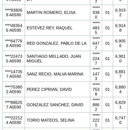
7
*****
****93806
6,919
MARTIN ROMERO, ELISA
938
01
8 A0590
2
0
*****
****48354
6,914
ESTEVEZ REY, RAQUEL
483
01
6 A0590
8
5
*****
****64776
6,905
RED GONZALEZ, PABLO DE LA
647
01
8 A0590
6
7
*****
****22473
SANTIAGO MELLADO, JUAN
6,901
224
01
5 A0590
MIGUEL
0
7
*****
****14735
6,881
SANZ RECIO, MALVA MARINA
147
01
7 A0590
7
3
*****
****75380
6,880
PEREZ CIPRIAN, DAVID
753
01
2 A0590
4
8
*****
****88625
6,829
GONZALEZ SANCHEZ, DAVID
886
01
7 A0590
1
2
*****
****22212
6,747
TORIO MATEOS, SELINA
222
01
4 A0590
0
1