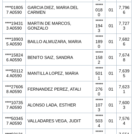
*****
****01805
GARCIA DIEZ, MARIA DEL
7,796
018
01
7 A0590
CARMEN
6
0
*****
****19431
MARTIN DE MARCOS,
7,727
194
01
3 A0590
GONZALO
3
3
*****
****18903
7,682
BAILLO ALMUZARA, MARIA
189
01
5 A0590
6
0
*****
****15824
7,674
BENITO SAIZ, SANDRA
158
01
6 A0590
8
2
*****
****50112
7,639
MANTILLA LOPEZ, MARIA
501
01
4 A0590
5
1
*****
****27606
7,623
FERNANDEZ PEREZ, ATALI
276
01
8 A0590
1
0
*****
****10735
7,600
ALONSO LADA, ESTHER
107
01
7 A0590
3
3
*****
****50345
7,576
VALLADARES VEGA, JUDIT
503
01
7 A0590
4
4
*****