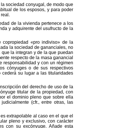
de la sociedad conyugal, de modo que
abitual de los esposos, y para poder
 real.
iedad de la vivienda pertenece a los
nda y adquirente del usufructo de la
e copropiedad «pro indiviso» de la
idada la sociedad de gananciales, no
 que la integran y de la que puedan
lmente respecto de la masa ganancial
de responsabilidad y con un régimen
mbos cónyuges o de sus respectivos
cederá su lugar a las titularidades
inscripción del derecho de uso de la
cónyuge titular de la propiedad, con
por el dominio pleno que sobre ella
udicialmente (cfr., entre otras, las
es extrapolable al caso en el que el
ular pleno y exclusivo, con carácter
ales con su excónyuge. Añade esta