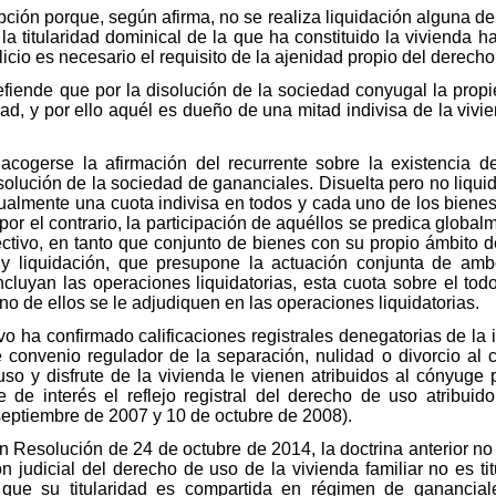
ipción porque, según afirma, no se realiza liquidación alguna 
la titularidad dominical de la que ha constituido la vivienda h
alicio es necesario el requisito de la ajenidad propio del derecho
 defiende que por la disolución de la sociedad conyugal la prop
, y por ello aquél es dueño de una mitad indivisa de la vivie
cogerse la afirmación del recurrente sobre la existencia d
solución de la sociedad de gananciales. Disuelta pero no liqu
ualmente una cuota indivisa en todos y cada uno de los bienes
or el contrario, la participación de aquéllos se predica globa
ctivo, en tanto que conjunto de bienes con su propio ámbito 
n y liquidación, que presupone la actuación conjunta de a
luyan las operaciones liquidatorias, esta cuota sobre el todo 
o de ellos se le adjudiquen en las operaciones liquidatorias.
vo ha confirmado calificaciones registrales denegatorias de la 
e convenio regulador de la separación, nulidad o divorcio al 
so y disfrute de la vivienda le vienen atribuidos al cónyuge 
de interés el reflejo registral del derecho de uso atribuido j
septiembre de 2007 y 10 de octubre de 2008).
 Resolución de 24 de octubre de 2014, la doctrina anterior no 
n judicial del derecho de uso de la vivienda familiar no es tit
no que su titularidad es compartida en régimen de gananci