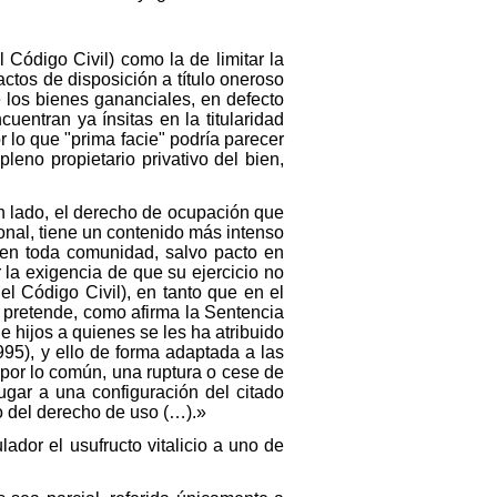
l Código Civil) como la de limitar la
actos de disposición a título oneroso
de los bienes gananciales, en defecto
entran ya ínsitas en la titularidad
 lo que "prima facie" podría parecer
leno propietario privativo del bien,
un lado, el derecho de ocupación que
sional, tiene un contenido más intenso
o en toda comunidad, salvo pacto en
 la exigencia de que su ejercicio no
del Código Civil), en tanto que en el
e pretende, como afirma la Sentencia
 hijos a quienes se les ha atribuido
95), y ello de forma adaptada a las
 por lo común, una ruptura o cese de
ugar a una configuración del citado
o del derecho de uso (…).»
ador el usufructo vitalicio a uno de