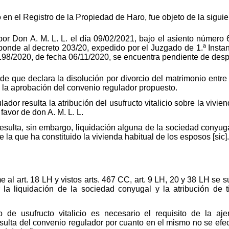
 en el Registro de la Propiedad de Haro, fue objeto de la siguien
r Don A. M. L. L. el día 09/02/2021, bajo el asiento número 6
onde al decreto 203/20, expedido por el Juzgado de 1.ª Instan
98/2020, de fecha 06/11/2020, se encuentra pendiente de despa
e que declara la disolución por divorcio del matrimonio entre d
a la aprobación del convenio regulador propuesto.
dor resulta la atribución del usufructo vitalicio sobre la viviend
favor de don A. M. L. L.
resulta, sin embargo, liquidación alguna de la sociedad conyug
de la que ha constituido la vivienda habitual de los esposos [sic].
 al art. 18 LH y vistos arts. 467 CC, art. 9 LH, 20 y 38 LH se s
 la liquidación de la sociedad conyugal y la atribución de t
o de usufructo vitalicio es necesario el requisito de la aj
sulta del convenio regulador por cuanto en el mismo no se efec