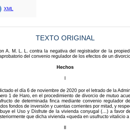
XML
TEXTO ORIGINAL
on A. M. L. L. contra la negativa del registrador de la prop
aprobatorio del convenio regulador de los efectos de un divorcio
Hechos
I
ictado el día 6 de noviembre de 2020 por el letrado de la Admin
mero 1 de Haro, en el procedimiento de divorcio de mutuo acue
sufructo de determinada finca mediante convenio regulador de
s fondos de inversión y cuentas corrientes por mitad, y respect
uye el Uso y Disfrute de la vivienda conyugal (…) a favor del
teriormente que dicha vivienda «queda en usufructo vitalicio a fa
II