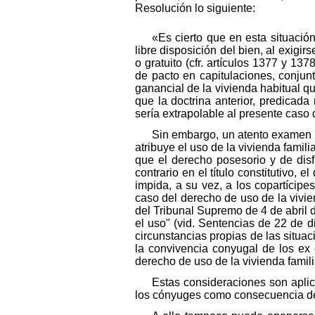
Resolución lo siguiente:
«Es cierto que en esta situación
libre disposición del bien, al exigi
o gratuito (cfr. artículos 1377 y 13
de pacto en capitulaciones, conjun
ganancial de la vivienda habitual q
que la doctrina anterior, predicada
sería extrapolable al presente caso 
Sin embargo, un atento examen d
atribuye el uso de la vivienda famili
que el derecho posesorio y de disf
contrario en el título constitutivo,
impida, a su vez, a los copartícipes
caso del derecho de uso de la vivien
del Tribunal Supremo de 4 de abril 
el uso" (vid. Sentencias de 22 de 
circunstancias propias de las situa
la convivencia conyugal de los ex 
derecho de uso de la vivienda famil
Estas consideraciones son aplic
los cónyuges como consecuencia del