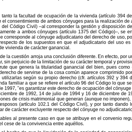
 tanto la facultad de ocupación de la vivienda (artículo 394 de
rse el consentimiento de ambos cónyuges para la realización de 
78 del Código Civil) –al corresponder la gestión y disposición 
tamente a ambos cónyuges (artículo 1375 del Código)–, se encu
ue corresponde al cónyuge adjudicatario del derecho de uso, por
 respecto de los supuestos en que el adjudicatario del uso es p
de vivienda de carácter ganancial.
e la cuestión arroja una conclusión diferente. En efecto, por 
ar, sin perjuicio de la limitación de su carácter temporal y provi
rute que genera la titularidad ganancial del bien, pues com
 el derecho de servirse de la cosa común aparece comprimido por
 utilizarlas según su propio derecho (cfr. artículos 392 y 394 
da familiar a que se refiere el artículo 96 del Código lo que s
de 1997, "es garantizar este derecho de ocupación del cónyuge e
diciembre de 1992, 14 de julio de 1994 y 16 de diciembre de 19
ciones de crisis matrimonial que generan (aunque no imponen),
esposos (artículo 102.1 del Código Civil), y por tanto dando l
iar de carácter excluyente respecto del cónyuge no adjudicatari
ables al presente caso en que se atribuye en el convenio regul
 cese de la convivencia entre aquéllos.