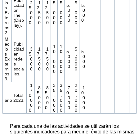
Publi
io
2
1
1
5
5
5
cidad
5.
5.
s
5.
2.
2.
.
.
.
on
0
0
Ex
0
5
5
0
0
0
line
0
0
te
0
0
0
0
0
0
(Disp
0
0
rn
0
0
0
0
0
0
lay).
os
2.
M
ed
Publi
1
1
io
cidad
3
1
1
5
0
0
5.
5.
s
en
5.
7.
7.
.
.
.
0
0
Ex
rede
0
5
5
0
0
0
0
0
te
s
0
0
0
0
0
0
0
0
rn
socia
0
0
0
0
0
0
os
les.
3.
1
3
3
2
8
8
7
1
7
5
5
0
5.
5.
0.
0.
Total
0.
.
.
.
0
0
0
0
año 2023.
0
0
0
0
0
0
0
0
0
0
0
0
0
0
0
0
0
0
0
0
Para cada una de las actividades se utilizarán los
siguientes indicadores para medir el éxito de las mismas: