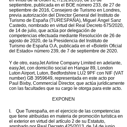
septiembre, publicada en el BOE número 233, de 27 de
septiembre de 2016, Consejero de Turismo en Londres,
previa autorización del Director General del Instituto de
Turismo de España (TURESPAÑA), Miguel Ángel Sanz
Castedo, nombrado en virtud del Real Decreto 675/2020,
de 14 de julio, que actúa por delegación de
competencias efectuada mediante Resolución de 26 de
agosto de 2020, de la Presidencia del Instituto de
Turismo de España O.A, publicada en el «Boletín Oficial
del Estado» número 239, de 7 de septiembre de 2020.
Y de otro, easyJet Airline Company Limited en adelante,
easyJet, con domicilio social en Hangar 89, London
Luton Airport, Luton, Bedfordshire LU2 9PF con NIF (VAT
number) GB 3959649, representada en este acto por
Paul Bixby, Commercial Director, que actúa jurídicamente
con las facultades que su cargo le otorga para este acto.
EXPONEN
I. Que Turespaña, en el ejercicio de las competencias
que tiene atribuidas en materia de promoción turística en
el exterior en virtud del artículo 2 de su Estatuto,
aprobado por Real Decreto 425/2013, de 14 de junio,