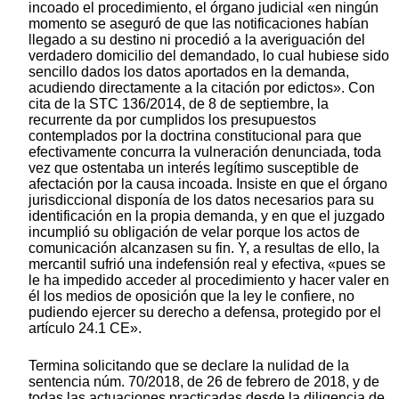
incoado el procedimiento, el órgano judicial «en ningún
momento se aseguró de que las notificaciones habían
llegado a su destino ni procedió a la averiguación del
verdadero domicilio del demandado, lo cual hubiese sido
sencillo dados los datos aportados en la demanda,
acudiendo directamente a la citación por edictos». Con
cita de la STC 136/2014, de 8 de septiembre, la
recurrente da por cumplidos los presupuestos
contemplados por la doctrina constitucional para que
efectivamente concurra la vulneración denunciada, toda
vez que ostentaba un interés legítimo susceptible de
afectación por la causa incoada. Insiste en que el órgano
jurisdiccional disponía de los datos necesarios para su
identificación en la propia demanda, y en que el juzgado
incumplió su obligación de velar porque los actos de
comunicación alcanzasen su fin. Y, a resultas de ello, la
mercantil sufrió una indefensión real y efectiva, «pues se
le ha impedido acceder al procedimiento y hacer valer en
él los medios de oposición que la ley le confiere, no
pudiendo ejercer su derecho a defensa, protegido por el
artículo 24.1 CE».
Termina solicitando que se declare la nulidad de la
sentencia núm. 70/2018, de 26 de febrero de 2018, y de
todas las actuaciones practicadas desde la diligencia de