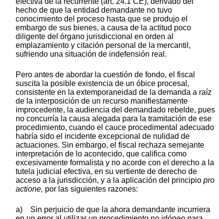
efectiva de la recurrente (art. 24.1 CE), derivado del
hecho de que la entidad demandante no tuvo
conocimiento del proceso hasta que se produjo el
embargo de sus bienes, a causa de la actitud poco
diligente del órgano jurisdiccional en orden al
emplazamiento y citación personal de la mercantil,
sufriendo una situación de indefensión real.
Pero antes de abordar la cuestión de fondo, el fiscal
suscita la posible existencia de un óbice procesal,
consistente en la extemporaneidad de la demanda a raíz
de la interposición de un recurso manifiestamente
improcedente, la audiencia del demandado rebelde, pues
no concurría la causa alegada para la tramitación de ese
procedimiento, cuando el cauce procedimental adecuado
habría sido el incidente excepcional de nulidad de
actuaciones. Sin embargo, el fiscal rechaza semejante
interpretación de lo acontecido, que califica como
excesivamente formalista y no acorde con el derecho a la
tutela judicial efectiva, en su vertiente de derecho de
acceso a la jurisdicción, y a la aplicación del principio
pro
actione,
por las siguientes razones:
a) Sin perjuicio de que la ahora demandante incurriera
en un error al utilizar un procedimiento no idóneo para