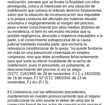
realización, siempre que se frustre la finalidad con ellos
perseguida, coloca al interesado en una situación de
indefensión que vulnera el referido derecho fundamental,
salvo que la situación de incomunicación sea imputable
a la propia conducta del afectado por haberse situado
voluntaria o negligentemente al margen del proceso,
pese a tener conocimiento por otros medios distintos de
su existencia, si bien es necesario recordar que la
posible negligencia, descuido o impericia imputables a la
parte, o el conocimiento extraprocesal de la causa
judicial tramitada inaudita parte, que excluiría la
relevancia constitucional de la queja, “no puede fundarse
sin más en una presunción cimentada en simples
conjeturas, sino que debe acreditarse fehacientemente
para que surta su efecto invalidante de la tacha de
indefensión, pues lo presumido, es justamente, el
desconocimiento del proceso si así se alega
(SSTC 219/1999, de 29 de noviembre, FJ 2, y 182/2000,
de 16 de mayo, FJ 5)” (STC 268/2000, de 13 de
noviembre, FJ 4)» (FJ 3).
En coherencia con las reflexiones precedentes,
mantenemos en nuestro pronunciamiento que el órgano
jurisdiccional no solo asume el deber de velar por la
corrección formal de los actos de comunicación procesal,