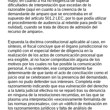
mayo, en cuanto a «la no exigencia de superar
dificultades de interpretación que excedan de lo
razonable (aquí en cuanto a la creencia de la
demandante de amparo que se encontraba en el
supuesto del artículo 501.2 LEC, por lo que podía utilizar
el procedimiento de audiencia al rebelde para pedir la
nulidad), cuando se trata de óbices de admisión del
recurso de amparo».
Expuesta la doctrina constitucional aplicable al caso, en
síntesis, el fiscal concluye que el órgano jurisdiccional no
cumplió con el especial deber de diligencia en la
realización de los actos de comunicación procesal que
era exigible, al no hacer comprobación alguna de los
motivos por los cuales no fue posible la comunicación
personal. A su entender, ese comportamiento fue
determinante de que tanto el acto de conciliación como el
juicio oral se celebrasen sin la presencia del demandado,
quien no pudo defender sus intereses. Completa este
razonamiento indicando que esa vulneración del derecho
a la tutela judicial efectiva no se reparó tras su denuncia
en ninguna de la resoluciones recurridas, en las que se
plasma una interpretación «excesivamente formalista de
las normas procesales», con un «déficit de motivación en
los razonamientos jurídicos y falta de análisis de