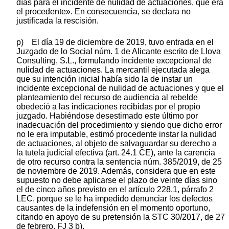
días para el incidente de nulidad de actuaciones, que era
el procedente». En consecuencia, se declara no
justificada la rescisión.
p) El día 19 de diciembre de 2019, tuvo entrada en el
Juzgado de lo Social núm. 1 de Alicante escrito de Llova
Consulting, S.L., formulando incidente excepcional de
nulidad de actuaciones. La mercantil ejecutada alega
que su intención inicial había sido la de instar un
incidente excepcional de nulidad de actuaciones y que el
planteamiento del recurso de audiencia al rebelde
obedeció a las indicaciones recibidas por el propio
juzgado. Habiéndose desestimado este último por
inadecuación del procedimiento y siendo que dicho error
no le era imputable, estimó procedente instar la nulidad
de actuaciones, al objeto de salvaguardar su derecho a
la tutela judicial efectiva (art. 24.1 CE), ante la carencia
de otro recurso contra la sentencia núm. 385/2019, de 25
de noviembre de 2019. Además, considera que en este
supuesto no debe aplicarse el plazo de veinte días sino
el de cinco años previsto en el artículo 228.1, párrafo 2
LEC, porque se le ha impedido denunciar los defectos
causantes de la indefensión en el momento oportuno,
citando en apoyo de su pretensión la STC 30/2017, de 27
de febrero, FJ 3 b).