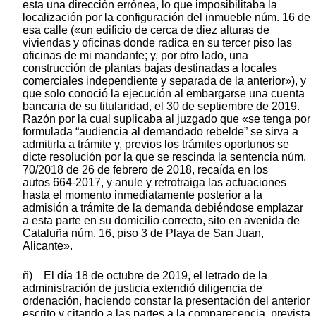
esta una dirección errónea, lo que imposibilitaba la
localización por la configuración del inmueble núm. 16 de
esa calle («un edificio de cerca de diez alturas de
viviendas y oficinas donde radica en su tercer piso las
oficinas de mi mandante; y, por otro lado, una
construcción de plantas bajas destinadas a locales
comerciales independiente y separada de la anterior»), y
que solo conoció la ejecución al embargarse una cuenta
bancaria de su titularidad, el 30 de septiembre de 2019.
Razón por la cual suplicaba al juzgado que «se tenga por
formulada “audiencia al demandado rebelde” se sirva a
admitirla a trámite y, previos los trámites oportunos se
dicte resolución por la que se rescinda la sentencia núm.
70/2018 de 26 de febrero de 2018, recaída en los
autos 664-2017, y anule y retrotraiga las actuaciones
hasta el momento inmediatamente posterior a la
admisión a trámite de la demanda debiéndose emplazar
a esta parte en su domicilio correcto, sito en avenida de
Cataluña núm. 16, piso 3 de Playa de San Juan,
Alicante».
ñ) El día 18 de octubre de 2019, el letrado de la
administración de justicia extendió diligencia de
ordenación, haciendo constar la presentación del anterior
escrito y citando a las partes a la comparecencia, prevista