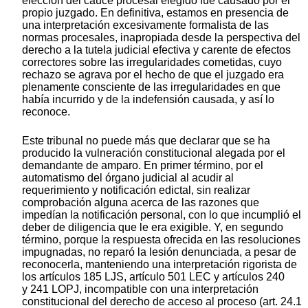
elección del cauce procesal elegido fue causado por el
propio juzgado. En definitiva, estamos en presencia de
una interpretación excesivamente formalista de las
normas procesales, inapropiada desde la perspectiva del
derecho a la tutela judicial efectiva y carente de efectos
correctores sobre las irregularidades cometidas, cuyo
rechazo se agrava por el hecho de que el juzgado era
plenamente consciente de las irregularidades en que
había incurrido y de la indefensión causada, y así lo
reconoce.
Este tribunal no puede más que declarar que se ha
producido la vulneración constitucional alegada por el
demandante de amparo. En primer término, por el
automatismo del órgano judicial al acudir al
requerimiento y notificación edictal, sin realizar
comprobación alguna acerca de las razones que
impedían la notificación personal, con lo que incumplió el
deber de diligencia que le era exigible. Y, en segundo
término, porque la respuesta ofrecida en las resoluciones
impugnadas, no reparó la lesión denunciada, a pesar de
reconocerla, manteniendo una interpretación rigorista de
los artículos 185 LJS, artículo 501 LEC y artículos 240
y 241 LOPJ, incompatible con una interpretación
constitucional del derecho de acceso al proceso (art. 24.1