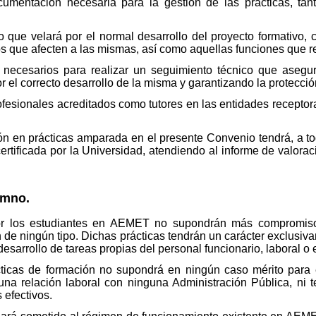
cumentación necesaria para la gestión de las prácticas, tan
que velará por el normal desarrollo del proyecto formativo, c
os que afecten a las mismas, así como aquellas funciones que 
necesarios para realizar un seguimiento técnico que asegur
or el correcto desarrollo de la misma y garantizando la protecció
rofesionales acreditados como tutores en las entidades receptor
ón en prácticas amparada en el presente Convenio tendrá, a to
rtificada por la Universidad, atendiendo al informe de valoraci
umno.
or los estudiantes en AEMET no supondrán más compromiso 
 de ningún tipo. Dichas prácticas tendrán un carácter exclusiv
sarrollo de tareas propias del personal funcionario, laboral o e
cticas de formación no supondrá en ningún caso mérito para 
una relación laboral con ninguna Administración Pública, ni t
 efectivos.