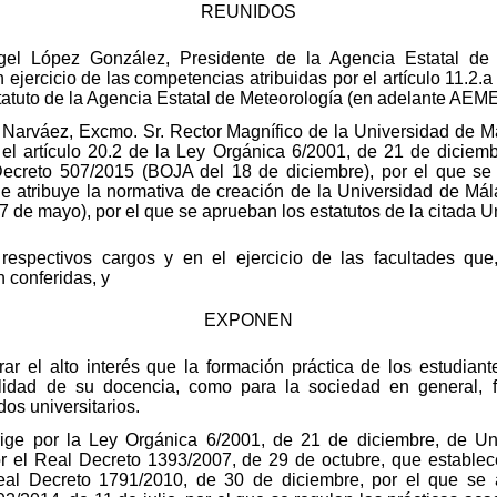
REUNIDOS
el López González, Presidente de la Agencia Estatal de
 ejercicio de las competencias atribuidas por el artículo 11.2.
statuto de la Agencia Estatal de Meteorología (en adelante AEM
 Narváez, Excmo. Sr. Rector Magnífico de la Universidad de M
 el artículo 20.2 de la Ley Orgánica 6/2001, de 21 de diciem
Decreto 507/2015 (BOJA del 18 de diciembre), por el que se
le atribuye la normativa de creación de la Universidad de Má
de mayo), por el que se aprueban los estatutos de la citada U
 respectivos cargos y en el ejercicio de las facultades qu
n conferidas, y
EXPONEN
 el alto interés que la formación práctica de los estudiantes
lidad de su docencia, como para la sociedad en general, fi
dos universitarios.
ige por la Ley Orgánica 6/2001, de 21 de diciembre, de Uni
or el Real Decreto 1393/2007, de 29 de octubre, que estable
l Real Decreto 1791/2010, de 30 de diciembre, por el que se 