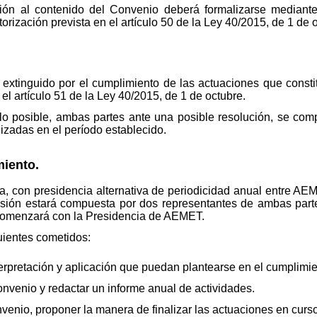
ción al contenido del Convenio deberá formalizarse mediant
orización prevista en el artículo 50 de la Ley 40/2015, de 1 de 
extinguido por el cumplimiento de las actuaciones que constit
l artículo 51 de la Ley 40/2015, de 1 de octubre.
lo posible, ambas partes ante una posible resolución, se com
lizadas en el período establecido.
iento.
a, con presidencia alternativa de periodicidad anual entre AE
isión estará compuesta por dos representantes de ambas part
n comenzará con la Presidencia de AEMET.
uientes cometidos:
erpretación y aplicación que puedan plantearse en el cumplimi
nvenio y redactar un informe anual de actividades.
enio, proponer la manera de finalizar las actuaciones en curso