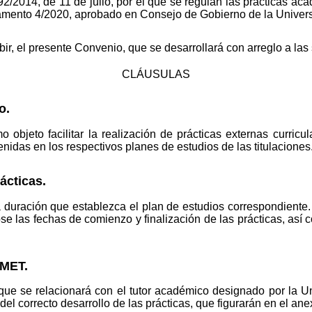
92/2014, de 11 de julio, por el que se regulan las prácticas ac
glamento 4/2020, aprobado en Consejo de Gobierno de la Univer
ir, el presente Convenio, que se desarrollará con arreglo a las
CLÁUSULAS
o.
 objeto facilitar la realización de prácticas externas curri
enidas en los respectivos planes de estudios de las titulaciones
ácticas.
la duración que establezca el plan de estudios correspondient
ose las fechas de comienzo y finalización de las prácticas, así c
EMET.
ue se relacionará con el tutor académico designado por la Un
el correcto desarrollo de las prácticas, que figurarán en el an