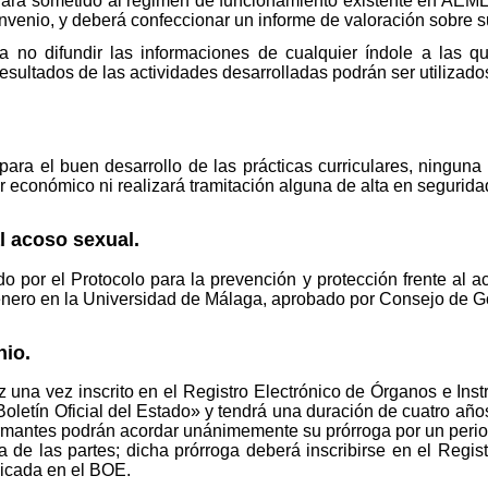
ará sometido al régimen de funcionamiento existente en AEMET
onvenio, y deberá confeccionar un informe de valoración sobre
no difundir las informaciones de cualquier índole a las q
 resultados de las actividades desarrolladas podrán ser utiliza
ara el buen desarrollo de las prácticas curriculares, ninguna 
 económico ni realizará tramitación alguna de alta en segurida
l acoso sexual.
 por el Protocolo para la prevención y protección frente al a
género en la Universidad de Málaga, aprobado por Consejo de G
io.
z una vez inscrito en el Registro Electrónico de Órganos e In
«Boletín Oficial del Estado» y tendrá una duración de cuatro añ
s firmantes podrán acordar unánimemente su prórroga por un peri
a de las partes; dicha prórroga deberá inscribirse en el Regis
icada en el BOE.