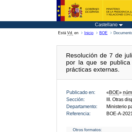
Castellano
Está
Vd.
en
Inicio
BOE
Documento
Resolución de 7 de jul
por la que se publica
prácticas externas.
Publicado en:
«
BOE
»
núm
Sección:
III. Otras di
Departamento:
Ministerio p
Referencia:
BOE-A-202
Otros formatos: