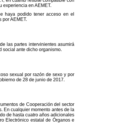
, en cuanto resulte compatible con
 su experiencia en AEMET.
ue haya podido tener acceso en el
dos por AEMET.
de las partes intervinientes asumirá
d social ante dicho organismo.
coso sexual por razón de sexo y por
obierno de 28 de junio de 2017.
strumentos de Cooperación del sector
os. En cualquier momento antes de la
odo de hasta cuatro años adicionales
tro Electrónico estatal de Órganos e