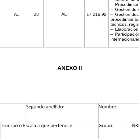
– Procedimien
– Gestión de r
A1
28
AE
17.216,92
– Gestión doc
procedimientos
técnicos, regis
– Elaboración 
– Participació
internacionale
ANEXO II