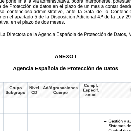
e pone fin a la vía administrativa, podrá interponerse, potesta
 de Protección de datos en el plazo de un mes a contar desde 
rso contencioso-administrativo, ante la Sala de lo Contenci
 en el apartado 5 de la Disposición Adicional 4.ª de la Ley 29/
tiva, en el plazo de dos meses.
La Directora de la Agencia Española de Protección de Datos, 
ANEXO I
Agencia Española de Protección de Datos
Compl.
Grupo
Nivel
Ad/Agrupaciones
Especif.
Subgrupo
CD
Cuerpo
anual
N
– Gestión y au
– Sistemas de
– Control de c