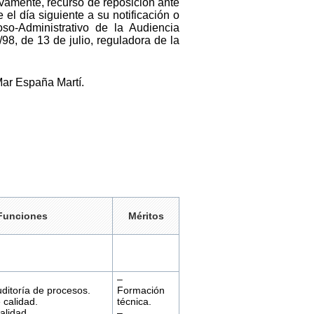
tivamente, recurso de reposición ante
el día siguiente a su notificación o
oso-Administrativo de la Audiencia
98, de 13 de julio, reguladora de la
Mar España Martí.
Funciones
Méritos
–
ditoría de procesos.
Formación
 calidad.
técnica.
alidad.
–