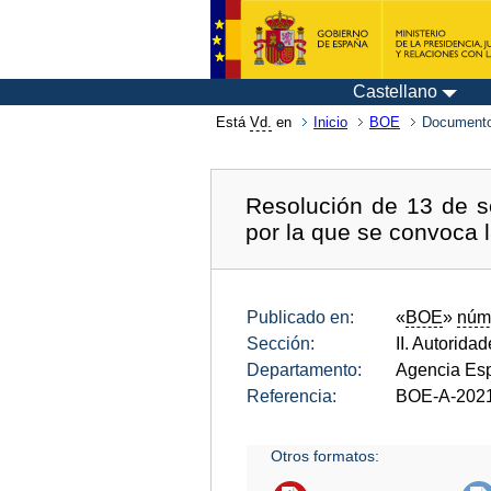
Castellano
Está
Vd.
en
Inicio
BOE
Documento
Resolución de 13 de s
por la que se convoca l
Publicado en:
«
BOE
»
núm
Sección:
II. Autorida
Departamento:
Agencia Esp
Referencia:
BOE-A-202
Otros formatos: