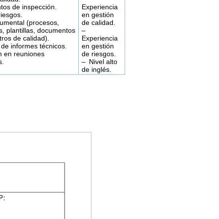
tos de inspección.
Experiencia
iesgos.
en gestión
umental (procesos,
de calidad.
, plantillas, documentos
–
tros de calidad).
Experiencia
de informes técnicos.
en gestión
n en reuniones
de riesgos.
s.
– Nivel alto
de inglés.