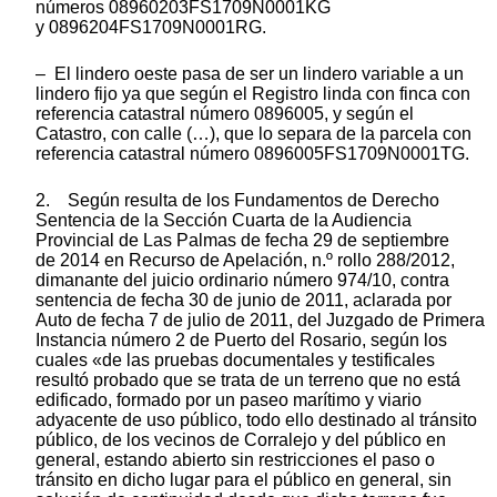
números 08960203FS1709N0001KG
y 0896204FS1709N0001RG.
– El lindero oeste pasa de ser un lindero variable a un
lindero fijo ya que según el Registro linda con finca con
referencia catastral número 0896005, y según el
Catastro, con calle (…), que lo separa de la parcela con
referencia catastral número 0896005FS1709N0001TG.
2. Según resulta de los Fundamentos de Derecho
Sentencia de la Sección Cuarta de la Audiencia
Provincial de Las Palmas de fecha 29 de septiembre
de 2014 en Recurso de Apelación, n.º rollo 288/2012,
dimanante del juicio ordinario número 974/10, contra
sentencia de fecha 30 de junio de 2011, aclarada por
Auto de fecha 7 de julio de 2011, del Juzgado de Primera
Instancia número 2 de Puerto del Rosario, según los
cuales «de las pruebas documentales y testificales
resultó probado que se trata de un terreno que no está
edificado, formado por un paseo marítimo y viario
adyacente de uso público, todo ello destinado al tránsito
público, de los vecinos de Corralejo y del público en
general, estando abierto sin restricciones el paso o
tránsito en dicho lugar para el público en general, sin