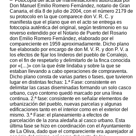
– Fotocopia del acta de manifestaciones autorizada por
Don Manuel Emilio Romero Fernández, notario de Gran
Canaria, el día 8 de julio de 2004, con el número 2179 de
su protocolo en la que comparece don V. R. C. y
manifiesta que el plano que en el acto se entrega es
fotocopia auténtica del original, según testimonio en su
reverso extendido por el Notario de Puerto del Rosario
don Emilio Romero Fernández, elaborado por el
compareciente en 1959 aproximadamente. Dicho plano
fue elaborado por encargo de don M. V. R. y don P. V. a
los efectos de fijar los linderos del pueblo de Corralejo,
con el fin de respetarlo y delimitarlo de la finca conocida
por «(…)» con la que éste lindaba y sobre la que se
estaban llevando a cabo operaciones de compraventa.
Dicho plano consta de varias partes o fases, que tuvieron
lugar en distintas fechas: 1.ª Fase: consistente en
delimitar las casas diseminadas formando un solo casco
urbano, cuyo contorno quedó marcado por una línea
continua. 2.ª fase: consistente en señalar elementos de
urbanización del pueblo, nuevas parcelas y algunas
edificaciones tanto en el interior como en el exterior del
mismo. 3.ª Fase: el planeamiento a efectos de
parcelación de la zona aledaña al casco urbano. Esta
última fase se hizo en coordinación con el Ayuntamiento
de La Oliva, dado que el compareciente era aparejador al