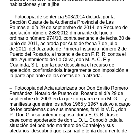
habitaciones y un aljibe.
– Fotocopia de sentencia 503/2014 dictada por la
Sección Cuarta de la Audiencia Provincial de Las
Palmas el día 29 de septiembre de 2014, en Recurso de
apelación número 288/2012 dimanante del juicio
ordinario número 974/10, contra sentencia de fecha 30 de
junio de 2011, aclarada por Auto de fecha 7 de julio
de 2011, del Juzgado de Primera Instancia número 2 de
Puerto del Rosario, a instancia de don F. R. R. contra el
Iltre. Ayuntamiento de La Oliva, don M. Á. C. F. y
Cualinda, S.L., por la que desestima el recurso de
apelación, confirmándola íntegramente con imposición a
la parte apelante de las costas de la alzada.
– Fotocopia del Acta autorizada por Don Emilio Romero
Fernández, Notario de Puerto del Rosario el día 29 de
septiembre de 2003 en la que comparece don M. G. L. y
manifiesta que entre los años 1965 y 1967 estuvo a cargo
de los problemas que sus mandantes, familia V. D., don
P., Don G. y su anterior esposa, doña E. G. B., tras el
cese como apoderado de don L. O. L. Conoció toda la
situación del poblado marinero de Corralejo y sus
aledaños, descubrió que casi nadie tenía documento de