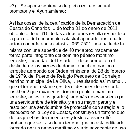
«3) Se aporta sentencia de pleito entre el actual
promotor y el Ayuntamiento:
Así las cosas, de la certificación de la Demarcación de
Costas de Canarias … de fecha 31 de enero de 2011,
obrante al folio 616 de las actuaciones resulta respecto a
la parcela del documento catastral aportado por la parte
actora con referencia catastral 069.7501, una parte de la
misma con una superficie de 40 m
aproximadamente,
2
forma parte integrante del dominio público marítimo-
terrestre, titularidad del Estado,… de acuerdo con el
deslinde de los bienes de dominio público marítimo
terrestre aprobado por Orden ministerial de 28 de febrero
de 1979, del Puerto de Refugio Pesquero de Corralejo,
término municipal de La Oliva, …resultando así mismo …
que el terreno restante (es decir, después de descontar
los 40 m2 que invaden el dominio público marítimo
terrestre, antes consignados), además de estar afecto por
una servidumbre de tránsito, y en su mayor parte y el
resto por una servidumbre de protección con arreglo a lo
dispuesto en la Ley de Costas, constituye un terreno que
de las pruebas documentales y testificales resultó
probado que se trata de un terreno que no está edificado,
formado por un paseo marítimo y viario adyacente de uso