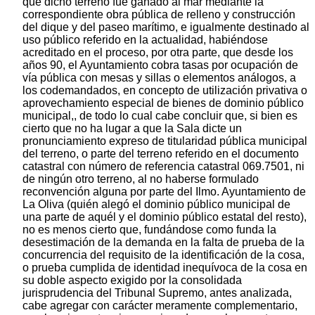
que dicho terreno fue ganado al mar mediante la
correspondiente obra pública de relleno y construcción
del dique y del paseo marítimo, e igualmente destinado al
uso público referido en la actualidad, habiéndose
acreditado en el proceso, por otra parte, que desde los
años 90, el Ayuntamiento cobra tasas por ocupación de
vía pública con mesas y sillas o elementos análogos, a
los codemandados, en concepto de utilización privativa o
aprovechamiento especial de bienes de dominio público
municipal,, de todo lo cual cabe concluir que, si bien es
cierto que no ha lugar a que la Sala dicte un
pronunciamiento expreso de titularidad pública municipal
del terreno, o parte del terreno referido en el documento
catastral con número de referencia catastral 069.7501, ni
de ningún otro terreno, al no haberse formulado
reconvención alguna por parte del Ilmo. Ayuntamiento de
La Oliva (quién alegó el dominio público municipal de
una parte de aquél y el dominio público estatal del resto),
no es menos cierto que, fundándose como funda la
desestimación de la demanda en la falta de prueba de la
concurrencia del requisito de la identificación de la cosa,
o prueba cumplida de identidad inequívoca de la cosa en
su doble aspecto exigido por la consolidada
jurisprudencia del Tribunal Supremo, antes analizada,
cabe agregar con carácter meramente complementario,