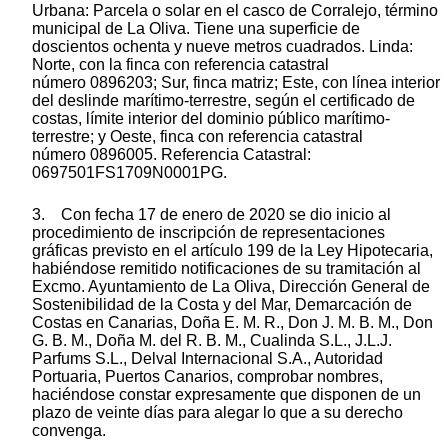
Urbana: Parcela o solar en el casco de Corralejo, término
municipal de La Oliva. Tiene una superficie de
doscientos ochenta y nueve metros cuadrados. Linda:
Norte, con la finca con referencia catastral
número 0896203; Sur, finca matriz; Este, con línea interior
del deslinde marítimo-terrestre, según el certificado de
costas, límite interior del dominio público marítimo-
terrestre; y Oeste, finca con referencia catastral
número 0896005. Referencia Catastral:
0697501FS1709N0001PG.
3. Con fecha 17 de enero de 2020 se dio inicio al
procedimiento de inscripción de representaciones
gráficas previsto en el artículo 199 de la Ley Hipotecaria,
habiéndose remitido notificaciones de su tramitación al
Excmo. Ayuntamiento de La Oliva, Dirección General de
Sostenibilidad de la Costa y del Mar, Demarcación de
Costas en Canarias, Doña E. M. R., Don J. M. B. M., Don
G. B. M., Doña M. del R. B. M., Cualinda S.L., J.L.J.
Parfums S.L., Delval Internacional S.A., Autoridad
Portuaria, Puertos Canarios, comprobar nombres,
haciéndose constar expresamente que disponen de un
plazo de veinte días para alegar lo que a su derecho
convenga.