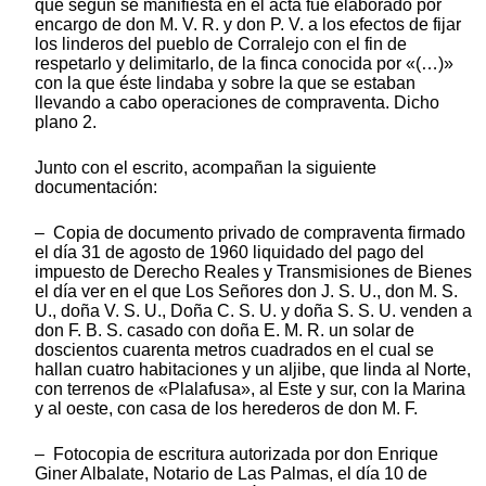
que según se manifiesta en el acta fue elaborado por
encargo de don M. V. R. y don P. V. a los efectos de fijar
los linderos del pueblo de Corralejo con el fin de
respetarlo y delimitarlo, de la finca conocida por «(…)»
con la que éste lindaba y sobre la que se estaban
llevando a cabo operaciones de compraventa. Dicho
plano 2.
Junto con el escrito, acompañan la siguiente
documentación:
– Copia de documento privado de compraventa firmado
el día 31 de agosto de 1960 liquidado del pago del
impuesto de Derecho Reales y Transmisiones de Bienes
el día ver en el que Los Señores don J. S. U., don M. S.
U., doña V. S. U., Doña C. S. U. y doña S. S. U. venden a
don F. B. S. casado con doña E. M. R. un solar de
doscientos cuarenta metros cuadrados en el cual se
hallan cuatro habitaciones y un aljibe, que linda al Norte,
con terrenos de «Plalafusa», al Este y sur, con la Marina
y al oeste, con casa de los herederos de don M. F.
– Fotocopia de escritura autorizada por don Enrique
Giner Albalate, Notario de Las Palmas, el día 10 de