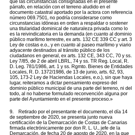
que las circunstancias consignadas en el presente
párrafo, en relación con el terreno aludido en el
documento catastral aportado por la actora con referencia
número 069.7501, no podría considerarse como
circunstancias idóneas en orden a respaldar o sostener
una titularidad dominical de naturaleza privada como lo
es la reivindicatoria en la demanda (en cuanto al dominio
público marítimo terrestre, ex arts. 132 CE 339 CC y art. 3
Ley de costas e.o., y en cuanto al paseo marítimo y viario
adyacente destinados al tránsito público de los
ciudadanos en general, ex arts. 132 CE, 343 CC, 70 y ss.
Ley 7/85, de 2 de abril LBRL, 74 y ss. TR Reg. Local, R.
D. Leg. 781/1986, art. 1 y ss. Rgmto. Bienes de Entidades
Locales, R. D. 1372/1986, de 13 de junio, arts. 62, 93,
105, 173-2 Ley de Haciendas Locales, e.o.), sin que haya
lugar, reiteramos a dictar pensamiento expreso del
dominio público municipal de una parte del terreno, ni del
todo, al no haberse formulado reconvención alguna por
parte del Ayuntamiento en el presente proceso.»
9. Retirado por el presentante el documento, el día 14
de septiembre de 2020, se presenta junto nueva
certificación de la Demarcación de Costas de Canarias
firmada electrónicamente por don R. L. U., jefe de la
Demarcación, de fecha 20 de agosto de 2020, en la que