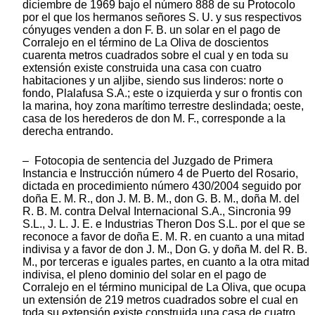
diciembre de 1969 bajo el número 888 de su Protocolo
por el que los hermanos señores S. U. y sus respectivos
cónyuges venden a don F. B. un solar en el pago de
Corralejo en el término de La Oliva de doscientos
cuarenta metros cuadrados sobre el cual y en toda su
extensión existe construida una casa con cuatro
habitaciones y un aljibe, siendo sus linderos: norte o
fondo, Plalafusa S.A.; este o izquierda y sur o frontis con
la marina, hoy zona marítimo terrestre deslindada; oeste,
casa de los herederos de don M. F., corresponde a la
derecha entrando.
– Fotocopia de sentencia del Juzgado de Primera
Instancia e Instrucción número 4 de Puerto del Rosario,
dictada en procedimiento número 430/2004 seguido por
doña E. M. R., don J. M. B. M., don G. B. M., doña M. del
R. B. M. contra Delval Internacional S.A., Sincronia 99
S.L., J. L. J. E. e Industrias Theron Dos S.L. por el que se
reconoce a favor de doña E. M. R. en cuanto a una mitad
indivisa y a favor de don J. M., Don G. y doña M. del R. B.
M., por terceras e iguales partes, en cuanto a la otra mitad
indivisa, el pleno dominio del solar en el pago de
Corralejo en el término municipal de La Oliva, que ocupa
un extensión de 219 metros cuadrados sobre el cual en
toda su extensión existe construida una casa de cuatro