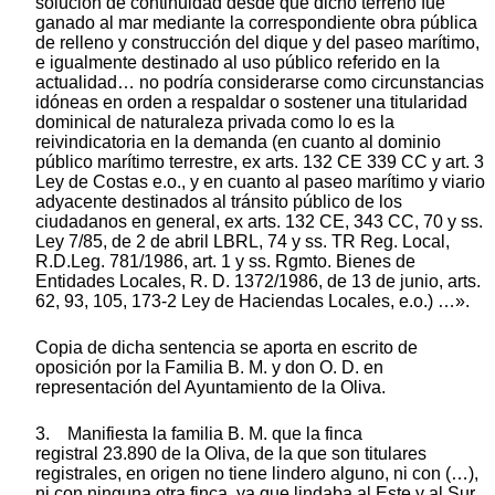
solución de continuidad desde que dicho terreno fue
ganado al mar mediante la correspondiente obra pública
de relleno y construcción del dique y del paseo marítimo,
e igualmente destinado al uso público referido en la
actualidad… no podría considerarse como circunstancias
idóneas en orden a respaldar o sostener una titularidad
dominical de naturaleza privada como lo es la
reivindicatoria en la demanda (en cuanto al dominio
público marítimo terrestre, ex arts. 132 CE 339 CC y art. 3
Ley de Costas e.o., y en cuanto al paseo marítimo y viario
adyacente destinados al tránsito público de los
ciudadanos en general, ex arts. 132 CE, 343 CC, 70 y ss.
Ley 7/85, de 2 de abril LBRL, 74 y ss. TR Reg. Local,
R.D.Leg. 781/1986, art. 1 y ss. Rgmto. Bienes de
Entidades Locales, R. D. 1372/1986, de 13 de junio, arts.
62, 93, 105, 173-2 Ley de Haciendas Locales, e.o.) …».
Copia de dicha sentencia se aporta en escrito de
oposición por la Familia B. M. y don O. D. en
representación del Ayuntamiento de la Oliva.
3. Manifiesta la familia B. M. que la finca
registral 23.890 de la Oliva, de la que son titulares
registrales, en origen no tiene lindero alguno, ni con (…),
ni con ninguna otra finca, ya que lindaba al Este y al Sur