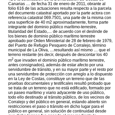
Canarias … de fecha 31 de enero de 2011, obrante al
folio 616 de las actuaciones resulta respecto a la parcela
del documento catastral aportado por la parte actora con
referencia catastral 069.7501, una parte de la misma con
una superficie de 40 m2 aproximadamente, forma parte
integrante del dominio público marítimo-terrestre,
titularidad del Estado,… de acuerdo con el deslinde de
los bienes de dominio público marítimo terrestre
aprobado por Orden Ministerial de 28 de febrero de 1979,
del Puerto de Refugio Pesquero de Corralejo, término
municipal de La Oliva, …resultando así mismo … que el
terreno restante (es decir, después de descontar los 40
2
m
que invaden el dominio público marítimo terrestre,
antes consignados), además de estar afecto por una
servidumbre de tránsito, y en su mayor parte y el resto por
una servidumbre de protección con arreglo a lo dispuesto
en la Ley de Costas, constituye un terreno que de las
pruebas documentales y testificales resultó probado que
se trata de un terreno que no está edificado, formado por
un paseo marítimo y viario adyacente de uso público,
todo ello destinado al tránsito público, de los vecinos de
Corralejo y del público en general, estando abierto sin
restricciones el paso o tránsito en dicho lugar para el
público en general, sin solución de continuidad desde