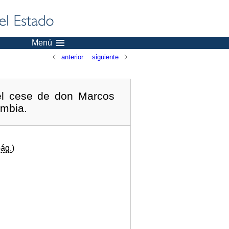
Menú
anterior
siguiente
el cese de don Marcos
mbia.
ág.
)