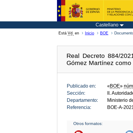
Castellano
Está
Vd.
en
Inicio
BOE
Documento
Real Decreto 884/202
Gómez Martínez como 
Publicado en:
«
BOE
»
núm
Sección:
II. Autorida
Departamento:
Ministerio 
Referencia:
BOE-A-202
Otros formatos: