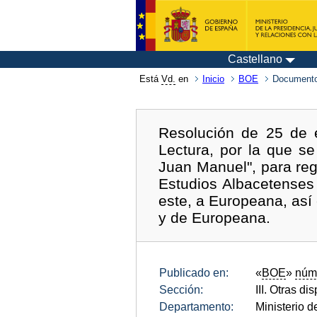
Castellano
Está
Vd.
en
Inicio
BOE
Documento
Resolución de 25 de 
Lectura, por la que se
Juan Manuel", para regu
Estudios Albacetenses 
este, a Europeana, así
y de Europeana.
Publicado en:
«
BOE
»
núm
Sección:
III. Otras di
Departamento:
Ministerio d