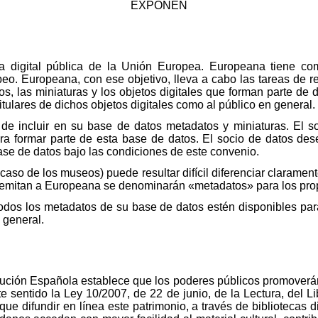
EXPONEN
a digital pública de la Unión Europea. Europeana tiene com
opeo. Europeana, con ese objetivo, lleva a cabo las tareas de re
os, las miniaturas y los objetos digitales que forman parte de 
titulares de dichos objetos digitales como al público en general.
 de incluir en su base de datos metadatos y miniaturas. El s
 formar parte de esta base de datos. El socio de datos des
base de datos bajo las condiciones de este convenio.
aso de los museos) puede resultar difícil diferenciar clarament
remitan a Europeana se denominarán «metadatos» para los prop
dos los metadatos de su base de datos estén disponibles para 
 general.
itución Española establece que los poderes públicos promoverán 
e sentido la Ley 10/2007, de 22 de junio, de la Lectura, del Li
ue difundir en línea este patrimonio, a través de bibliotecas d