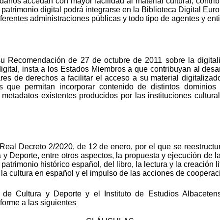
adanos accedan con mayor facilidad al material cultural, cont
atrimonio digital podrá integrarse en la Biblioteca Digital Eur
iferentes administraciones públicas y todo tipo de agentes y en
 Recomendación de 27 de octubre de 2011 sobre la digitaliz
 digital, insta a los Estados Miembros a que contribuyan al des
ulares de derechos a facilitar el acceso a su material digitali
s que permitan incorporar contenido de distintos dominio
 metadatos existentes producidos por las instituciones cultural
 Real Decreto 2/2020, de 12 de enero, por el que se reestructu
 y Deporte, entre otros aspectos, la propuesta y ejecución de l
atrimonio histórico español, del libro, la lectura y la creación li
la cultura en español y el impulso de las acciones de cooperaci
o de Cultura y Deporte y el Instituto de Estudios Albace
forme a las siguientes