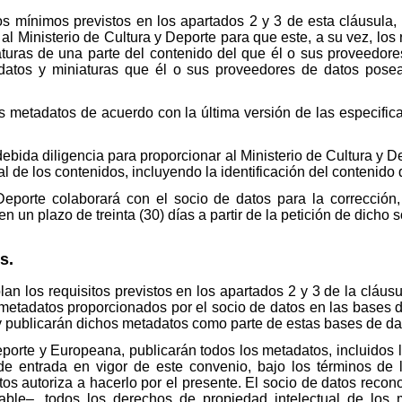
tos mínimos previstos en los apartados 2 y 3 de esta cláusula,
al Ministerio de Cultura y Deporte para que este, a su vez, los
aturas de una parte del contenido del que él o sus proveedores
adatos y miniaturas que él o sus proveedores de datos pose
os metadatos de acuerdo con la última versión de las especifi
ebida diligencia para proporcionar al Ministerio de Cultura y D
l de los contenidos, incluyendo la identificación del contenido
Deporte colaborará con el socio de datos para la corrección,
 un plazo de treinta (30) días a partir de la petición de dicho s
s.
 los requisitos previstos en los apartados 2 y 3 de la cláusula
 metadatos proporcionados por el socio de datos en las bases d
y publicarán dichos metadatos como parte de estas bases de da
eporte y Europeana, publicarán todos los metadatos, incluidos
de entrada en vigor de este convenio, bajo los términos de
tos autoriza a hacerlo por el presente. El socio de datos reco
cable–, todos los derechos de propiedad intelectual de lo