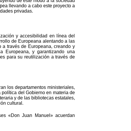
ribuyendo de este modo a la sociedad
opea llevando a cabo este proyecto a
tidades privadas.
ación y accesibilidad en línea del
arrollo de Europeana alentando a las
zado a través de Europeana, creando y
s a Europeana, y garantizando una
es para su reutilización a través de
ran los departamentos ministeriales,
a política del Gobierno en materia de
teraria y de las bibliotecas estatales,
ón cultural.
tenses «Don Juan Manuel» acuerdan