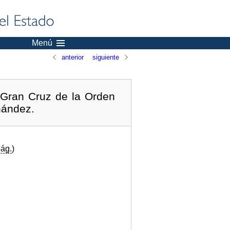
Menú
anterior
siguiente
 Gran Cruz de la Orden
nández.
ág.
)