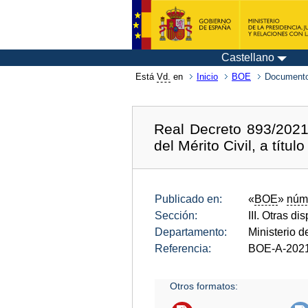
Castellano
Está
Vd.
en
Inicio
BOE
Documento
Real Decreto 893/2021
del Mérito Civil, a tít
Publicado en:
«
BOE
»
núm
Sección:
III. Otras di
Departamento:
Ministerio 
Referencia:
BOE-A-202
Otros formatos: