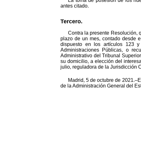
La toma de posesión de los nuev
antes citado.
Tercero.
Contra la presente Resolución, q
plazo de un mes, contado desde el
dispuesto en los artículos 123 
Administraciones Públicas, o rec
Administrativo del Tribunal Superi
su domicilio, a elección del interes
julio, reguladora de la Jurisdicción
Madrid, 5 de octubre de 2021.–El 
de la Administración General del Est