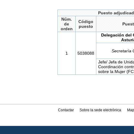
Puesto adjudica
Núm.
Código
de
Pues
puesto
orden
Delegación del 
Asturi
Secretaría 
1
5038088
Jefe/ Jefa de Unid
Coordinación contr
sobre la Mujer (FC
Contactar
Sobre la sede electrónica
Map