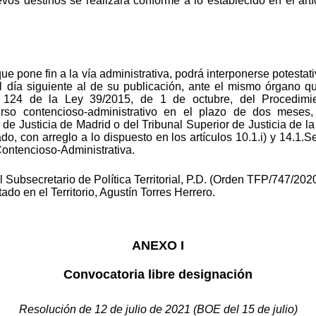
os destinos se realizará conforme a lo establecido en el art
ue pone fin a la vía administrativa, podrá interponerse potesta
 día siguiente al de su publicación, ante el mismo órgano qu
y 124 de la Ley 39/2015, de 1 de octubre, del Procedimi
urso contencioso-administrativo en el plazo de dos meses
or de Justicia de Madrid o del Tribunal Superior de Justicia d
ado, con arreglo a lo dispuesto en los artículos 10.1.i) y 14.1
 Contencioso-Administrativa.
Subsecretario de Política Territorial, P.D. (Orden TFP/747/2020,
ado en el Territorio, Agustín Torres Herrero.
ANEXO I
Convocatoria libre designación
Resolución de 12 de julio de 2021 (BOE del 15 de julio)