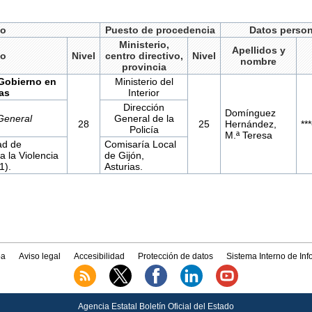
do
Puesto de procedencia
Datos person
Ministerio,
Apellidos y
to
Nivel
centro directivo,
Nivel
nombre
provincia
Gobierno en
Ministerio del
as
Interior
Dirección
Domínguez
General
General de la
28
25
Hernández,
**
Policía
M.ª Teresa
ad de
Comisaría Local
a la Violencia
de Gijón,
1).
Asturias.
a
Aviso legal
Accesibilidad
Protección de datos
Sistema Interno de In
Agencia Estatal Boletín Oficial del Estado