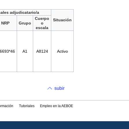
ales adjudicatario/a
Cuerpo
Situación
NRP
Grupo
o
escala
*6693*46
A1
A8124
Activo
subir
formación
Tutoriales
Empleo en la AEBOE