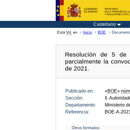
Castellano
Está
Vd.
en
Inicio
BOE
Documento
Resolución de 5 de 
parcialmente la convoc
de 2021.
Publicado en:
«
BOE
»
núm
Sección:
II. Autorida
Departamento:
Ministerio de
Referencia:
BOE-A-202
Otros formatos: