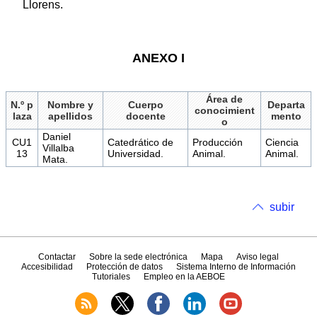
Llorens.
ANEXO I
Área de
N.º p
Nombre y
Cuerpo
Departa
conocimient
laza
apellidos
docente
mento
o
Daniel
CU1
Catedrático de
Producción
Ciencia
Villalba
13
Universidad.
Animal.
Animal.
Mata.
subir
Contactar
Sobre la sede electrónica
Mapa
Aviso legal
Accesibilidad
Protección de datos
Sistema Interno de Información
Tutoriales
Empleo en la AEBOE