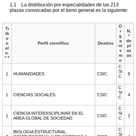
1.1 La distribución por especialidades de las 213
plazas convocadas por el turno general es la siguiente:
O
Tr
r
N.
ib
g
º
u
a
de
n
Perfil científico
Destino
ni
pl
al
s
az
n.
m
as
º *
o
C
SI
1
HUMANIDADES.
CSIC.
8
C
.
C
SI
1
CIENCIAS SOCIALES.
CSIC.
4
C
.
C
CIENCIA INTERDISCIPLINAR EN EL
SI
1
CSIC.
2
AREA GLOBAL DE SOCIEDAD.
C
.
C
BIOLOGIA ESTRUCTURAL,
SI