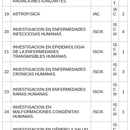
RADIACIONES IONIZANTES.
T.
IA
19
ASTROFISICA.
IAC.
C
2
.
IS
INVESTIGACION EN ENFERMEDADES
C
20
ISCIII.
4
INFECCIOSAS HUMANAS.
III
.
IS
INVESTIGACION EN EPIDEMIOLOGIA
C
21
DE LA ENFERMEDADES
ISCIII.
1
III
TRANSMISIBLES HUMANAS.
.
IS
INVESTIGACION EN ENFERMEDADES
C
22
ISCIII.
3
CRONICAS HUMANAS.
III
.
IS
INVESTIGACION EN ENFERMEDADES
C
23
ISCIII.
1
RARAS HUMANAS.
III
.
IS
INVESTIGACION EN
C
24
MALFORMACIONES CONGÉNITAS
ISCIII.
1
III
HUMANAS.
.
IS
INVESTIGACION EN GÉNERO Y SALUD
C