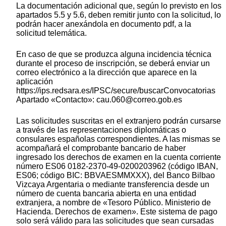
La documentación adicional que, según lo previsto en los
apartados 5.5 y 5.6, deben remitir junto con la solicitud, lo
podrán hacer anexándola en documento pdf, a la
solicitud telemática.
En caso de que se produzca alguna incidencia técnica
durante el proceso de inscripción, se deberá enviar un
correo electrónico a la dirección que aparece en la
aplicación
https://ips.redsara.es/IPSC/secure/buscarConvocatorias
Apartado «Contacto»: cau.060@correo.gob.es
Las solicitudes suscritas en el extranjero podrán cursarse
a través de las representaciones diplomáticas o
consulares españolas correspondientes. A las mismas se
acompañará el comprobante bancario de haber
ingresado los derechos de examen en la cuenta corriente
número ES06 0182-2370-49-0200203962 (código IBAN,
ES06; código BIC: BBVAESMMXXX), del Banco Bilbao
Vizcaya Argentaria o mediante transferencia desde un
número de cuenta bancaria abierta en una entidad
extranjera, a nombre de «Tesoro Público. Ministerio de
Hacienda. Derechos de examen». Este sistema de pago
solo será válido para las solicitudes que sean cursadas