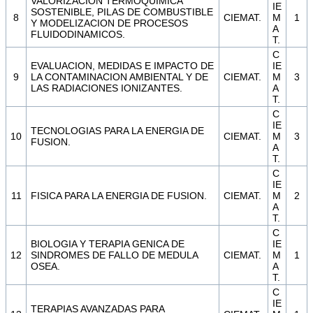
VALORIZACION TERMOQUIMICA
IE
SOSTENIBLE, PILAS DE COMBUSTIBLE
8
CIEMAT.
M
1
Y MODELIZACION DE PROCESOS
A
FLUIDODINAMICOS.
T.
C
EVALUACION, MEDIDAS E IMPACTO DE
IE
9
LA CONTAMINACION AMBIENTAL Y DE
CIEMAT.
M
3
LAS RADIACIONES IONIZANTES.
A
T.
C
IE
TECNOLOGIAS PARA LA ENERGIA DE
10
CIEMAT.
M
3
FUSION.
A
T.
C
IE
11
FISICA PARA LA ENERGIA DE FUSION.
CIEMAT.
M
2
A
T.
C
BIOLOGIA Y TERAPIA GENICA DE
IE
12
SINDROMES DE FALLO DE MEDULA
CIEMAT.
M
1
OSEA.
A
T.
C
IE
TERAPIAS AVANZADAS PARA