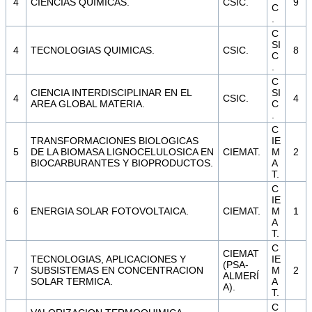
4
CIENCIAS QUIMICAS.
CSIC.
9
C
.
C
SI
4
TECNOLOGIAS QUIMICAS.
CSIC.
8
C
.
C
CIENCIA INTERDISCIPLINAR EN EL
SI
4
CSIC.
4
AREA GLOBAL MATERIA.
C
.
C
TRANSFORMACIONES BIOLOGICAS
IE
5
DE LA BIOMASA LIGNOCELULOSICA EN
CIEMAT.
M
2
BIOCARBURANTES Y BIOPRODUCTOS.
A
T.
C
IE
6
ENERGIA SOLAR FOTOVOLTAICA.
CIEMAT.
M
1
A
T.
C
CIEMAT
TECNOLOGIAS, APLICACIONES Y
IE
(PSA-
7
SUBSISTEMAS EN CONCENTRACION
M
2
ALMERÍ
SOLAR TERMICA.
A
A).
T.
C