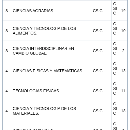
C
SI
3
CIENCIAS AGRARIAS.
CSIC.
19
C
.
C
CIENCIA Y TECNOLOGIA DE LOS
SI
3
CSIC.
10
ALIMENTOS.
C
.
C
CIENCIA INTERDISCIPLINAR EN
SI
3
CSIC.
2
CAMBIO GLOBAL.
C
.
C
SI
4
CIENCIAS FISICAS Y MATEMATICAS.
CSIC.
13
C
.
C
SI
4
TECNOLOGIAS FISICAS.
CSIC.
11
C
.
C
CIENCIA Y TECNOLOGIA DE LOS
SI
4
CSIC.
18
MATERIALES.
C
.
C
SI