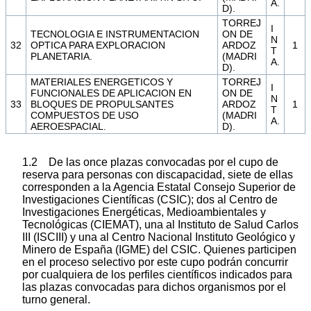
A.
D).
TORREJ
I
TECNOLOGIA E INSTRUMENTACION
ON DE
N
32
OPTICA PARA EXPLORACION
ARDOZ
1
T
PLANETARIA.
(MADRI
A.
D).
MATERIALES ENERGETICOS Y
TORREJ
I
FUNCIONALES DE APLICACION EN
ON DE
N
33
BLOQUES DE PROPULSANTES
ARDOZ
1
T
COMPUESTOS DE USO
(MADRI
A.
AEROESPACIAL.
D).
1.2 De las once plazas convocadas por el cupo de
reserva para personas con discapacidad, siete de ellas
corresponden a la Agencia Estatal Consejo Superior de
Investigaciones Científicas (CSIC); dos al Centro de
Investigaciones Energéticas, Medioambientales y
Tecnológicas (CIEMAT), una al Instituto de Salud Carlos
III (ISCIII) y una al Centro Nacional Instituto Geológico y
Minero de España (IGME) del CSIC. Quienes participen
en el proceso selectivo por este cupo podrán concurrir
por cualquiera de los perfiles científicos indicados para
las plazas convocadas para dichos organismos por el
turno general.