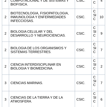
2
COMPUTACIONAL Y DE SISTEMAS Y
CSIC.
4
C
BIOFISICA.
.
C
BIOTECNOLOGIA, FISIOPATOLOGIA,
SI
2
INMUNOLOGIA Y ENFERMEDADES
CSIC.
10
C
INFECCIOSAS.
.
C
BIOLOGIA CELULAR Y DEL
SI
2
CSIC.
9
DESARROLLO Y NEUROCIENCIAS.
C
.
C
BIOLOGIA DE LOS ORGANISMOS Y
SI
2
CSIC.
7
SISTEMAS TERRESTRES.
C
.
C
CIENCIA INTERDISCIPLINAR EN
SI
2
CSIC.
2
BIOLOGIA Y BIOMEDICINA.
C
.
C
SI
3
CIENCIAS MARINAS.
CSIC.
7
C
.
C
CIENCIAS DE LA TIERRA Y DE LA
SI
3
CSIC.
6
ATMOSFERA.
C
.