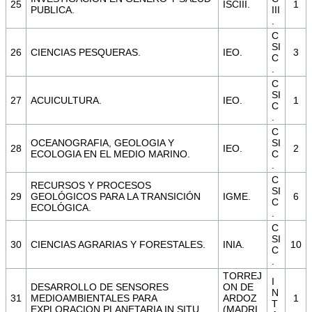
25
ISCIII.
1
PUBLICA.
III
.
C
SI
26
CIENCIAS PESQUERAS.
IEO.
3
C
.
C
SI
27
ACUICULTURA.
IEO.
1
C
.
C
OCEANOGRAFIA, GEOLOGIA Y
SI
28
IEO.
2
ECOLOGIA EN EL MEDIO MARINO.
C
.
C
RECURSOS Y PROCESOS
SI
29
GEOLÓGICOS PARA LA TRANSICIÓN
IGME.
6
C
ECOLÓGICA.
.
C
SI
30
CIENCIAS AGRARIAS Y FORESTALES.
INIA.
10
C
.
TORREJ
I
DESARROLLO DE SENSORES
ON DE
N
31
MEDIOAMBIENTALES PARA
ARDOZ
1
T
EXPLORACION PLANETARIA IN SITU.
(MADRI