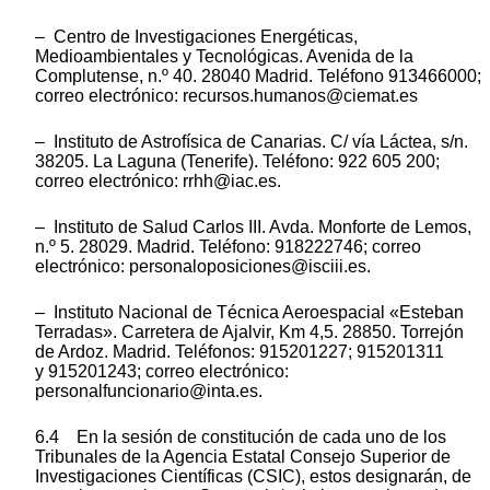
– Centro de Investigaciones Energéticas,
Medioambientales y Tecnológicas. Avenida de la
Complutense, n.º 40. 28040 Madrid. Teléfono 913466000;
correo electrónico: recursos.humanos@ciemat.es
– Instituto de Astrofísica de Canarias. C/ vía Láctea, s/n.
38205. La Laguna (Tenerife). Teléfono: 922 605 200;
correo electrónico: rrhh@iac.es.
– Instituto de Salud Carlos III. Avda. Monforte de Lemos,
n.º 5. 28029. Madrid. Teléfono: 918222746; correo
electrónico: personaloposiciones@isciii.es.
– Instituto Nacional de Técnica Aeroespacial «Esteban
Terradas». Carretera de Ajalvir, Km 4,5. 28850. Torrejón
de Ardoz. Madrid. Teléfonos: 915201227; 915201311
y 915201243; correo electrónico:
personalfuncionario@inta.es.
6.4 En la sesión de constitución de cada uno de los
Tribunales de la Agencia Estatal Consejo Superior de
Investigaciones Científicas (CSIC), estos designarán, de