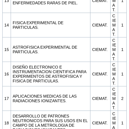
13
CIEMAT.
M
1
ENFERMEDADES RARAS DE PIEL.
A
T.
C
IE
FISICA EXPERIMENTAL DE
14
CIEMAT.
M
1
PARTICULAS.
A
T.
C
IE
ASTROFISICA EXPERIMENTAL DE
15
CIEMAT.
M
1
PARTICULAS.
A
T.
C
DISEÑO ELECTRONICO E
IE
INSTRUMENTACION CIENTIFICA PARA
16
CIEMAT.
M
1
EXPERIMENTOS DE ASTROFISICA Y
A
FISICA DE PARTICULAS.
T.
C
IE
APLICACIONES MEDICAS DE LAS
17
CIEMAT.
M
2
RADIACIONES IONIZANTES.
A
T.
C
DESARROLLO DE PATRONES
IE
NEUTRONICOS PARA SUS USOS EN EL
18
CIEMAT.
M
1
CAMPO DE LA METROLOGIA DE
A