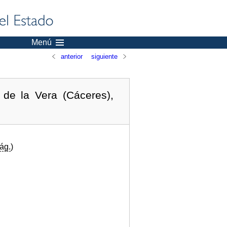
Menú
anterior
siguiente
de la Vera (Cáceres),
ág.
)