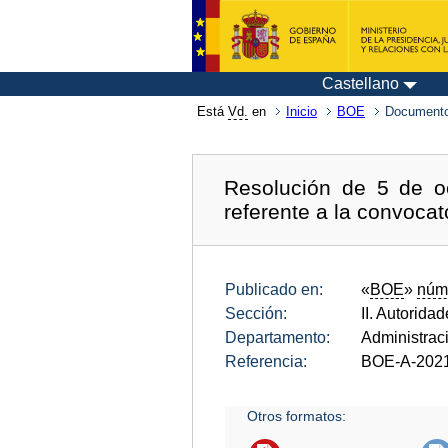
Castellano
Está
Vd.
en
Inicio
BOE
Documento
Resolución de 5 de o
referente a la convocat
Publicado en:
«
BOE
»
núm
Sección:
II. Autorida
Departamento:
Administrac
Referencia:
BOE-A-202
Otros formatos: