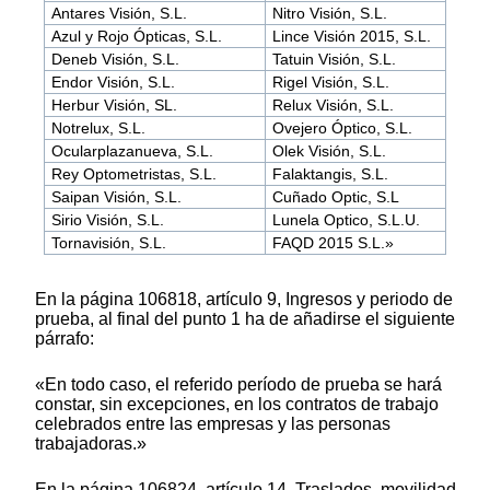
Antares Visión, S.L.
Nitro Visión, S.L.
Azul y Rojo Ópticas, S.L.
Lince Visión 2015, S.L.
Deneb Visión, S.L.
Tatuin Visión, S.L.
Endor Visión, S.L.
Rigel Visión, S.L.
Herbur Visión, SL.
Relux Visión, S.L.
Notrelux, S.L.
Ovejero Óptico, S.L.
Ocularplazanueva, S.L.
Olek Visión, S.L.
Rey Optometristas, S.L.
Falaktangis, S.L.
Saipan Visión, S.L.
Cuñado Optic, S.L
Sirio Visión, S.L.
Lunela Optico, S.L.U.
Tornavisión, S.L.
FAQD 2015 S.L.»
En la página 106818, artículo 9, Ingresos y periodo de
prueba, al final del punto 1 ha de añadirse el siguiente
párrafo:
«En todo caso, el referido período de prueba se hará
constar, sin excepciones, en los contratos de trabajo
celebrados entre las empresas y las personas
trabajadoras.»
En la página 106824, artículo 14, Traslados, movilidad