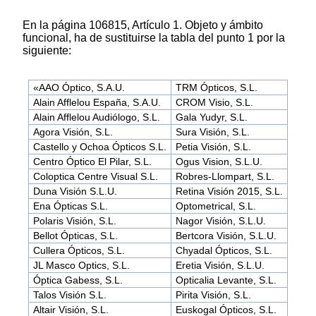
En la página 106815, Artículo 1. Objeto y ámbito
funcional, ha de sustituirse la tabla del punto 1 por la
siguiente:
«AAO Óptico, S.A.U.
TRM Ópticos, S.L.
Alain Afflelou España, S.A.U.
CROM Visio, S.L.
Alain Afflelou Audiólogo, S.L.
Gala Yudyr, S.L.
Agora Visión, S.L.
Sura Visión, S.L.
Castello y Ochoa Ópticos S.L.
Petia Visión, S.L.
Centro Óptico El Pilar, S.L.
Ogus Vision, S.L.U.
Coloptica Centre Visual S.L.
Robres-Llompart, S.L.
Duna Visión S.L.U.
Retina Visión 2015, S.L.
Ena Ópticas S.L.
Optometrical, S.L.
Polaris Visión, S.L.
Nagor Visión, S.L.U.
Bellot Ópticas, S.L.
Bertcora Visión, S.L.U.
Cullera Ópticos, S.L.
Chyadal Ópticos, S.L.
JL Masco Optics, S.L.
Eretia Visión, S.L.U.
Óptica Gabess, S.L.
Opticalia Levante, S.L.
Talos Visión S.L.
Pirita Visión, S.L.
Altair Visión, S.L.
Euskogal Ópticos, S.L.