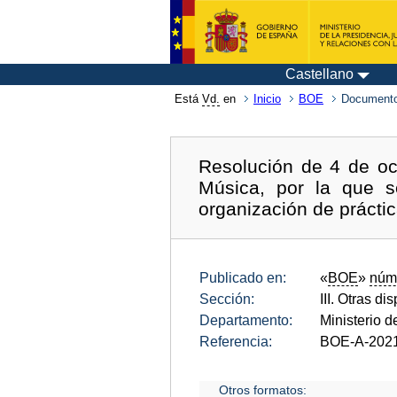
Castellano
Está
Vd.
en
Inicio
BOE
Documento
Resolución de 4 de oct
Música, por la que s
organización de prácti
Publicado en:
«
BOE
»
núm
Sección:
III. Otras di
Departamento:
Ministerio d
Referencia:
BOE-A-202
Otros formatos: