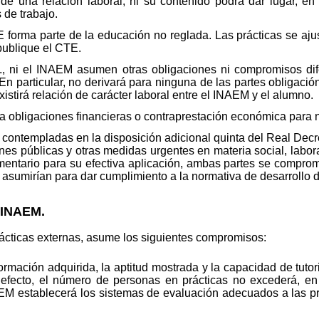
de una relación laboral, ni su contenido podrá dar lugar, en 
 de trabajo.
 forma parte de la educación no reglada. Las prácticas se aju
publique el CTE.
E., ni el INAEM asumen otras obligaciones ni compromisos dif
n particular, no derivará para ninguna de las partes obligación
stirá relación de carácter laboral entre el INAEM y el alumno.
a obligaciones financieras o contraprestación económica para n
 contempladas en la disposición adicional quinta del Real Decr
ones públicas y otras medidas urgentes en materia social, labo
amentario para su efectiva aplicación, ambas partes se compro
asumirían para dar cumplimiento a la normativa de desarrollo de
 INAEM.
rácticas externas, asume los siguientes compromisos:
rmación adquirida, la aptitud mostrada y la capacidad de tutori
l efecto, el número de personas en prácticas no excederá, e
AEM establecerá los sistemas de evaluación adecuados a las prá