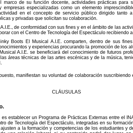
l marco de su función docente, actividades prácticas para 
 y empresas especializadas como un elemento imprescindibl
ividad en el concepto de servicio público dirigido tanto a
licas y privadas que solicitan su colaboración.
A.I.E., de conformidad con sus fines y en el ámbito de las act
borar con el Centro de Tecnología del Espectáculo recibiendo a
ky Boots El Musical A.I.E. comparten, dentro de sus fines
onocimientos y experiencias procurando la promoción de los al
 Musical A.I.E. se beneficiará del conocimiento de futuros pro
 las áreas técnicas de las artes escénicas y de la música, teni
.
puesto, manifiestan su voluntad de colaboración suscribiendo 
CLÁUSULAS
o.
 es establecer un Programa de Prácticas Externas entre el IN
ntro de Tecnología del Espectáculo, integradas en su formació
ajusten a la formación y competencias de los estudiantes y de