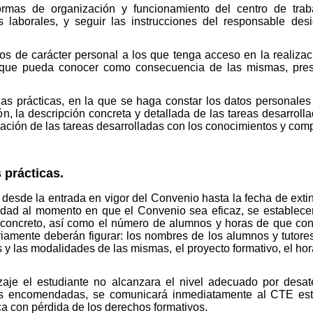
ormas de organización y funcionamiento del centro de tra
 laborales, y seguir las instrucciones del responsable de
os de carácter personal a los que tenga acceso en la realizac
n que pueda conocer como consecuencia de las mismas, pres
las prácticas, en la que se haga constar los datos personales
ión, la descripción concreta y detallada de las tareas desarrol
ración de las tareas desarrolladas con los conocimientos y com
 prácticas.
r desde la entrada en vigor del Convenio hasta la fecha de ext
idad al momento en que el Convenio sea eficaz, se estable
o concreto, así como el número de alumnos y horas de que co
iamente deberán figurar: los nombres de los alumnos y tutores
s y las modalidades de las mismas, el proyecto formativo, el hor
izaje el estudiante no alcanzara el nivel adecuado por desat
nes encomendadas, se comunicará inmediatamente al CTE esta
ica con pérdida de los derechos formativos.