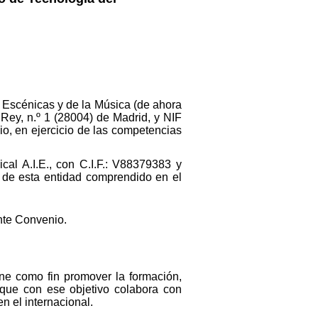
s Escénicas y de la Música (de ahora
Rey, n.º 1 (28004) de Madrid, y NIF
o, en ejercicio de las competencias
al A.I.E., con C.I.F.: V88379383 y
n de esta entidad comprendido en el
nte Convenio.
ne como fin promover la formación,
 que con ese objetivo colabora con
n el internacional.