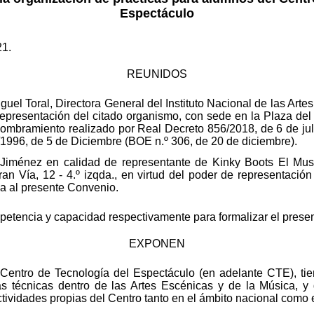
Espectáculo
21.
REUNIDOS
el Toral, Directora General del Instituto Nacional de las Arte
presentación del citado organismo, con sede en la Plaza del 
mbramiento realizado por Real Decreto 856/2018, de 6 de juli
/1996, de 5 de Diciembre (BOE n.º 306, de 20 de diciembre).
iménez en calidad de representante de Kinky Boots El Music
ran Vía, 12 - 4.º izqda., en virtud del poder de representació
 al presente Convenio.
etencia y capacidad respectivamente para formalizar el prese
EXPONEN
Centro de Tecnología del Espectáculo (en adelante CTE), tie
as técnicas dentro de las Artes Escénicas y de la Música, y
tividades propias del Centro tanto en el ámbito nacional como e