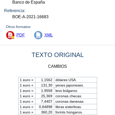
Banco de España
Referencia:
BOE-A-2021-16683
Otros formatos:
PDF
XML
TEXTO ORIGINAL
CAMBIOS
1 euro =
1,1562
dólares USA.
1 euro =
131,30
yenes japoneses.
1 euro =
1,9558
levs búlgaros.
1 euro =
25,369
coronas checas.
1 euro =
7,4407
coronas danesas.
1 euro =
0,84898
libras esterlinas.
1 euro =
360,20
forints húngaros.