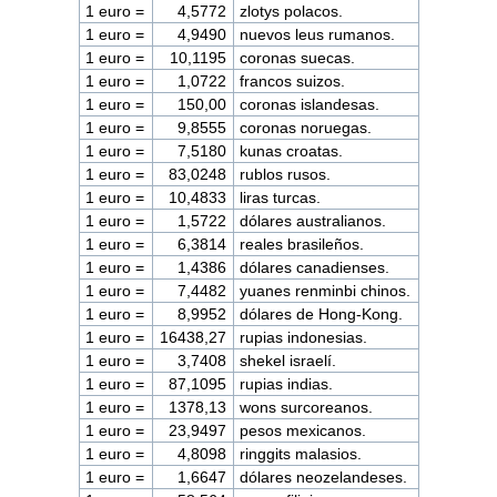
1 euro =
4,5772
zlotys polacos.
1 euro =
4,9490
nuevos leus rumanos.
1 euro =
10,1195
coronas suecas.
1 euro =
1,0722
francos suizos.
1 euro =
150,00
coronas islandesas.
1 euro =
9,8555
coronas noruegas.
1 euro =
7,5180
kunas croatas.
1 euro =
83,0248
rublos rusos.
1 euro =
10,4833
liras turcas.
1 euro =
1,5722
dólares australianos.
1 euro =
6,3814
reales brasileños.
1 euro =
1,4386
dólares canadienses.
1 euro =
7,4482
yuanes renminbi chinos.
1 euro =
8,9952
dólares de Hong-Kong.
1 euro =
16438,27
rupias indonesias.
1 euro =
3,7408
shekel israelí.
1 euro =
87,1095
rupias indias.
1 euro =
1378,13
wons surcoreanos.
1 euro =
23,9497
pesos mexicanos.
1 euro =
4,8098
ringgits malasios.
1 euro =
1,6647
dólares neozelandeses.