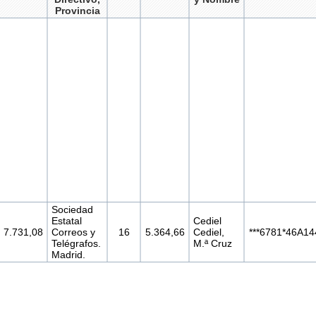
Provincia
Sociedad
Estatal
Cediel
7.731,08
Correos y
16
5.364,66
Cediel,
***6781*46A14
Telégrafos.
M.ª Cruz
Madrid.