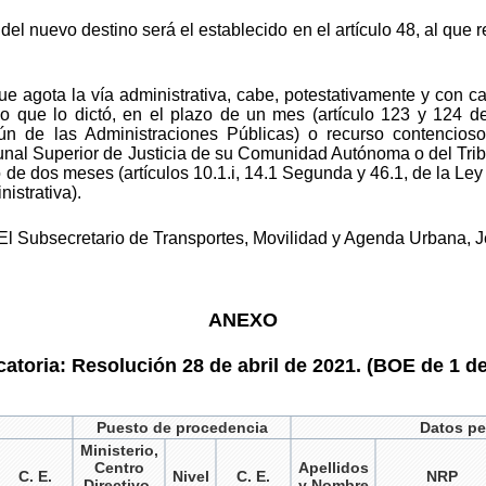
el nuevo destino será el establecido en el artículo 48, al que 
ue agota la vía administrativa, cabe, potestativamente y con ca
o que lo dictó, en el plazo de un mes (artículo 123 y 124 d
n de las Administraciones Públicas) o recurso contencioso
unal Superior de Justicia de su Comunidad Autónoma o del Trib
o de dos meses (artículos 10.1.i, 14.1 Segunda y 46.1, de la Le
istrativa).
El Subsecretario de Transportes, Movilidad y Agenda Urbana, 
ANEXO
atoria: Resolución 28 de abril de 2021. (BOE de 1 d
Puesto de procedencia
Datos pe
Ministerio,
Centro
Apellidos
C. E.
Nivel
C. E.
NRP
Directivo,
y Nombre