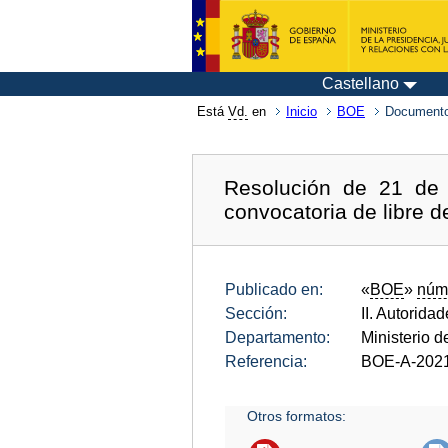
Castellano
Está
Vd.
en
Inicio
BOE
Documento
Resolución de 21 de 
convocatoria de libre d
Publicado en:
«
BOE
»
núm
Sección:
II. Autorida
Departamento:
Ministerio 
Referencia:
BOE-A-202
Otros formatos: