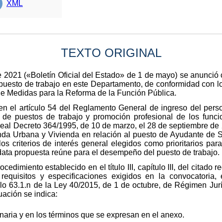
XML
TEXTO ORIGINAL
 2021 («Boletín Oficial del Estado» de 1 de mayo) se anunció c
puesto de trabajo en este Departamento, de conformidad con lo d
de Medidas para la Reforma de la Función Pública.
en el artículo 54 del Reglamento General de ingreso del perso
de puestos de trabajo y promoción profesional de los funcio
eal Decreto 364/1995, de 10 de marzo, el 28 de septiembre de 
nda Urbana y Vivienda en relación al puesto de Ayudante de S
los criterios de interés general elegidos como prioritarios pa
data propuesta reúne para el desempeño del puesto de trabajo.
cedimiento establecido en el título III, capítulo III, del citado
requisitos y especificaciones exigidos en la convocatoria,
culo 63.1.n de la Ley 40/2015, de 1 de octubre, de Régimen Jurí
uación se indica:
onaria y en los términos que se expresan en el anexo.